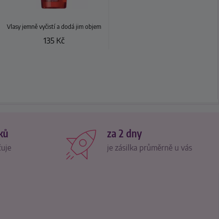
Vlasy jemně vyčistí a dodá jim objem
135
Kč
ků
za 2 dny
čuje
je zásilka průměrně u vás