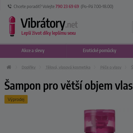
Chcete poradit? Volejte
790 23 69 69
(Po–Pá 7
.00
–18
.00
)
Lepší život díky lepšímu sexu
Akce
a slevy
Erotické
pomůcky
Doplňky
Tělová, vlasová kosmetika
Péče o vlasy
Šampon pro větší objem vlasů
Výprodej