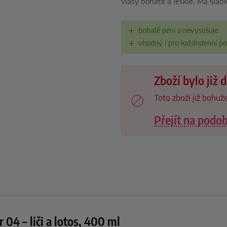
vlasy bohaté a lesklé. Má slad
bohatě pění a nevysušuje
vhodný i pro každodenní pou
Zboží bylo již
Toto zboží již bohuže
Přejít na podo
04 – liči a lotos, 400 ml