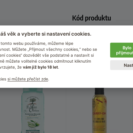
Kód produktu
2705079
áš věk a vyberte si nastavení cookies.
na tomto webu používáme, můžeme lépe
i
Bylo 
nost. Můžete „Přijmout všechny cookies,“ nebo se
přijmou
ení cookies“ dozvědět vše podstatné a nastavit si
ě můžete volitelné cookies odmítnout kliknutím
Nast
vrzujete, že
vám již bylo 18 let
.
kies
si můžete přečíst zde
.