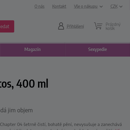
O nás
Kontakt
Vše o nákupu
CZK
Prázdný
ledat
Přihlášení
košík
Magazín
Sexypedie
tos, 400 ml
odá jim objem
Chapter 04 šetrně čistí, bohatě pění, nevysušuje a zanechává