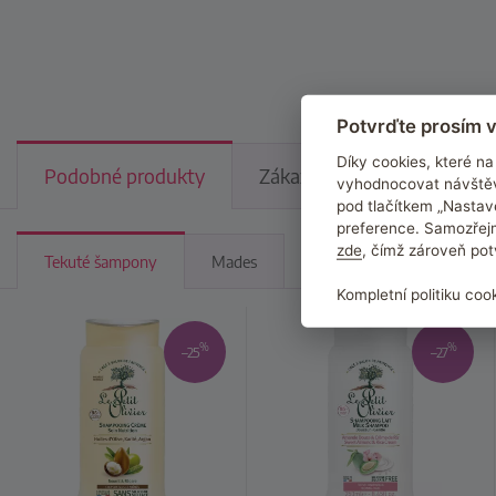
Potvrďte prosím v
Díky cookies, které 
Podobné produkty
Zákazníci kupují v kombinac
vyhodnocovat návštěv
pod tlačítkem „Nastav
preference. Samozřejm
zde
, čímž zároveň pot
Tekuté šampony
Mades
Kompletní politiku coo
%
%
–25
–27