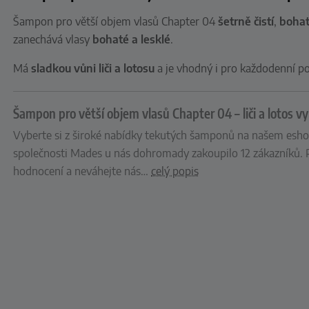
Šampon pro větší objem vlasů Chapter 04
šetrně čistí
,
bohat
zanechává vlasy
bohaté a lesklé
.
Má
sladkou vůni liči a lotosu
a je vhodný i pro každodenní po
Šampon pro větší objem vlasů Chapter 04 – liči a lotos
Vyberte si z široké nabídky tekutých šamponů na našem esho
společnosti Mades u nás dohromady zakoupilo 12 zákazníků. Př
hodnocení a neváhejte nás
…
celý popis