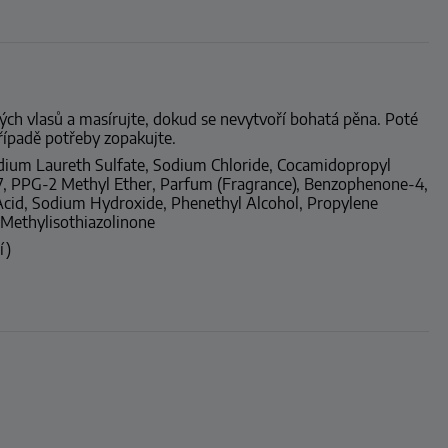
ých vlasů a masírujte, dokud se nevytvoří bohatá pěna. Poté
řípadě potřeby zopakujte.
odium Laureth Sulfate, Sodium Chloride, Cocamidopropyl
7, PPG-2 Methyl Ether, Parfum (Fragrance), Benzophenone-4,
Acid, Sodium Hydroxide, Phenethyl Alcohol, Propylene
Methylisothiazolinone
í)