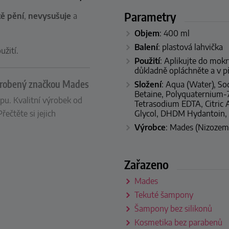
Parametry
ě pění
,
nevysušuje
a
Objem
: 400 ml
Balení
: plastová lahvička
užití.
Použití
: Aplikujte do mokr
důkladně opláchněte a v p
 vyrobený značkou Mades
Složení
: Aqua (Water), S
Betaine, Polyquaternium-
pu. Kvalitní výrobek od
Tetrasodium EDTA, Citric 
Glycol, DHDM Hydantoin, 
ečtěte si jejich
Výrobce
: Mades (Nizozem
Zařazeno
Mades
Tekuté šampony
Šampony bez silikonů
Kosmetika bez parabenů