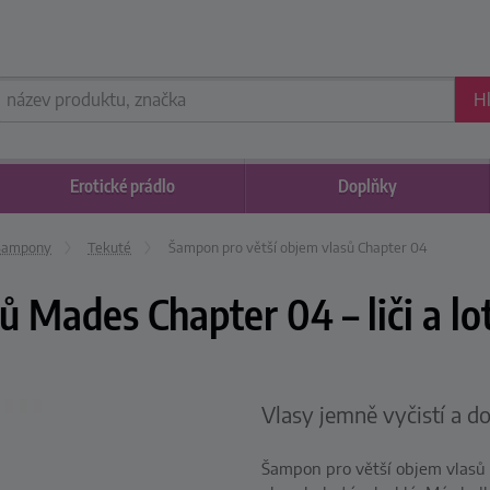
H
Erotické
prádlo
Doplňky
Šampony
Tekuté
Šampon pro větší objem vlasů Chapter 04
 Mades Chapter 04 – liči a lo
Vlasy jemně vyčistí a d
Šampon pro větší objem vlasů 