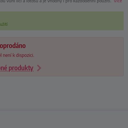
kou vůni liči a lotosu a je vhodný i pro každodenní použití.
Více
žití
 doprodáno
l není k dispozici.
bné produkty