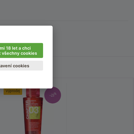
mi 18 let a chci
t všechny cookies
avení cookies
Výprodej
%
–23