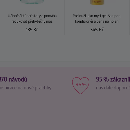
Účinně čistí nečistoty a pomáhá
Poslouží jako mycí gel, šampon,
redukovat přebytečný maz
kondicionér a pěna na holení
135
Kč
345
Kč
370 návodů
95 % zákazní
inspirace na nové praktiky
nás dále doporu