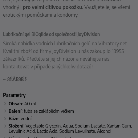
vhodný i
pro velmi citlivou pokožku
. Využijete jej se všemi
erotickými pomůckami a kondomy.
Lubrikační gel BIOglide od společnosti JoyDivision
Široká nabídka vodních lubrikačních gelů na Vibratory.net.
Kvalitní zboží od firmy JoyDivision u nás zakoupilo 13955
zákazníků. Přečtěte si jejich názor a neváhejte nás
kontaktovat v případě jakýchkoliv dotazů!
…
celý popis
Parametry
Obsah
: 40 ml
Balení
: tuba se zaklápěcím víčkem
Báze
:
vodní
Složení
: Vegetable Glycerin, Aqua, Sodium Lactate, Xantan Gum,
Levulinic Acid, Lactic Acid, Sodium Levulinate, Alcohol