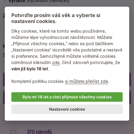
Výrobce
: JoyDivision (Německo)
Zařazeno
Potvrďte prosím váš věk a vyberte si
nastavení cookies.
JoyDivision
Lubrikační gely na vodní bázi
Díky cookies, které na tomto webu používáme,
můžeme lépe vyhodnocovat návštěvnost. Můžete
„Přijmout všechny cookies,“ nebo se pod tlačítkem
Kód produktu
„Nastavení cookies“ dozvědět vše podstatné a nastavit
93500-NATUREL-40
si preference. Samozřejmě můžete volitelné cookies
odmítnout kliknutím
zde
, čímž zároveň potvrzujete, že
vám již bylo 18 let
.
Recenze
(50)
Kompletní politiku cookies
si můžete přečíst zde
.
Příslušenství
Bylo mi 18 let a chci přijmout všechny cookies
Nastavení cookies
21500 recenzí
od reálných zákazníků
370 návodů