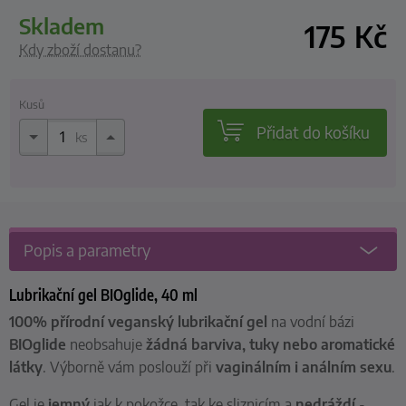
skladem
175
Kč
Kdy zboží dostanu?
Kusů
Přidat do košíku
ks
Popis a parametry
Lubrikační gel BIOglide, 40 ml
100% přírodní veganský
lubrikační gel
na vodní bázi
BIOglide
n
eobsahuje
žádná barviva, tuky nebo aromatické
látky
. Výborně vám poslouží při
vaginálním i análním sexu
.
Gel je
jemný
jak k pokožce, tak ke sliznicím a
nedráždí
-