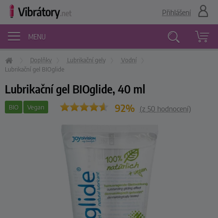
Přihlášení
MENU
Doplňky
Lubrikační gely
Vodní
Vyhledávání
Lubrikační gel BIOglide
Lubrikační gel BIOglide, 40 ml
92%
BIO
Vegan
(z
50
hodnocení)