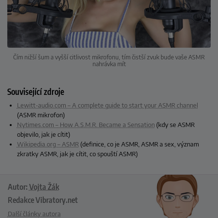
Čím nižší šum a vyšší citlivost mikrofonu, tím čistší zvuk bude vaše ASMR
nahrávka mít
Související zdroje
Lewitt-audio.com – A complete guide to start your ASMR channel
(ASMR mikrofon)
Nytimes.com – How A.S.M.R. Became a Sensation
(kdy se ASMR
objevilo, jak je cítit)
Wikipedia.org – ASMR
(definice, co je ASMR, ASMR a sex, význam
zkratky ASMR, jak je cítit, co spouští ASMR)
Autor:
Vojta Žák
Redakce Vibratory.net
Další články autora