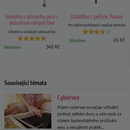
Šimrátko z pštrosího pera s
Dráždítko z peříček, fialové
průsvitnou rukojetí Bad
Pro něžné pohlazení i mučivé lechtání
Kitty
Užijete si vzrušující sensual hry
65
Kč
Skladem
345
Kč
Skladem
Související témata
Cybersex
Pojem cybersex označuje virtuální
(online) setkání dvou a více osob za
účelem bezkontaktního prožívání
sexu a sexuálních praktik.
...