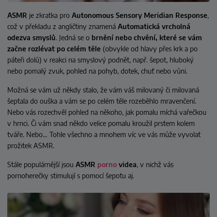
ASMR
je zkratka pro
Autonomous Sensory Meridian Response
,
což v překladu z angličtiny znamená
Automatická vrcholná
odezva smyslů
. Jedná se o
brnění nebo chvění, které se vám
začne rozlévat po celém těle
(obvykle od hlavy přes krk a po
páteři dolů) v reakci na smyslový podnět, např. šepot, hluboký
nebo pomalý zvuk, pohled na pohyb, dotek, chuť nebo vůni.
Možná se vám už někdy stalo, že vám váš milovaný či milovaná
šeptala do ouška a vám se po celém těle rozeběhlo mravenčení.
Nebo vás rozechvěl pohled na někoho, jak pomalu
míchá vařečkou
v hrnci. Či vám snad někdo velice pomalu kroužil prstem kolem
tváře. Nebo… Tohle všechno a mnohem víc ve vás může vyvolat
prožitek
ASMR.
Stále populárnější jsou
ASMR
porno
videa
, v nichž vás
pornoherečky stimulují s pomocí šepotu aj.