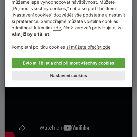
můžeme lépe vyhodnocovat návštěvnost. Můžete
pozornost, vyplatí se nasadit si sluchátka) a máte šanci, že sami
„Přijmout všechny cookies,“ nebo se pod tlačítkem
zažijete své osobní ASMR.
„Nastavení cookies“ dozvědět vše podstatné a nastavit
si preference. Samozřejmě můžete volitelné cookies
odmítnout kliknutím
zde
, čímž zároveň potvrzujete, že
vám již bylo 18 let
.
Kompletní politiku cookies
si můžete přečíst zde
.
Bylo mi 18 let a chci přijmout všechny cookies
Nastavení cookies