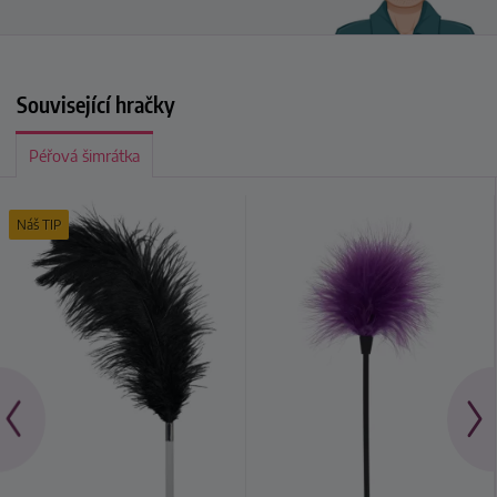
Související hračky
Péřová šimrátka
Náš TIP