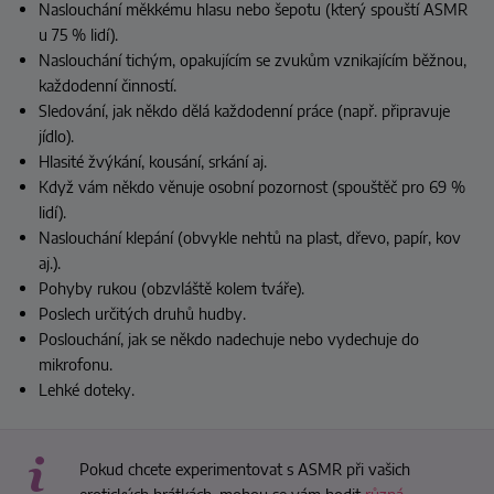
Naslouchání měkkému hlasu nebo šepotu (který spouští ASMR
u 75 % lidí).
Naslouchání tichým, opakujícím se zvukům vznikajícím běžnou,
každodenní činností.
Sledování, jak někdo dělá každodenní práce (např. připravuje
jídlo).
Hlasité žvýkání, kousání, srkání aj.
Když vám někdo věnuje osobní pozornost (spouštěč pro 69 %
lidí).
Naslouchání klepání (obvykle nehtů na plast, dřevo, papír, kov
aj.).
Pohyby rukou (obzvláště kolem tváře).
Poslech určitých druhů hudby.
Poslouchání, jak se někdo nadechuje nebo vydechuje do
mikrofonu.
Lehké doteky.
Pokud chcete experimentovat s ASMR při vašich