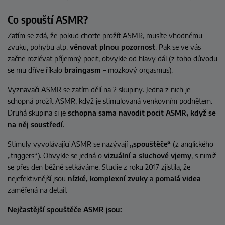
Co spouští ASMR?
Zatím se zdá, že pokud chcete prožít ASMR, musíte vhodnému
zvuku, pohybu atp.
věnovat plnou pozornost
. Pak se ve vás
začne rozlévat příjemný pocit, obvykle od hlavy dál (z toho důvodu
se mu dříve říkalo
braingasm
–⁠ mozkový orgasmus).
Vyznavači ASMR se zatím dělí na 2 skupiny. Jedna z nich je
schopná prožít ASMR, když je stimulovaná venkovním podnětem.
Druhá skupina si je
schopna sama navodit pocit ASMR, když se
na něj soustředí
.
Stimuly vyvolávající ASMR se nazývají
„spouštěče“
(z anglického
„triggers“). Obvykle se jedná o
vizuální a sluchové vjemy
, s nimiž
se přes den běžně setkáváme. Studie z roku 2017 zjistila, že
nejefektivnější jsou
nízké, komplexní zvuky
a
pomalá videa
zaměřená na detail.
Nejčastější spouštěče ASMR jsou: