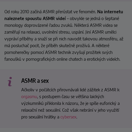
Od roku 2010 začíná ASMR přerůstat ve fenomén.
Na internetu
naleznete spoustu ASMR videí
– obvykle se jedná o šeptané
monology doprovázené řadou zvuků. Některá ASMR videa se
zaměřují na relaxaci, uvolnění stresu, uspání. Jiní ASMR umělci
vypráví příběhy a snaží se při nich navodit takovou atmosféru, až
má posluchač pocit, že příběh skutečně prožívá. A některé
pornoherečky pomocí ASMR technik zvyšují prožitek svých
fanoušků v pornografických online chatech a erotických videích.
ASMR a sex
Ačkoliv v počátcích přirovnávali lidé zážitek z ASMR k
orgasmu
, s postupem času se většina laických
výzkumníků přiklonila k názoru, že je spíše euforický a
relaxační než sexuální. Což však nebrání v jeho využití
pro sexuální hrátky a
cybersex
.