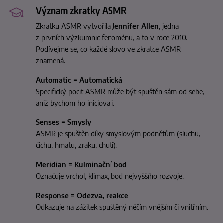
Význam zkratky ASMR
Zkratku ASMR vytvořila
Jennifer Allen
, jedna
z prvních výzkumnic fenoménu, a to v roce 2010.
Podívejme se, co každé slovo ve zkratce ASMR
znamená.
Automatic = Automatická
Specifický pocit ASMR může být spuštěn sám od sebe,
aniž bychom ho iniciovali.
Senses = Smysly
ASMR je spuštěn díky smyslovým podnětům (sluchu,
čichu, hmatu, zraku, chuti).
Meridian = Kulminační bod
Označuje vrchol, klimax, bod nejvyššího rozvoje.
Response = Odezva, reakce
Odkazuje na zážitek spuštěný něčím vnějším či vnitřním.