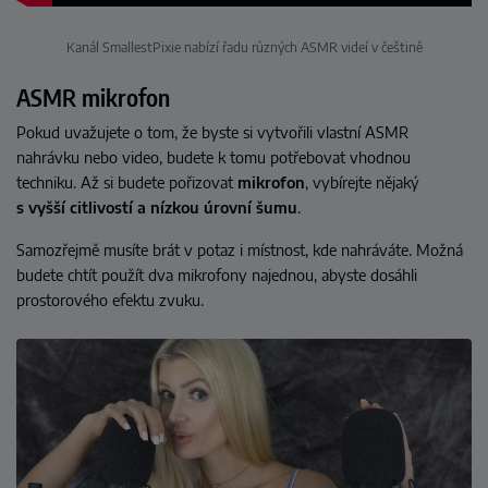
Kanál SmallestPixie nabízí řadu různých ASMR videí v češtině
ASMR mikrofon
Pokud uvažujete o tom, že byste si vytvořili vlastní ASMR
nahrávku nebo video, budete k tomu potřebovat vhodnou
techniku. Až si budete pořizovat
mikrofon
, vybírejte nějaký
s vyšší citlivostí a nízkou úrovní šumu
.
Samozřejmě musíte brát v potaz i místnost, kde nahráváte. Možná
budete chtít použít dva mikrofony najednou, abyste dosáhli
prostorového efektu zvuku.