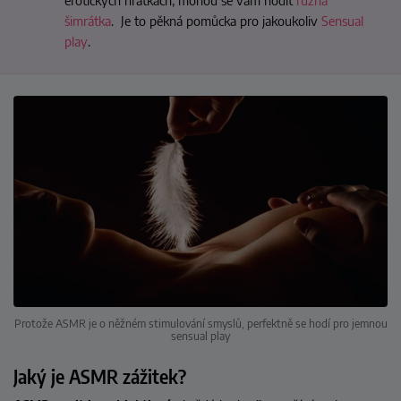
erotických hrátkách, mohou se vám hodit
různá
šimrátka
. Je to pěkná pomůcka pro jakoukoliv
Sensual
play
.
Protože ASMR je o něžném stimulování smyslů, perfektně se hodí pro jemnou
sensual play
Jaký je ASMR zážitek?