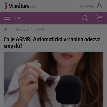
Přihlášení
MENU
Sexypedie
ASMR
Vyhledávání
Co je ASMR, Automatická vrcholná odezva
smyslů?