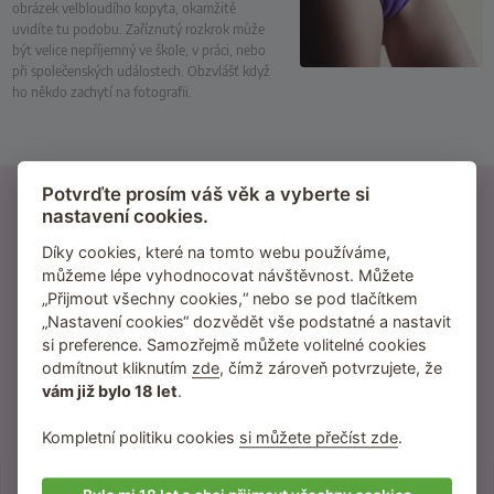
obrázek velbloudího kopyta, okamžitě
uvidíte tu podobu. Zaříznutý rozkrok může
být velice nepříjemný ve škole, v práci, nebo
při společenských událostech. Obzvlášť když
ho někdo zachytí na fotografii.
21500 recenzí
Potvrďte prosím váš věk a vyberte si
nastavení cookies.
od reálných zákazníků
Díky cookies, které na tomto webu používáme,
370 návodů
můžeme lépe vyhodnocovat návštěvnost. Můžete
inspirace na nové praktiky
„Přijmout všechny cookies,“ nebo se pod tlačítkem
„Nastavení cookies“ dozvědět vše podstatné a nastavit
95 % zákazníků
si preference. Samozřejmě můžete volitelné cookies
nás dále doporučuje
odmítnout kliknutím
zde
, čímž zároveň potvrzujete, že
vám již bylo 18 let
.
za 2 dny
je zásilka průměrně u vás
Kompletní politiku cookies
si můžete přečíst zde
.