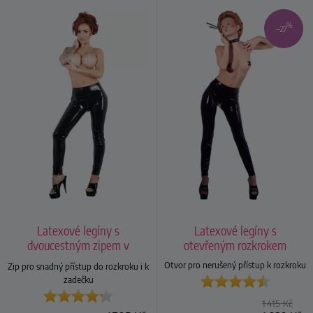
%
–27
Latexové legíny s
Latexové legíny s
dvoucestným zipem v
otevřeným rozkrokem
rozkroku, unisex
Otvor pro nerušený přístup k rozkroku
Zip pro snadný přístup do rozkroku i k
zadečku
1 415
Kč