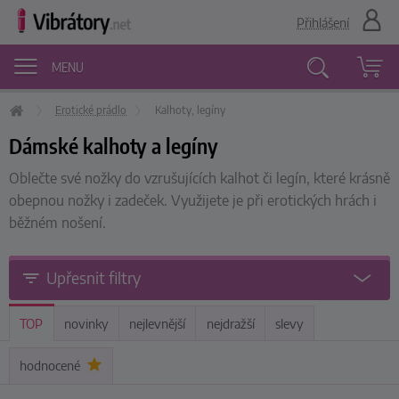
Přihlášení
MENU
Erotické prádlo
Kalhoty, legíny
Vyhledávání
Dámské kalhoty a legíny
Oblečte své nožky do vzrušujících kalhot či legín, které krásně
obepnou nožky i zadeček. Využijete je při erotických hrách i
běžném nošení.
Upřesnit filtry
TOP
novinky
nejlevnější
nejdražší
slevy
hodnocené