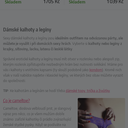
1 705
Kč
1 039
Kč
Skladem
Skladem
Dámské kalhoty a legíny
Sexy dámské kalhoty a legíny jsou
ideálním outfitem na odvázanou párty, ale
můžete je využít i při domácích sexy hrách
. Vyberte si
kalhoty nebo legíny z
krajky, síťoviny, lacku, latexu či lesklé látky
.
Správné erotické kalhoty a legíny musí mít otvor v rozkroku nebo alespoň zip,
kterým rozkrok zpřístupníte nezbedným hrám bez nutnosti svlékání. Máme pro
vás i kalhoty s vnitřními kapsami (ty slouží podobně jako
kondom
). Kromě nich
však v naší nabídce najdete i klasické legíny, ve kterých bez obav můžete vyrazit
do společnosti.
TIP
: Ke kalhotám a legínám se hodí třeba
dámské topy, trička a živůtky
.
Co je cameltoe?
Cameltoe, doslova velbloudí prst, je slangový
výraz pro něco, co je všem mužům dobře
známo: zařízlé kalhotky či prádlo zvýrazňující
ženské stydké pysky. Když se podíváte na