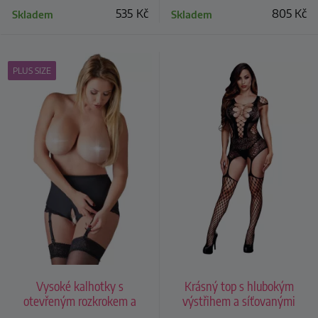
535
Kč
805
Kč
Skladem
Skladem
PLUS SIZE
Vysoké kalhotky s
Krásný top s hlubokým
otevřeným rozkrokem a
výstřihem a síťovanými
podvazky
punčochami (catsuit)