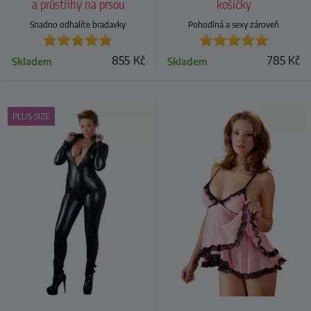
a průstřihy na prsou
košíčky
Snadno odhalíte bradavky
Pohodlná a sexy zároveň
855
Kč
785
Kč
Skladem
Skladem
PLUS SIZE