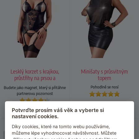
Lesklý korzet s krajkou,
Minišaty s průsvitným
průstřihy na prsou a
topem
podvazky + kalhotky (tanga)
Pohodlně se nosí
Budete jako magnet, který si přitáhne
partnerovu pozornost
835
Kč
755
Kč
Skladem
Skladem
Potvrďte prosím váš věk a vyberte si
nastavení cookies.
Díky cookies, které na tomto webu používáme,
můžeme lépe vyhodnocovat návštěvnost. Můžete
Náš TIP