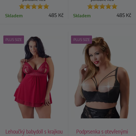
485
Kč
485
Kč
Skladem
Skladem
PLUS SIZE
PLUS SIZE
Lehoučký babydoll s krajkou
Podprsenka s otevřenými