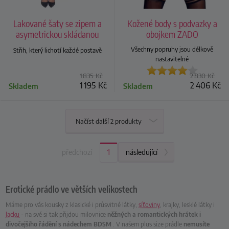
Lakované šaty se zipem a
Kožené body s podvazky a
asymetrickou skládanou
obojkem ZADO
sukní
Všechny popruhy jsou délkově
Střih, který lichotí každé postavě
nastavitelné
1 835
Kč
2 830
Kč
1 195
Kč
2 406
Kč
Skladem
Skladem
Načíst další 2 produkty
předchozí
Aktuální strana:
1
následující
Erotické prádlo ve větších velikostech
Máme pro vás kousky z klasické i průsvitné látky,
síťoviny
, krajky, lesklé látky i
lacku
- na své si tak přijdou milovnice
něžných a romantických hrátek i
divočejšího řádění s nádechem BDSM
. V našem plus size prádle
nemusíte