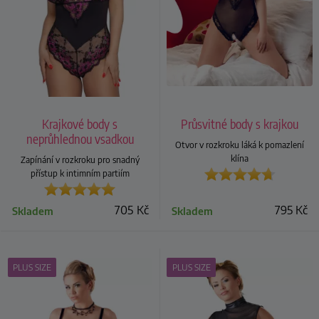
Krajkové body s
Průsvitné body s krajkou
neprůhlednou vsadkou
Otvor v rozkroku láká k pomazlení
klína
Zapínání v rozkroku pro snadný
přístup k intimním partiím
705
Kč
795
Kč
Skladem
Skladem
PLUS SIZE
PLUS SIZE