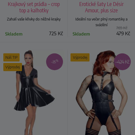
Krajkový set prádla – crop
Erotické šaty Le Désir
top a kalhotky
Amour, plus size
Zahalí vaše křivky do něžné krajky
Ideální na večer plný romantiky a
svádění
765
Kč
725
Kč
479
Kč
Skladem
Skladem
Náš TIP
Výprodej
%
–424 Kč
–35
Výprodej