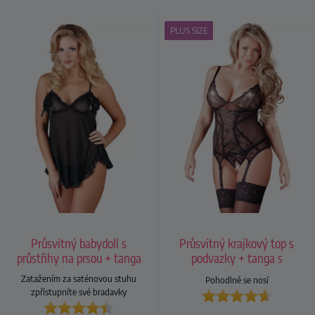
PLUS SIZE
Průsvitný babydoll s
Průsvitný krajkový top s
průstřihy na prsou + tanga
podvazky + tanga s
otevřeným rozkrokem
Zatažením za saténovou stuhu
Pohodlně se nosí
zpřístupníte své bradavky