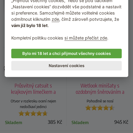
„Přijmout všechny cookies,“ nebo se pod tlačítkem
„Nastavení cookies“ dozvědět vše podstatné a nastavit
si preference. Samozřejmě můžete volitelné cookies
odmítnout kliknutím
zde
, čímž zároveň potvrzujete, že
vám již bylo 18 let
.
Kompletní politiku cookies
si můžete přečíst zde
.
Bylo mi 18 let a chci přijmout všechny cookies
Nastavení cookies
Průsvitný catsuit s
Wetlook minišaty s
krajkovým límečkem a
ozdobným šněrováním a
otevřeným rozkrokem
krajkou
Otvor v rozkroku ocení nejen
Pohodlně se nosí
nedočkaví jedinci
385
Kč
945
Kč
Skladem
Skladem