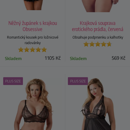
Něžný župánek s krajkou
Krajková souprava
Obsessive
erotického prádla, červená
Romantický kousek pro ložnicové
Obsahuje podprsenku a kalhotky
radovánky
1 105
Kč
569
Kč
Skladem
Skladem
PLUS SIZE
PLUS SIZE