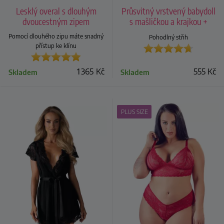
Lesklý overal s dlouhým
Průsvitný vrstvený babydoll
dvoucestným zipem
s mašličkou a krajkou +
tanga
Pomocí dlouhého zipu máte snadný
Pohodlný střih
přístup ke klínu
1 365
Kč
555
Kč
Skladem
Skladem
PLUS SIZE