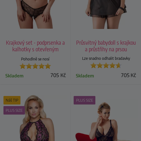
Krajkový set - podprsenka a
Průsvitný babydoll s krajkou
kalhotky s otevřeným
a průstřihy na prsou
rozkrokem
Lze snadno odhalit bradavky
Pohodlně se nosí
705
Kč
705
Kč
Skladem
Skladem
Náš TIP
PLUS SIZE
PLUS SIZE