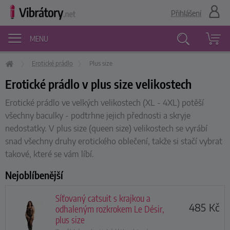
Přihlášení
MENU
Erotické prádlo
Plus size
Vyhledávání
Erotické prádlo v plus size velikostech
Erotické prádlo ve velkých velikostech (XL - 4XL) potěší
všechny baculky - podtrhne jejich přednosti a skryje
nedostatky. V plus size (queen size) velikostech se vyrábí
snad všechny druhy erotického oblečení, takže si stačí vybrat
takové, které se vám líbí.
Nejoblíbenější
Síťovaný catsuit s krajkou a
485
Kč
odhaleným rozkrokem Le Désir,
plus size