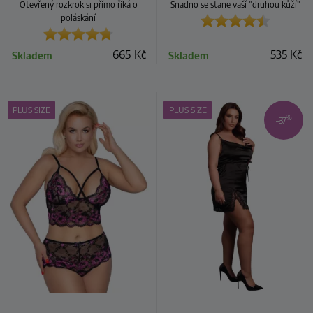
Otevřený rozkrok si přímo říká o
Snadno se stane vaší "druhou kůží"
poláskání
665
Kč
535
Kč
Skladem
Skladem
PLUS SIZE
PLUS SIZE
%
–37