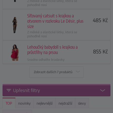
Z měkké a elastické látky, která se
pohodlně nosí
Síťovaný catsuit s krajkou a
485
Kč
otvorem v rozkroku Le Désir, plus
size
Z měkké a elastické látky, která se
pohodlně nosí
Lehoučký babydoll s krajkou a
855
Kč
průstřihy na prsou
Snadno odhalíte bradavky
Zobrazit dalších
7 produktů
Upřesnit filtry
TOP
novinky
nejlevnější
nejdražší
slevy