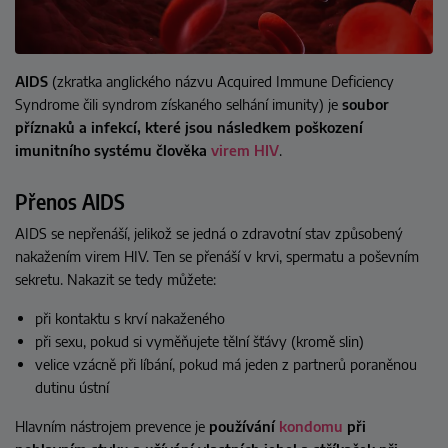
AIDS
(zkratka anglického názvu Acquired Immune Deficiency
Syndrome čili syndrom získaného selhání imunity) je
soubor
příznaků a infekcí, které jsou následkem poškození
imunitního systému člověka
virem HIV
.
Přenos AIDS
AIDS se nepřenáší, jelikož se jedná o zdravotní stav způsobený
nakažením virem HIV. Ten se přenáší v krvi, spermatu a poševním
sekretu. Nakazit se tedy můžete:
při kontaktu s krví nakaženého
při sexu, pokud si vyměňujete tělní šťávy (kromě slin)
velice vzácně při líbání, pokud má jeden z partnerů poraněnou
dutinu ústní
Hlavním nástrojem prevence je
používání
kondomu
při