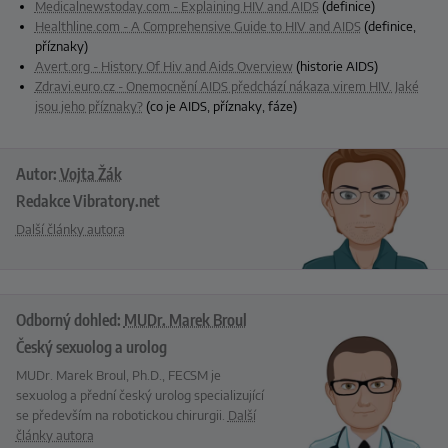
Medicalnewstoday.com - Explaining HIV and AIDS
(definice)
Healthline.com - A Comprehensive Guide to HIV and AIDS
(definice,
příznaky)
Avert.org - History Of Hiv and Aids Overview
(historie AIDS)
Zdravi.euro.cz - Onemocnění AIDS předchází nákaza virem HIV. Jaké
jsou jeho příznaky?
(co je AIDS, příznaky, fáze)
Autor:
Vojta Žák
Redakce Vibratory.net
Další články autora
Odborný dohled:
MUDr. Marek Broul
Český sexuolog a urolog
MUDr. Marek Broul, Ph.D., FECSM je
sexuolog a přední český urolog specializující
se především na robotickou chirurgii.
Další
články autora