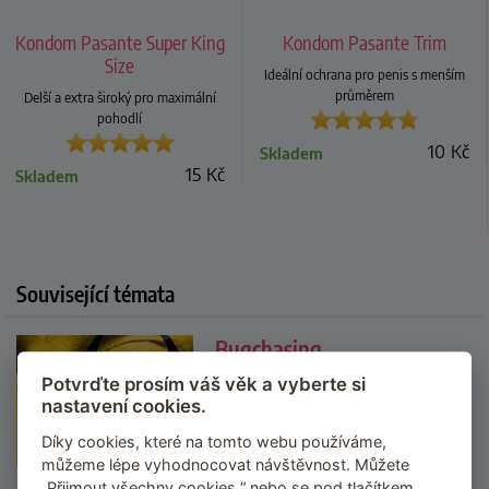
Kondom Pasante Super King
Kondom Pasante Trim
Size
Ideální ochrana pro penis s menším
průměrem
Delší a extra široký pro maximální
pohodlí
10
Kč
Skladem
15
Kč
Skladem
Související témata
Bugchasing
Potvrďte prosím váš věk a vyberte si
Bugchasing (doslova "pronásledování
nastavení cookies.
brouků/breberek") je slangový výraz
pro extrémní formu RACK BSDM
Díky cookies, které na tomto webu používáme,
fetiše, kdy se HIV negativní...
...
můžeme lépe vyhodnocovat návštěvnost. Můžete
„Přijmout všechny cookies,“ nebo se pod tlačítkem