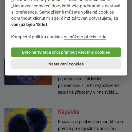
„Nastavení cookies“ dozvědět vše podstatné a nastavit
HIV
si preference. Samozřejmě můžete volitelné cookies
odmítnout kliknutím
zde
, čímž zároveň potvrzujete, že
HIV (Human Immunodeficiency Virus
vám již bylo 18 let
.
neboli virus lidské imunitní
nedostatečnosti) je virus, který
Kompletní politiku cookies
si můžete přečíst zde
.
oslabuje imunitní systém...
...
Bylo mi 18 let a chci přijmout všechny cookies
HPV virus
Nastavení cookies
HPV je zkratka anglického Human
papillomavirus čili lidský
papilomavirus. Je to nejrozšířenější
sexuálně přenosný vir na světě.
...
Kapavka
Kapavka je pohlavní nemoc, která se
přenáší při vaginálním, análním i