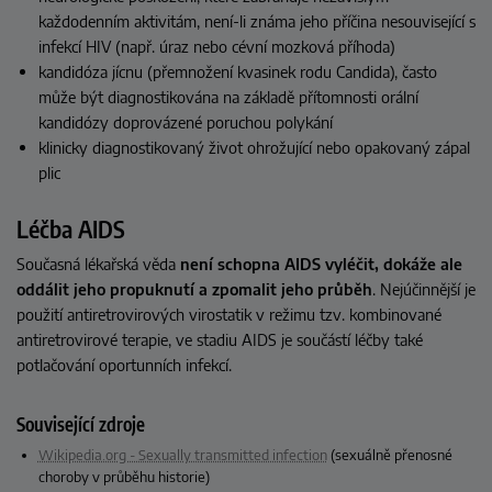
každodenním aktivitám, není-li známa jeho příčina nesouvisející s
infekcí HIV (např. úraz nebo cévní mozková příhoda)
kandidóza jícnu (přemnožení kvasinek rodu Candida), často
může být diagnostikována na základě přítomnosti orální
kandidózy doprovázené poruchou polykání
klinicky diagnostikovaný život ohrožující nebo opakovaný zápal
plic
Léčba AIDS
Současná lékařská věda
není schopna AIDS vyléčit, dokáže ale
oddálit jeho propuknutí a zpomalit jeho průběh
. Nejúčinnější je
použití antiretrovirových virostatik v režimu tzv. kombinované
antiretrovirové terapie, ve stadiu AIDS je součástí léčby také
potlačování oportunních infekcí.
Související zdroje
Wikipedia.org - Sexually transmitted infection
(sexuálně přenosné
choroby v průběhu historie)