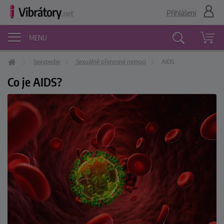
Přihlášení
MENU
Sexypedie
Sexuálně přenosné nemoci
AIDS
Vyhledávání
Co je AIDS?