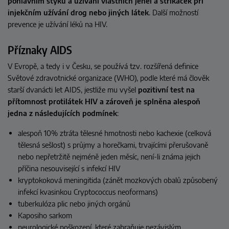
pohlavním styku a užívání vlastních jehel a stříkaček při
injekčním užívání drog nebo jiných látek
. Další možností
prevence je užívání léků na HIV.
Příznaky AIDS
V Evropě, a tedy i v Česku, se používá tzv. rozšířená definice
Světové zdravotnické organizace (WHO), podle které má člověk
starší dvanácti let AIDS, jestliže mu vyšel
pozitivní test na
přítomnost protilátek HIV a zároveň je splněna alespoň
jedna z následujících podmínek
:
alespoň 10% ztráta tělesné hmotnosti nebo kachexie (celková
tělesná sešlost) s průjmy a horečkami, trvajícími přerušovaně
nebo nepřetržitě nejméně jeden měsíc, není-li známa jejich
příčina nesouvisející s infekcí HIV
kryptokoková meningitida (zánět mozkových obalů způsobený
infekcí kvasinkou Cryptococcus neoformans)
tuberkulóza plic nebo jiných orgánů
Kaposiho sarkom
neurologické poškození, které zabraňuje nezávislým