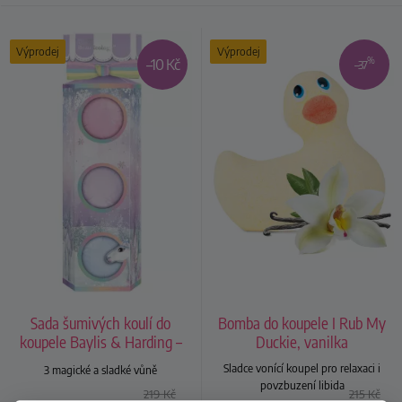
Výprodej
Výprodej
%
–10 Kč
–37
Sada šumivých koulí do
Bomba do koupele I Rub My
koupele Baylis & Harding –
Duckie, vanilka
jednorožec
Sladce vonící koupel pro relaxaci i
3 magické a sladké vůně
povzbuzení libida
219
Kč
215
Kč