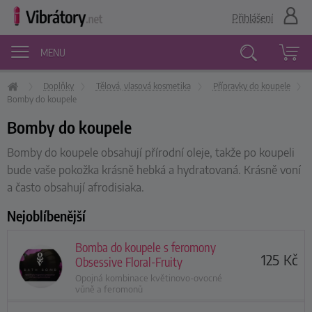
Přihlášení
MENU
Doplňky
Tělová, vlasová kosmetika
Přípravky do koupele
Vyhledávání
Bomby do koupele
Bomby do koupele
Bomby do koupele obsahují přírodní oleje, takže po koupeli
bude vaše pokožka krásně hebká a hydratovaná. Krásně voní
a často obsahují afrodisiaka.
Nejoblíbenější
Bomba do koupele s feromony
125
Kč
Obsessive Floral-Fruity
Opojná kombinace květinovo-ovocné
vůně a feromonů