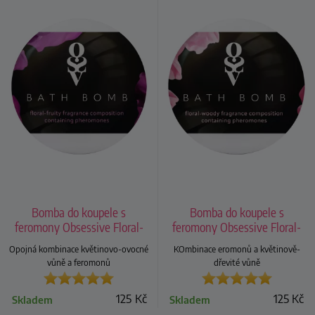
Bomba do koupele s
Bomba do koupele s
feromony Obsessive Floral-
feromony Obsessive Floral-
Fruity
Woody
Opojná kombinace květinovo-ovocné
KOmbinace eromonů a květinově-
vůně a feromonů
dřevité vůně
125
Kč
125
Kč
Skladem
Skladem