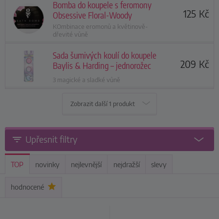
Bomba do koupele s feromony
125
Kč
Obsessive Floral-Woody
KOmbinace eromonů a květinově-
dřevité vůně
Sada šumivých koulí do koupele
209
Kč
Baylis & Harding – jednorožec
3 magické a sladké vůně
Zobrazit další
1 produkt
Upřesnit filtry
TOP
novinky
nejlevnější
nejdražší
slevy
hodnocené