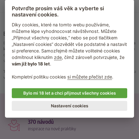
209
Kč
135
Kč
Skladem
Skladem
Potvrďte prosím váš věk a vyberte si
nastavení cookies.
Díky cookies, které na tomto webu používáme,
můžeme lépe vyhodnocovat návštěvnost. Můžete
Bomby do koupele
„Přijmout všechny cookies,“ nebo se pod tlačítkem
Bomby do koupele
obsahují přírodní oleje
, takže po koupeli bude vaše
pokožka
„Nastavení cookies“ dozvědět vše podstatné a nastavit
krásně hebká a hydratovaná
. Navíc naplní vaši koupelnu
krásnou vůní
a často
si preference. Samozřejmě můžete volitelné cookies
obsahují
afrodiziaka nebo feromony
, takže se během koupele naladíte na
odmítnout kliknutím
zde
, čímž zároveň potvrzujete, že
správnou vlnu a po vykoupání budete pro partnera naprosto neodolatelní.
vám již bylo 18 let
.
TIP
: Nemáte vanu nebo si chcete dát jen rychlou sprchu před akcí? Mrkněte se na
Kompletní politiku cookies
si můžete přečíst zde
.
voňavé
sprchové gely
.
Bylo mi 18 let a chci přijmout všechny cookies
21500 recenzí
Nastavení cookies
od reálných zákazníků
370 návodů
inspirace na nové praktiky