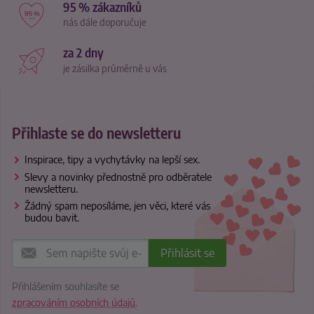
95 % zákazníků
nás dále doporučuje
za 2 dny
je zásilka průměrně u vás
Přihlaste se do newsletteru
Inspirace, tipy a vychytávky na lepší sex.
Slevy a novinky přednostně pro odběratele
newsletteru.
Žádný spam neposíláme, jen věci, které vás
budou bavit.
Přihlášením souhlasíte se
zpracováním osobních údajů
.