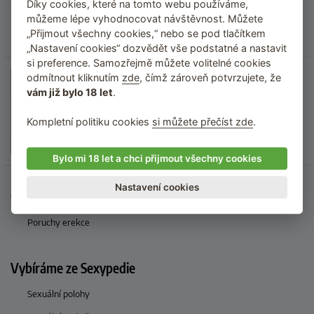
Díky cookies, které na tomto webu používáme,
život neustále naprosto
můžeme lépe vyhodnocovat návštěvnost. Můžete
nedostačující.
...
„Přijmout všechny cookies,“ nebo se pod tlačítkem
„Nastavení cookies“ dozvědět vše podstatné a nastavit
si preference. Samozřejmě můžete volitelné cookies
Satyriáza
odmítnout kliknutím
zde
, čímž zároveň potvrzujete, že
vám již bylo 18 let
.
Satyriáza nebo satyrismus je označení
pro hypersexualitu u mužů. Jedná se
Kompletní politiku cookies
si můžete přečíst zde
.
tak o obdobu nymfomanie u žen.
...
Bylo mi 18 let a chci přijmout všechny cookies
Nastavení cookies
Články na téma
Poruchy erekce
Vybíráme ze Sexypedie
Sexuální polohy