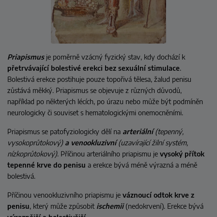
Priapismus
je poměrně vzácný fyzický stav, kdy dochází k
přetrvávající bolestivé erekci bez sexuální stimulace
.
Bolestivá erekce postihuje pouze topořivá tělesa, žalud penisu
zůstává měkký. Priapismus se objevuje z různých důvodů,
například po některých lécích, po úrazu nebo může být podmíněn
neurologicky či souviset s hematologickými onemocněními.
Priapismus se patofyziologicky dělí na
arteriální
(tepenný,
vysokoprůtokový)
a venookluzivní
(uzavírající žilní systém,
nízkoprůtokový)
. Příčinou arteriálního priapismu je
vysoký přítok
tepenné krve do penisu
a erekce bývá méně výrazná a méně
bolestivá.
Příčinou venookluzivního priapismu je
váznoucí odtok krve z
penisu
, který může způsobit
ischemii
(nedokrvení). Erekce bývá