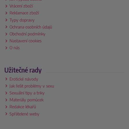
Vrácení zboží
Reklamace zboží
Typy dopravy
Ochrana osobních údajů
Obchodní podmínky
Nastavení cookies
O nás
Užitečné rady
Erotické návody
Jak řešit problémy v sexu
Sexuální tipy a triky
Materiály pomůcek
Redakce lékařů
Spřátelené weby