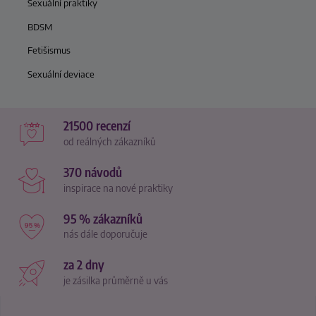
Sexuální praktiky
BDSM
Fetišismus
Sexuální deviace
21500 recenzí
od reálných zákazníků
370 návodů
inspirace na nové praktiky
95 % zákazníků
nás dále doporučuje
za 2 dny
je zásilka průměrně u vás