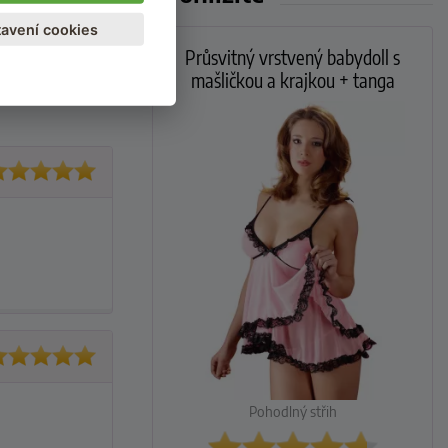
avení cookies
Průsvitný vrstvený babydoll s
mašličkou a krajkou + tanga
Pohodlný střih