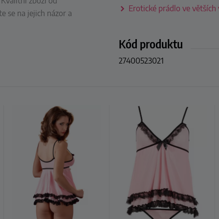
Kvalitní zboží od
Erotické prádlo ve větších
e se na jejich názor a
Kód produktu
27400523021