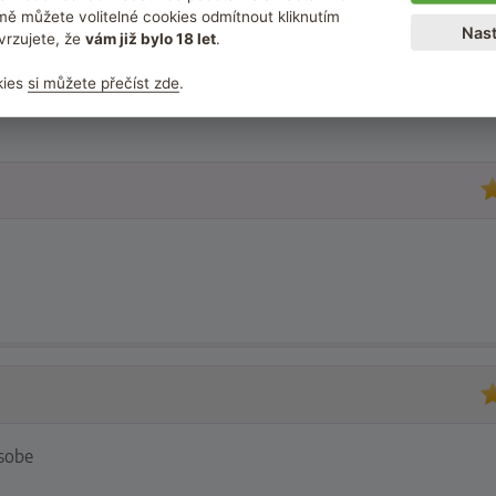
ě můžete volitelné cookies odmítnout kliknutím
Nast
vrzujete, že
vám již bylo 18 let
.
1 zákazníků
kies
si můžete přečíst zde
.
ou pouze zákazníci, kteří zboží zakoupili.
 sobe