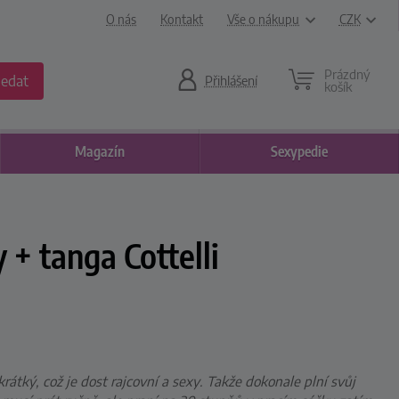
O nás
Kontakt
Vše o nákupu
CZK
Prázdný
ledat
Přihlášení
košík
Magazín
Sexypedie
 + tanga Cottelli
rátký, což je dost rajcovní a sexy. Takže dokonale plní svůj