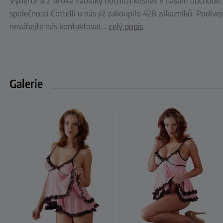
Vyberte si z široké nabídky nočních košilek v našem obchodě. 
společnosti Cottelli u nás již zakoupilo 428 zákazníků. Podívejt
neváhejte nás kontaktovat
…
celý popis
Galerie