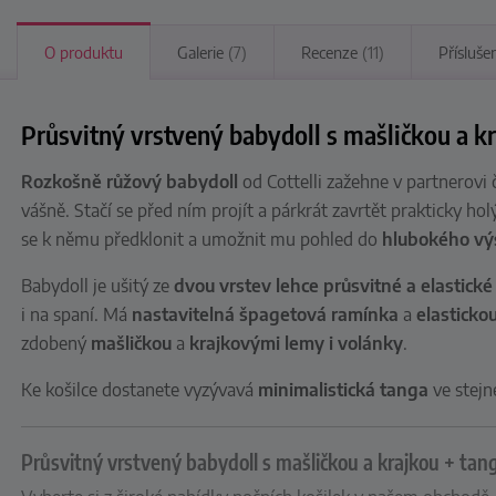
O produktu
Galerie
(7)
Recenze
(11)
Přísluše
Průsvitný vrstvený babydoll s mašličkou a kr
Rozkošně růžový babydoll
od Cottelli zažehne v partnerovi 
vášně. Stačí se před ním projít a párkrát zavrtět prakticky h
se k němu předklonit a umožnit mu pohled do
hlubokého vý
Babydoll je ušitý ze
dvou vrstev
lehce průsvitné a elastické
i na spaní. Má
nastavitelná špagetová ramínka
a
elasticko
zdobený
mašličkou
a
krajkovými lemy i volánky
.
Ke košilce dostanete vyzývavá
minimalistická tanga
ve stej
Průsvitný vrstvený babydoll s mašličkou a krajkou + tang