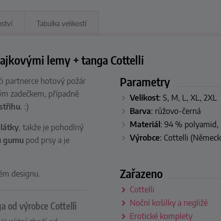
nství
Tabulka velikostí
ajkovými lemy + tanga Cottelli
Parametry
či partnerce hotový požár
olým zadečkem, případně
Velikost
: S, M, L, XL, 2XL
střihu
. :)
Barva
: růžovo-černá
Materiál
: 94 % polyamid,
 látky
, takže je pohodlný
Výrobce
: Cottelli
(Německ
u gumu
pod prsy
a je
Zařazeno
ném designu.
Cottelli
Noční košilky a negližé
a od výrobce Cottelli
Erotické komplety