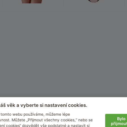
áš věk a vyberte si nastavení cookies.
na tomto webu používáme, můžeme lépe
Bylo 
nost. Můžete „Přijmout všechny cookies,“ nebo se
přijmou
ení cookies“ dozvědět vše podstatné a nastavit si