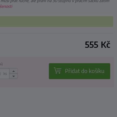
e musí prát ručně, ale praní na 30 stupňů v pracím sáčku zatím
šenosti
555
Kč
sů
Přidat do košíku
ks