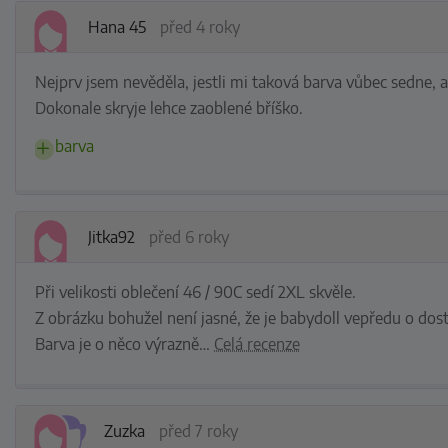
Hana 45
před 4 roky
Nejprv jsem nevěděla, jestli mi taková barva vůbec sedne, al
Dokonale skryje lehce zaoblené bříško.
barva
Jitka92
před 6 roky
Při velikosti oblečení 46 / 90C sedí 2XL skvěle.
Z obrázku bohužel není jasné, že je babydoll vepředu o dost 
Barva je o něco výrazně
…
Celá recenze
Zuzka
před 7 roky