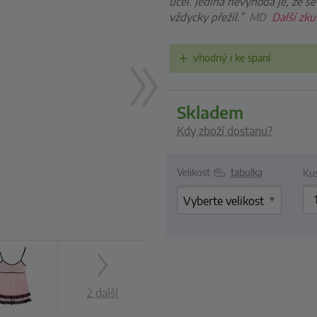
účel. Jediná nevýhoda je, že s
vždycky přežil.”
MD
Další zku
vhodný i ke spaní
skladem
Kdy zboží dostanu?
Velikost
tabulka
Ku
2 další