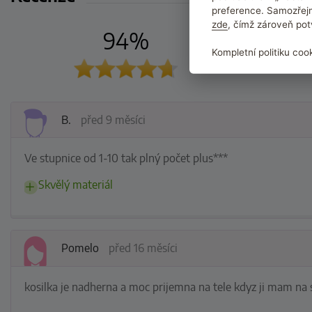
preference. Samozřejm
zde
, čímž zároveň pot
94%
Hodnotilo 1
Kompletní politiku coo
Hodnotit moh
B.
před 9 měsíci
Ve stupnice od 1-10 tak plný počet plus***
Skvělý materiál
Pomelo
před 16 měsíci
kosilka je nadherna a moc prijemna na tele kdyz ji mam na