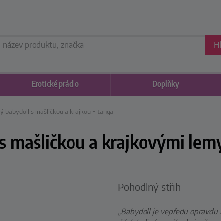
H
Erotické
prádlo
Doplňky
ý babydoll s mašličkou a krajkou + tanga
s mašličkou a krajkovými lemy
Pohodlný střih
„Babydoll je vepředu opravdu k