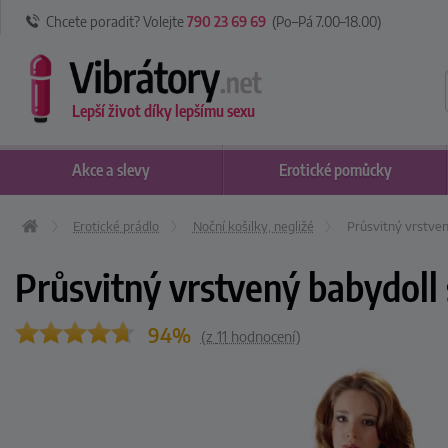
Chcete poradit? Volejte
790 23 69 69
(Po–Pá 7
.00
–18
.00
)
Lepší život díky lepšímu sexu
Akce
a slevy
Erotické
pomůcky
Erotické prádlo
Noční košilky, negližé
Průsvitný vrstven
Průsvitný vrstvený babydoll 
94%
(z
11
hodnocení)