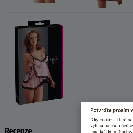
Potvrďte prosím v
Díky cookies, které 
vyhodnocovat návštěv
Recenze
pod tlačítkem „Nastav