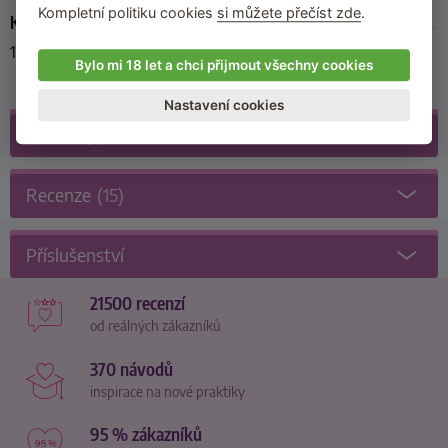
Kompletní politiku cookies
si můžete přečíst zde
.
Kód produktu
116279-Black
Bylo mi 18 let a chci přijmout všechny cookies
Nastavení cookies
Galerie
(2)
Recenze
(15)
Příslušenství
21500 recenzí
od reálných zákazníků
370 návodů
inspirace na nové praktiky
95 % zákazníků