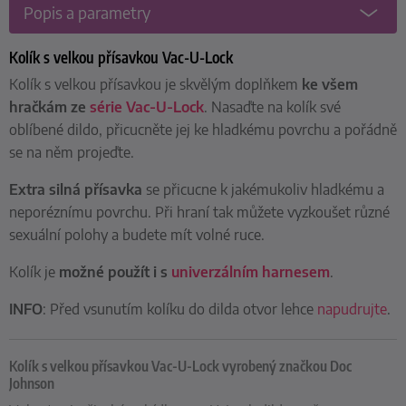
Popis a parametry
Kolík s velkou přísavkou Vac-U-Lock
Kolík s velkou přísavkou je skvělým doplňkem
ke všem
hračkám ze
série Vac-U-Lock
. Nasaďte na kolík své
oblíbené dildo, přicucněte jej ke hladkému povrchu a pořádně
se na něm projeďte.
Extra silná přísavka
se přicucne k jakémukoliv hladkému a
neporéznímu povrchu. Při hraní tak můžete vyzkoušet různé
sexuální polohy a budete mít volné ruce.
Kolík je
možné použít i s
univerzálním harnesem
.
INFO
: Před vsunutím kolíku do dilda otvor lehce
napudrujte
.
Kolík s velkou přísavkou Vac-U-Lock vyrobený značkou Doc
Johnson