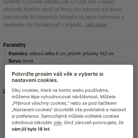
Vyberte si z široké nabídky vac-U-Lock dild v našem
obchodě. Kvalitní zboží od firmy Doc Johnson má doma
dohromady 94 zákazníků. Mrkněte na jejich hodnocení a
neváhejte nás kontaktovat v případě
…
celý popis
Parametry
Rozměry
: celková délka 8 cm, průměr přísavky 10,3 cm
Barva
: černá
Materiál
: PVC
Potvrďte prosím váš věk a vyberte si
Výrobce
: Doc Johnson (USA)
nastavení cookies.
Díky cookies, které na tomto webu používáme,
Zařazeno
můžeme lépe vyhodnocovat návštěvnost. Můžete
Vac-U-Lock by Doc Johnson
„Přijmout všechny cookies,“ nebo se pod tlačítkem
Doc Johnson
„Nastavení cookies“ dozvědět vše podstatné a nastavit
Vac-U-Lock
si preference. Samozřejmě můžete volitelné cookies
Dilda
odmítnout kliknutím
zde
, čímž zároveň potvrzujete, že
vám již bylo 18 let
.
Poslední kousky skladem