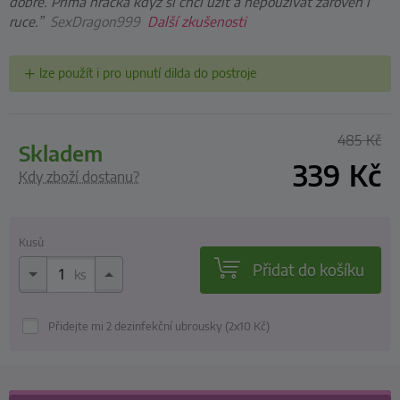
dobře. Prima hračka když si chci užít a nepoužívat zároveň i
ruce.”
SexDragon999
Další zkušenosti
lze použít i pro upnutí dilda do postroje
485
Kč
skladem
339
Kč
Kdy zboží dostanu?
Kusů
Přidat do košíku
ks
Přidejte mi 2 dezinfekční ubrousky (2x10
Kč
)