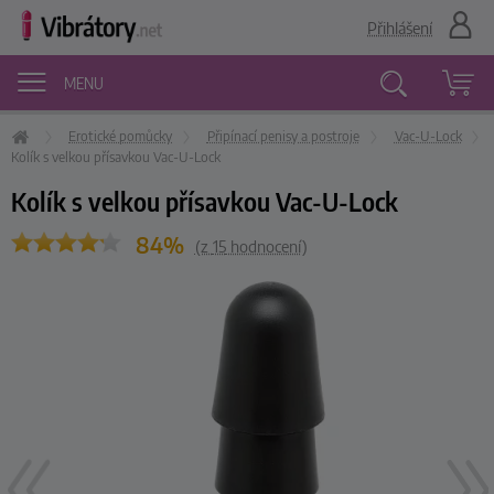
Přihlášení
MENU
Erotické pomůcky
Připínací penisy a postroje
Vac-U-Lock
Vyhledávání
Kolík s velkou přísavkou Vac-U-Lock
Kolík s velkou přísavkou Vac-U-Lock
84%
(z
15
hodnocení)