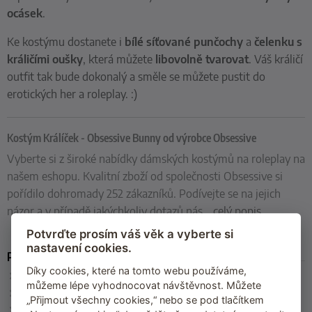
ocásek
.
Ke kostýmu dostanete i
bílé síťované punčochy
a
čelenku s
králičími oušky
, která můžete
libovolně tvarovat
. Váš králičí
outfit tak bude dokonalý a směle se můžete pustit do
erotických her a roleplay. :)
Kostým Králíček - Obsessive Bunny od výrobce Obsessive
Vyberte si z široké nabídky dámských kostýmů na roleplay na
našem eshopu. Kvalitní zboží od společnosti Obsessive si
pořídilo dohromady 252 zákazníků. Podívejte se na jejich
názor a v případě jakýchkoliv dotazů nás
…
celý popis
Potvrďte prosím váš věk a vyberte si
nastavení cookies.
Parametry
Díky cookies, které na tomto webu používáme,
Velikost
: S/M, L/XL
můžeme lépe vyhodnocovat návštěvnost. Můžete
Barva
: růžovo-bílá
„Přijmout všechny cookies,“ nebo se pod tlačítkem
Materiál
: 88 % polyester, 12 % spandex