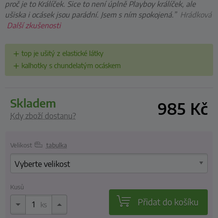
proč je to Králíček. Sice to není úplně Playboy králíček, ale
ušiska i ocásek jsou parádní. Jsem s ním spokojená.”
Hrádková
Další zkušenosti
top je ušitý z elastické látky
kalhotky s chundelatým ocáskem
skladem
985
Kč
Kdy zboží dostanu?
Velikost
tabulka
Kusů
Přidat do košíku
ks