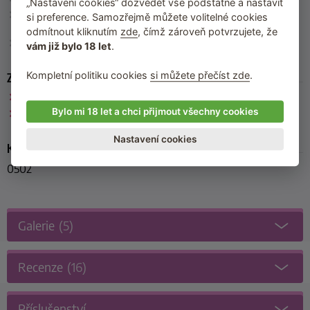
„Nastavení cookies“ dozvědět vše podstatné a nastavit
Obsah balení
: top, kalhotky s ocáskem, čelenka s oušky,
si preference. Samozřejmě můžete volitelné cookies
punčochy
odmítnout kliknutím
zde
, čímž zároveň potvrzujete, že
Výrobce
: Obsessive
vám již bylo 18 let
.
Kompletní politiku cookies
si můžete přečíst zde
.
Zařazeno
Obsessive
Bylo mi 18 let a chci přijmout všechny cookies
Kostýmy na roleplay
Nastavení cookies
Kód produktu
0502
Galerie
(5)
Recenze
(16)
Příslušenství