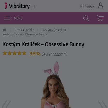
Přihlášení
MENU
Erotické prádlo
Kostýmy (roleplay)
Vyhledávání
Kostým Králíček - Obsessive Bunny
Kostým Králíček – Obsessive Bunny
98%
(z
16
hodnocení)