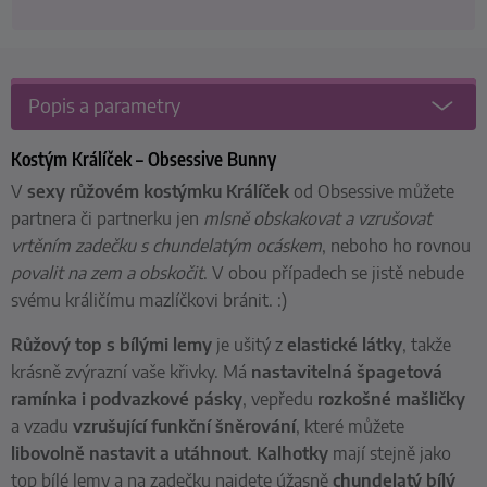
Popis a parametry
Kostým Králíček – Obsessive Bunny
V
sexy růžovém kostýmku Králíček
od Obsessive můžete
partnera či partnerku jen
mlsně obskakovat a vzrušovat
vrtěním zadečku s chundelatým ocáskem
, neboho ho rovnou
povalit na zem a
obskočit
. V obou případech se jistě nebude
svému králičímu mazlíčkovi bránit. :)
Růžový top s bílými lemy
je ušitý z
elastické látky
, takže
krásně zvýrazní vaše křivky. Má
nastavitelná
špagetová
ramínka i
podvazkové pásky
, vepředu
rozkošné mašličky
a vzadu
vzrušující funkční šněrování
, které můžete
libovolně nastavit a utáhnout
.
Kalhotky
mají stejně jako
top bílé lemy a na zadečku najdete úžasně
chundelatý bílý