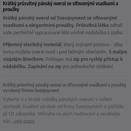
Krátký průsvitný pánský overal se síťovanými vsadkami a
proužky
Krátký pánský overal od Svenjoyment se síťovanými
vsadkami a elegantními proužky
.
Průsvitná látka
odhalí
vaše
perfektně vypracované tělo včetně nádobíčka a zadku
.
Příjemný elastický materiál
, který zvýrazní postavu - díky
tomu můžete overal nosit i pod běžným oblečením.
S malým
stojatým límečkem
. Poklopec má
zip pro rychlý přístup k
nádobíčku
.
Zapínání na zip
pro jednoduché oblékání.
Krátký průsvitný pánský overal se síťovanými vsadkami a proužky
vyrobený firmou Svenjoyment
Vyberte si z široké nabídky pánských overalů v našem
obchodě. Kvalitní výrobek od firmy Svenjoyment si pořídilo
již 131 zákazníků. Mrkněte na jejich hodnocení a neváhejte
nás
…
celý popis