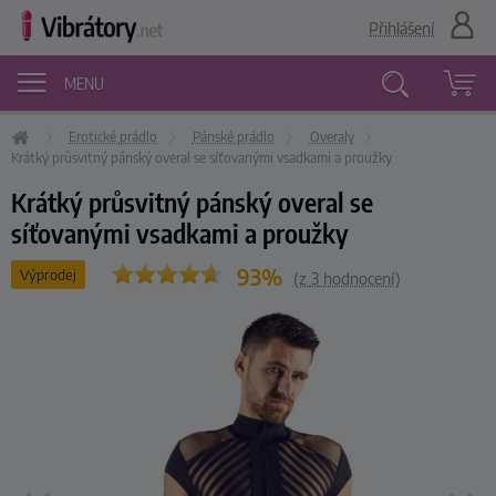
Přihlášení
MENU
Erotické prádlo
Pánské prádlo
Overaly
Vyhledávání
Krátký průsvitný pánský overal se síťovanými vsadkami a proužky
Krátký průsvitný pánský overal se
síťovanými vsadkami a proužky
93%
Výprodej
(z
3
hodnocení)