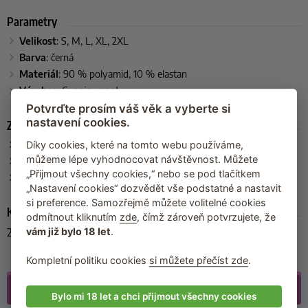
Parametry
Velikost
: S, M, L, XL, 2XL
Barva
: černá
Materiál
: 90 % polyamid, 10 % elastan
Výrobce
: Svenjoyment
Potvrďte prosím váš věk a vyberte si
nastavení cookies.
Zařazeno
Svenjoyment
Díky cookies, které na tomto webu používáme,
můžeme lépe vyhodnocovat návštěvnost. Můžete
Pánské overaly
„Přijmout všechny cookies,“ nebo se pod tlačítkem
Poslední kousky skladem
„Nastavení cookies“ dozvědět vše podstatné a nastavit
si preference. Samozřejmě můžete volitelné cookies
Kód produktu
odmítnout kliknutím
zde
, čímž zároveň potvrzujete, že
21501901701
vám již bylo 18 let
.
Kompletní politiku cookies
si můžete přečíst zde
.
Galerie
(7)
Bylo mi 18 let a chci přijmout všechny cookies