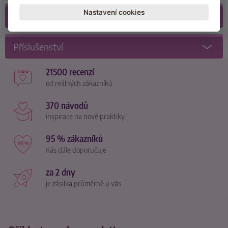
Nastavení cookies
Recenze
(3)
Příslušenství
21500 recenzí
od reálných zákazníků
370 návodů
inspirace na nové praktiky
95 % zákazníků
nás dále doporučuje
za 2 dny
je zásilka průměrně u vás