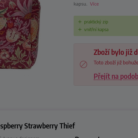
kapsu.
Více
praktický zip
vnitřní kapsa
Zboží bylo již
Toto zboží již bohuže
Přejít na podo
spberry Strawberry Thief