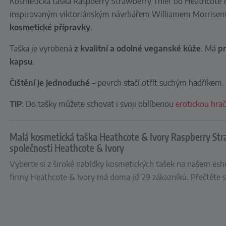
Kosmetická taška Raspberry Strawberry Thief od Heathcote 
inspirovaným viktoriánským návrhářem Williamem Morrise
kosmetické přípravky
.
Taška je vyrobená
z kvalitní a
odolné veganské kůže
. Má
pr
kapsu
.
Čištění je jednoduché
– povrch stačí otřít suchým hadříkem.
TIP
: Do tašky můžete schovat i svoji oblíbenou
erotickou hra
Malá kosmetická taška Heathcote & Ivory Raspberry Str
společnosti Heathcote & Ivory
Vyberte si z široké nabídky kosmetických tašek na našem esho
firmy Heathcote & Ivory má doma již 29 zákazníků. Přečtěte si