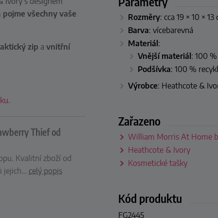
Parametry
& Ivory s designem
m
pojme všechny vaše
Rozměry
: cca 19 × 10 × 13 
Barva
: vícebarevná
Materiál
:
aktický zip
a
vnitřní
Vnější materiál
: 100 %
Podšívka
: 100 % recyk
Výrobce
: Heathcote & Ivor
čku
.
Zařazeno
awberry Thief od
William Morris At Home b
Heathcote & Ivory
pu. Kvalitní zboží od
Kosmetické tašky
 jejich
…
celý popis
Kód produktu
FG2445