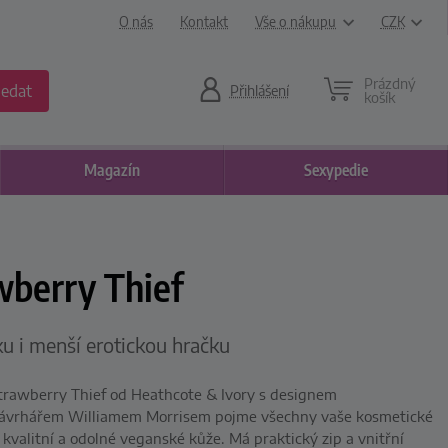
O nás
Kontakt
Vše o nákupu
CZK
Prázdný
ledat
Přihlášení
košík
Magazín
Sexypedie
wberry Thief
u i menší erotickou hračku
trawberry Thief od Heathcote & Ivory s designem
návrhářem Williamem Morrisem pojme všechny vaše kosmetické
 kvalitní a odolné veganské kůže. Má praktický zip a vnitřní