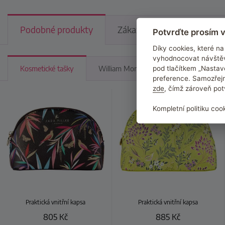
Podobné produkty
Zákazníci kupují v kombinac
Potvrďte prosím v
Díky cookies, které 
vyhodnocovat návštěv
pod tlačítkem „Nastav
Kosmetické tašky
William Morris At Home by Heathcote &
preference. Samozřejm
zde
, čímž zároveň pot
Kompletní politiku coo
Praktická vnitřní kapsa
Praktická vnitřní kapsa
805
Kč
885
Kč