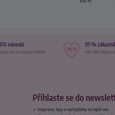
635
Kč
370 návodů
95 % zákazní
inspirace na nové praktiky
nás dále doporu
Přihlaste se do newslet
Inspirace, tipy a vychytávky na lepší sex.