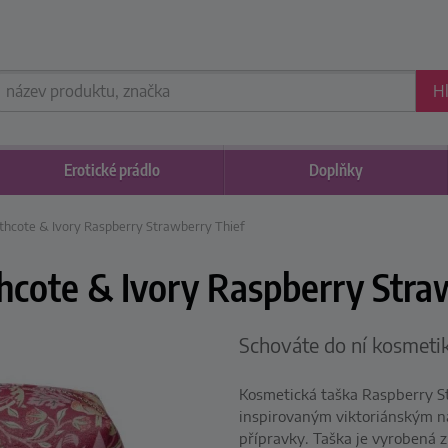
H
Erotické
prádlo
Doplňky
thcote & Ivory Raspberry Strawberry Thief
hcote & Ivory Raspberry Stra
Schováte do ní kosmetik
Kosmetická taška Raspberry S
inspirovaným viktoriánským 
přípravky. Taška je vyrobená z