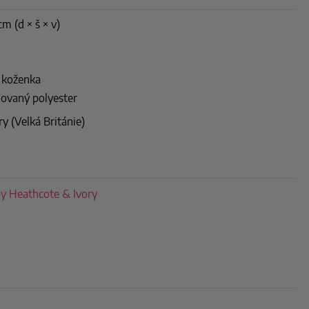
cm (d × š × v)
 koženka
lovaný polyester
y (Velká Británie)
y Heathcote & Ivory