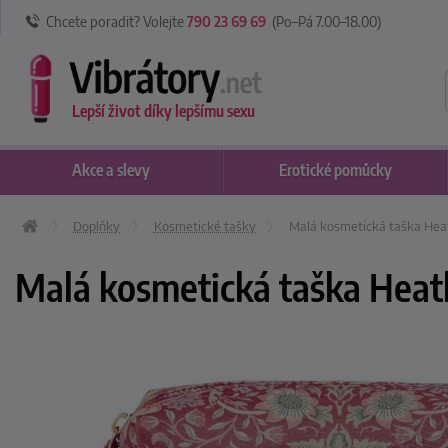
Chcete poradit? Volejte
790 23 69 69
(Po–Pá 7
.00
–18
.00
)
Lepší život díky lepšímu sexu
Akce
a slevy
Erotické
pomůcky
Doplňky
Kosmetické tašky
Malá kosmetická taška Hea
Malá kosmetická taška Heat