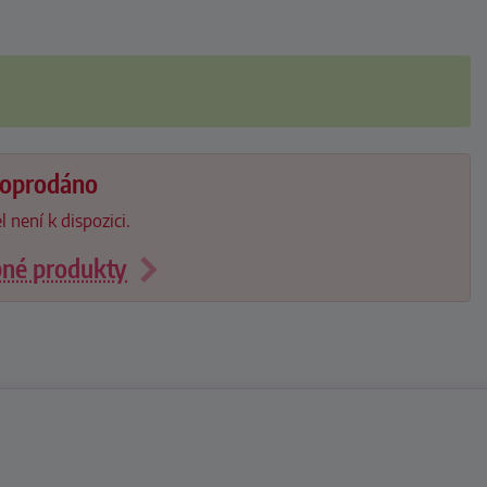
 doprodáno
l není k dispozici.
bné produkty