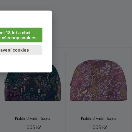
mi 18 let a chci
t všechny cookies
avení cookies
Praktická vnitřní kapsa
Praktická vnitřní kapsa
1 005
Kč
1 005
Kč