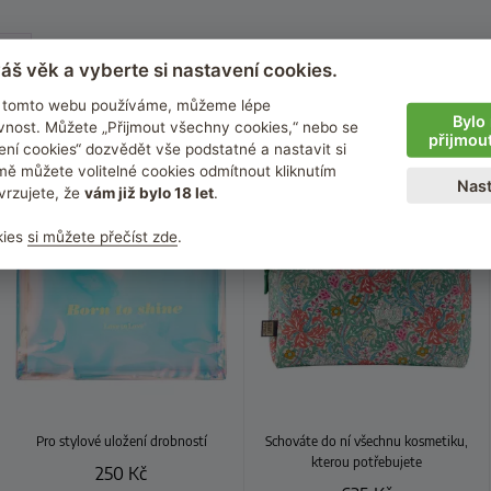
i
áš věk a vyberte si nastavení cookies.
na tomto webu používáme, můžeme lépe
Bylo 
nost. Můžete „Přijmout všechny cookies,“ nebo se
přijmou
ení cookies“ dozvědět vše podstatné a nastavit si
 Ivory
Heathcote & Ivory
ě můžete volitelné cookies odmítnout kliknutím
Nast
vrzujete, že
vám již bylo 18 let
.
kies
si můžete přečíst zde
.
Pro stylové uložení drobností
Schováte do ní všechnu kosmetiku,
kterou potřebujete
250
Kč