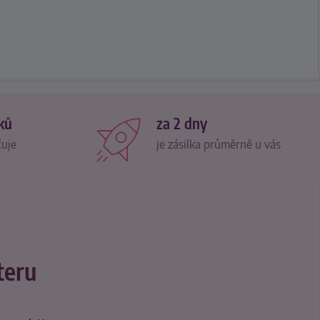
ků
za 2 dny
čuje
je zásilka průměrně u vás
teru