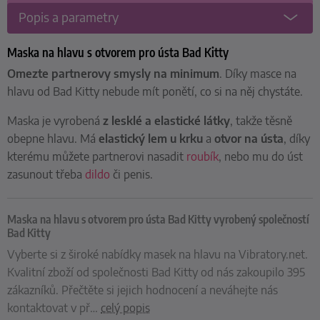
Popis a parametry
Maska na hlavu s otvorem pro ústa Bad Kitty
Omezte partnerovy smysly na minimum
. Díky masce na
hlavu od Bad Kitty nebude mít ponětí, co si na něj chystáte.
Maska je vyrobená
z lesklé a elastické látky
, takže těsně
obepne hlavu. Má
elastický lem u krku
a
otvor na ústa
, díky
kterému můžete partnerovi nasadit
roubík
, nebo mu do úst
zasunout třeba
dildo
či penis.
Maska na hlavu s otvorem pro ústa Bad Kitty vyrobený společností
Bad Kitty
Vyberte si z široké nabídky masek na hlavu na Vibratory.net.
Kvalitní zboží od společnosti Bad Kitty od nás zakoupilo 395
zákazníků. Přečtěte si jejich hodnocení a neváhejte nás
kontaktovat v př
…
celý popis