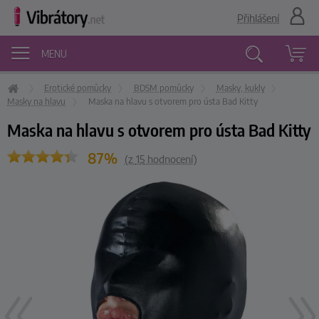
Přihlášení
MENU
Erotické pomůcky
BDSM pomůcky
Masky, kukly
Vyhledávání
Masky na hlavu
Maska na hlavu s otvorem pro ústa Bad Kitty
Maska na hlavu s otvorem pro ústa Bad Kitty
87%
(z
15
hodnocení)