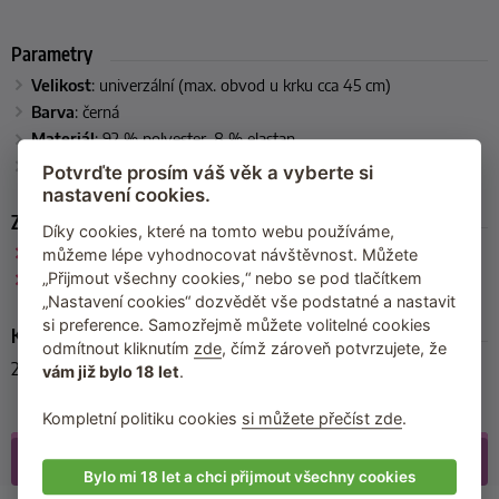
Parametry
Velikost
:
univerzální (max. obvod u krku cca 45 cm)
Barva
:
černá
Materiál
: 92 % polyester, 8 % elastan
Výrobce
:
Bad Kitty
Potvrďte prosím váš věk a vyberte si
nastavení cookies.
Zařazeno
Díky cookies, které na tomto webu používáme,
Bad Kitty
můžeme lépe vyhodnocovat návštěvnost. Můžete
„Přijmout všechny cookies,“ nebo se pod tlačítkem
Masky na hlavu
„Nastavení cookies“ dozvědět vše podstatné a nastavit
si preference. Samozřejmě můžete volitelné cookies
Kód produktu
odmítnout kliknutím
zde
, čímž zároveň potvrzujete, že
24919231001
vám již bylo 18 let
.
Kompletní politiku cookies
si můžete přečíst zde
.
Galerie
(5)
Bylo mi 18 let a chci přijmout všechny cookies