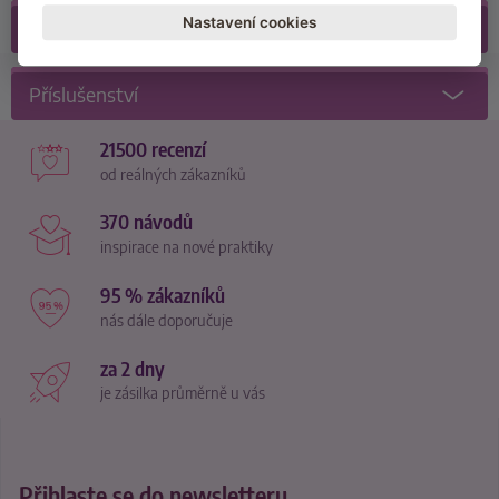
Nastavení cookies
Recenze
(15)
Příslušenství
21500 recenzí
od reálných zákazníků
370 návodů
inspirace na nové praktiky
95 % zákazníků
nás dále doporučuje
za 2 dny
je zásilka průměrně u vás
Přihlaste se do newsletteru