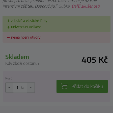
přesně, co dělá. Je hodně těsná, takže nošení je úžasně
intenzivní zážitek. Doporučuju.”
Subka
Další zkušenosti
z lesklé a elastické látky
univerzální velikost
nemá nosní otvory
skladem
405
Kč
Kdy zboží dostanu?
Kusů
Přidat do košíku
ks