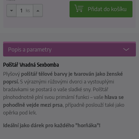
Přidat do košíku
ks
Popis a parametry
Polštář Vnadná Sexbomba
Plyšový
polštář tělové barvy je tvarován jako ženské
poprsí.
S výraznými růžovými dvorci a vystouplými
bradavkami se postará o vaše sladké sny. Polštář
plnohodnotně plní svou primární funkci – vaše
hlava se
pohodlně vejde mezi prsa
, případně poslouží také jako
opěrka pod krk.
Ideální jako dárek pro každého "horňáka"!