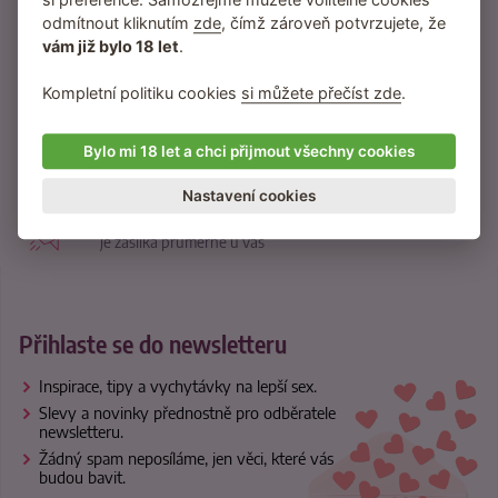
od reálných zákazníků
odmítnout kliknutím
zde
, čímž zároveň potvrzujete, že
vám již bylo 18 let
.
370 návodů
Kompletní politiku cookies
si můžete přečíst zde
.
inspirace na nové praktiky
95 % zákazníků
Bylo mi 18 let a chci přijmout všechny cookies
nás dále doporučuje
Nastavení cookies
za 2 dny
je zásilka průměrně u vás
Přihlaste se do newsletteru
Inspirace, tipy a vychytávky na lepší sex.
Slevy a novinky přednostně pro odběratele
newsletteru.
Žádný spam neposíláme, jen věci, které vás
budou bavit.