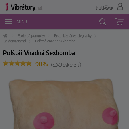
Přihlášení
MENU
Erotické pomůcky
Erotické dárky a legrácky
Vyhledávání
Do domácnosti
Polštář Vnadná Sexbomba
Polštář Vnadná Sexbomba
98%
(z
47
hodnocení)