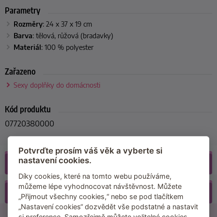
Parametry
Rozměry
: 24 x 37 x 19 cm
Barva
: tělová, růžová (bradavky)
Materiál
: 100 % polyester
Zařazeno
Sexy doplňky do domácnosti
Kód produktu
07720380000
Potvrďte prosím váš věk a vyberte si
nastavení cookies.
Recenze
(47)
Díky cookies, které na tomto webu používáme,
můžeme lépe vyhodnocovat návštěvnost. Můžete
Příslušenství
„Přijmout všechny cookies,“ nebo se pod tlačítkem
„Nastavení cookies“ dozvědět vše podstatné a nastavit
21500 recenzí
si preference. Samozřejmě můžete volitelné cookies