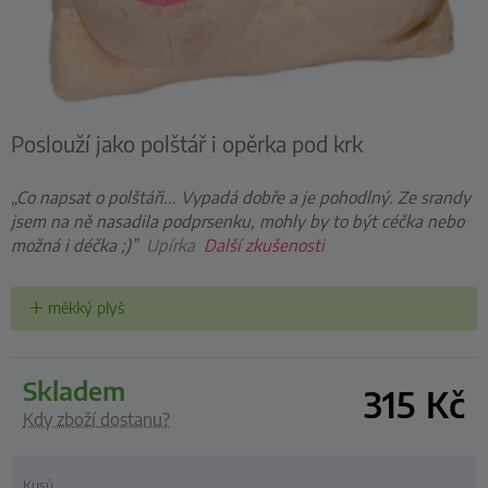
Poslouží jako polštář i opěrka pod krk
„Co napsat o polštáři... Vypadá dobře a je pohodlný. Ze srandy
jsem na ně nasadila podprsenku, mohly by to být céčka nebo
možná i déčka ;)”
Upírka
Další zkušenosti
měkký plyš
skladem
315
Kč
Kdy zboží dostanu?
Kusů