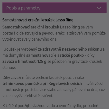
Popis a parametry
Samostahovací erekční kroužek Lasso Ring
Samostahovací erekční kroužek Lasso Ring
se vám
postará o déletrvající a pevnou erekci a zároveň vám pomůže
vytrénovat svaly pánevního dna.
Kroužek je vyrobený ze
zdravotně nezávadného silikonu
a
má důmyslné
samostahovací elastické poutko
- díky
závaží o hmotnosti 125 g
se působením gravitace kroužek
stahuje.
Díky závaží můžete erekční kroužek použít i jako
tréninkovou pomůcku při Kegelových cvicích
- kvůli větší
hmotnosti je potřeba více stahovat svaly pánevního dna, což
vede k vyšší efektivitě cvičení.
K čištění použijte vlažnou vodu a jemné mýdlo, případně