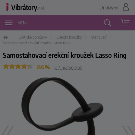
Přihlášení
MENU
Erotické pomůcky
Erekční kroužky
Stahovací
Vyhledávání
Samostahovací erekční kroužek Lasso Ring
Samostahovací erekční kroužek Lasso Ring
86%
(z
7
hodnocení)