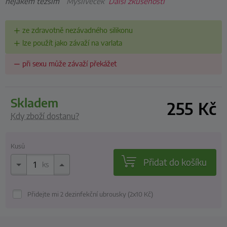
nějakém těžším”
Mysliveček
Další zkušenosti
ze zdravotně nezávadného silikonu
lze použít jako závaží na varlata
při sexu může závaží překážet
skladem
255
Kč
Kdy zboží dostanu?
Kusů
Přidat do košíku
ks
Přidejte mi 2 dezinfekční ubrousky (2x10
Kč
)