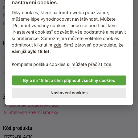
nastavení cookies.
našem eshopu. Kvalitní zboží od společnosti California Exotic
Díky cookies, které na tomto webu používáme,
Novelties si pořídilo dohromady 259 zákazníků. Mrkněte na
můžeme lépe vyhodnocovat návštěvnost. Můžete
jejich
…
celý popis
„Přijmout všechny cookies,“ nebo se pod tlačítkem
„Nastavení cookies“ dozvědět vše podstatné a nastavit
si preference. Samozřejmě můžete volitelné cookies
Parametry
odmítnout kliknutím
zde
, čímž zároveň potvrzujete, že
Velikost
: univerzální, max. průměr očka cca 4,5 cm (elastické)
vám již bylo 18 let
.
Hmotnost závaží
: 125 g
Kompletní politiku cookies
si můžete přečíst zde
.
Barva
: černá
Materiál
: silikon
Bylo mi 18 let a chci přijmout všechny cookies
Výrobce
: California Exotic Novelties (USA)
Nastavení cookies
Zařazeno
California Exotic Novelties
Stahovací erekční kroužky
Kód produktu
12752-BLACK