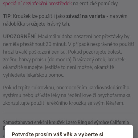
speciální dezinfekční prostředek
na erotické pomůcky.
TIP
: Kroužek lze použít i jako
závaží na varlata
- na svém
nádobíčku si užijete krásný tah.
UPOZORNĚNÍ
: Maximální doba
nasazení bez přestávky by
neměla přesáhnout
20 minut. V případě nesprávného použití
hrozí trvalé poškození penisu. Pokud pozorujete bolest,
změnu barvy penisu (do modra) či výrazný otok, kroužek
okamžitě sundejte. Jestliže to není možné, okamžitě
vyhledejte lékařskou pomoc.
Pokud trpíte cukrovkou, onemocněním kardiovaskulárního
systému nebo užíváte léky na ředění krve či psychofarmaka,
zkonzultujte použití erekčního kroužku se svým lékařem.
Samostahovací erekční kroužek Lasso Ring od výrobce California
Exotic Novelties
Potvrďte prosím váš věk a vyberte si
Vyberte si z široké nabídky stahovacích erekčních kroužků na