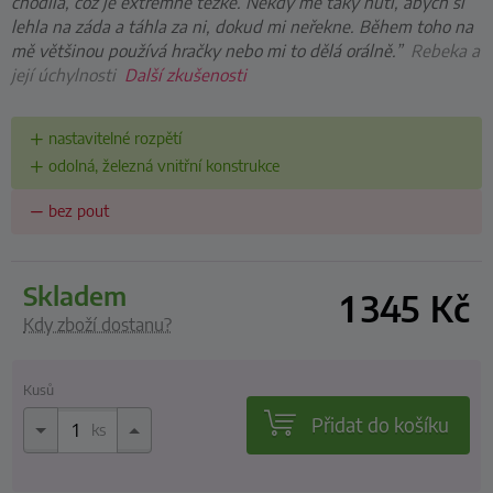
chodila, což je extrémně těžké. Někdy mě taky nutí, abych si
lehla na záda a táhla za ni, dokud mi neřekne. Během toho na
mě většinou používá hračky nebo mi to dělá orálně.”
Rebeka a
její úchylnosti
Další zkušenosti
nastavitelné rozpětí
odolná, železná vnitřní konstrukce
bez pout
skladem
1 345
Kč
Kdy zboží dostanu?
Kusů
Přidat do košíku
ks