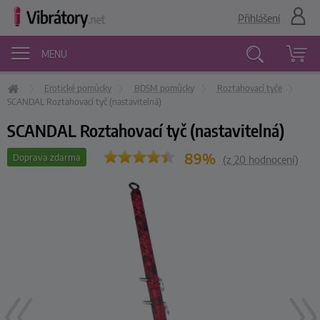
Přihlášení
MENU
Erotické pomůcky
BDSM pomůcky
Roztahovací tyče
Vyhledávání
SCANDAL Roztahovací tyč (nastavitelná)
SCANDAL Roztahovací tyč (nastavitelná)
89%
Doprava zdarma
(z
20
hodnocení)