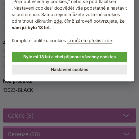
„Přijmout všechny cookies,“ nebo se pod tlačítkem
Rozměry
: nastavitelná délka od 61 cm do 91,5 cm
„Nastavení cookies“ dozvědět vše podstatné a nastavit
Barva
: černo-červená
si preference. Samozřejmě můžete volitelné cookies
Materiál
: polyester, železo (neobsahuje nikl)
odmítnout kliknutím
zde
, čímž zároveň potvrzujete, že
Výrobce
: California Exotic Novelties (USA)
vám již bylo 18 let
.
Kompletní politiku cookies
si můžete přečíst zde
.
Zařazeno
Scandal by CalExotics
Bylo mi 18 let a chci přijmout všechny cookies
California Exotic Novelties
Roztahovací tyče
Nastavení cookies
Kód produktu
13023-BLACK
Galerie
(8)
Recenze
(20)