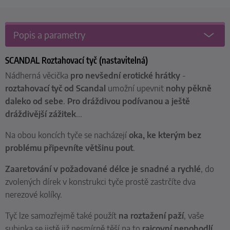
Popis a parametry
SCANDAL Roztahovací tyč (nastavitelná)
Nádherná věcička
pro nevšední erotické hrátky
-
roztahovací tyč od Scandal
umožní upevnit
nohy pěkně
daleko od sebe
.
Pro dráždivou podívanou a ještě
dráždivější zážitek
...
Na obou koncích tyče se nacházejí
oka, ke kterým bez
problému připevníte většinu pout
.
Zaaretování v požadované délce je snadné a rychlé
, do
zvolených dírek v konstrukci tyče prostě zastrčíte dva
nerezové kolíky.
Tyč lze samozřejmě také použít
na roztažení paží
, vaše
subinka se jistě již nesmírně těší na to
rajcovní nepohodlí
,