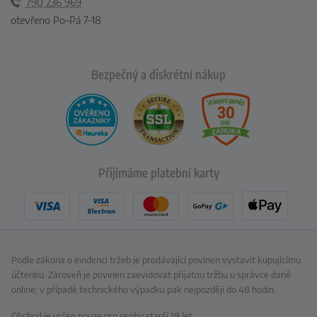
790 236 969
otevřeno Po–Pá 7–18
Bezpečný a diskrétní nákup
Přijímáme platební karty
Podle zákona o evidenci tržeb je prodávající povinen vystavit kupujícímu
účtenku. Zároveň je povinen zaevidovat přijatou tržbu u správce daně
online; v případě technického výpadku pak nejpozději do 48 hodin.
Obchod je určen pouze pro osoby starší 18 let.