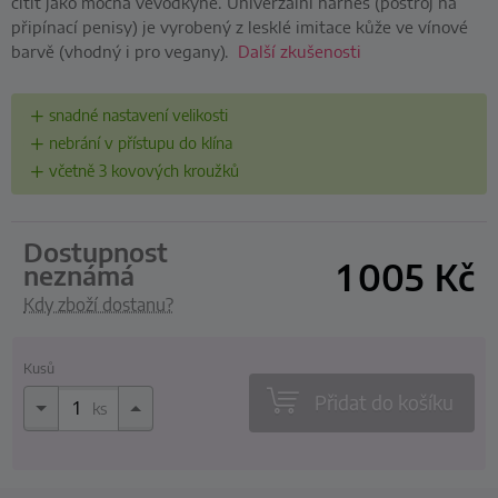
cítit jako mocná vévodkyně. Univerzální harnes (postroj na
připínací penisy) je vyrobený z lesklé imitace kůže ve vínové
barvě (vhodný i pro vegany).
Další zkušenosti
snadné nastavení velikosti
nebrání v přístupu do klína
včetně 3 kovových kroužků
dostupnost
1 005
Kč
neznámá
Kdy zboží dostanu?
Kusů
Přidat do košíku
ks