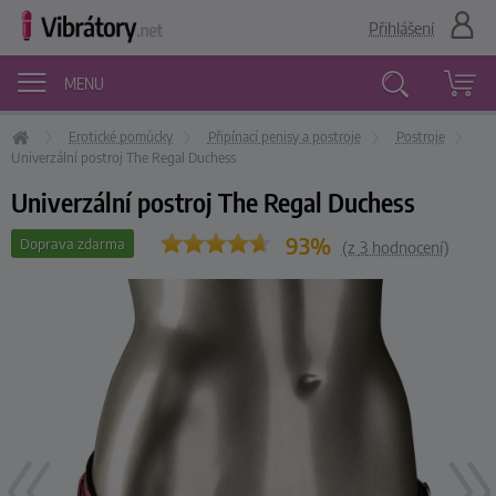
Přihlášení
MENU
Erotické pomůcky
Připínací penisy a postroje
Postroje
Vyhledávání
Univerzální postroj The Regal Duchess
Univerzální postroj The Regal Duchess
93%
Doprava zdarma
(z
3
hodnocení)