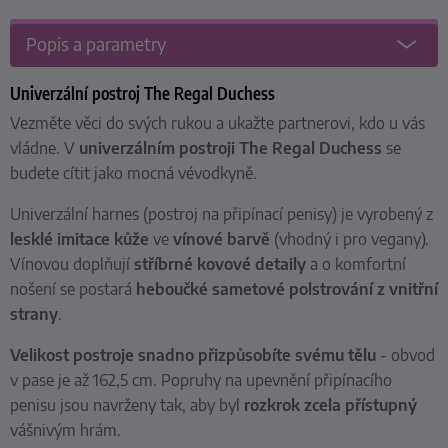
Popis a parametry
Univerzální postroj The Regal Duchess
Vezměte věci do svých rukou a ukažte partnerovi, kdo u vás
vládne. V
univerzálním postroji The Regal Duchess
se
budete cítit jako mocná vévodkyně.
Univerzální harnes (postroj na připínací penisy) je vyrobený z
lesklé imitace kůže
ve
vínové barvě
(vhodný i pro vegany).
Vínovou doplňují
stříbrné kovové detaily
a o komfortní
nošení se postará
heboučké sametové polstrování z vnitřní
strany
.
Velikost postroje snadno přizpůsobíte svému tělu
- obvod
v pase je až 162,5 cm. Popruhy na upevnění připínacího
penisu jsou navrženy tak, aby byl
rozkrok zcela přístupný
vášnivým hrám.