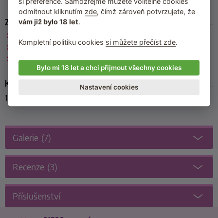
si preference. Samozřejmě můžete volitelné cookies
odmítnout kliknutím
zde
, čímž zároveň potvrzujete, že
Zařazeno
vám již bylo 18 let
.
Her Royal Harness by CalExotics
Kompletní politiku cookies
si můžete přečíst zde
.
California Exotic Novelties
Postroje pro připínací penisy
Bylo mi 18 let a chci přijmout všechny cookies
Kód produktu
Nastavení cookies
12860-RED
Galerie
(7)
Recenze
(3)
Příslušenství