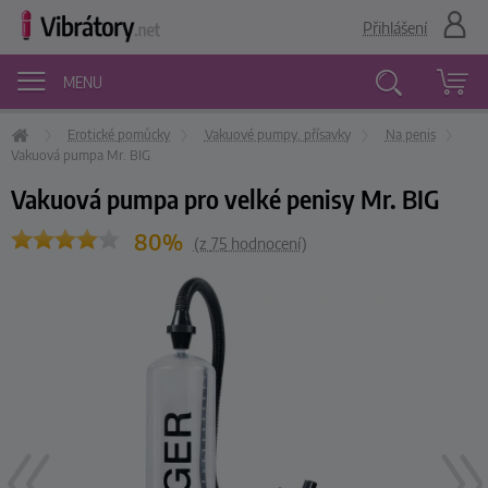
Přihlášení
MENU
Erotické pomůcky
Vakuové pumpy, přísavky
Na penis
Vyhledávání
Vakuová pumpa Mr. BIG
Vakuová pumpa pro velké penisy Mr. BIG
80%
(z
75
hodnocení)