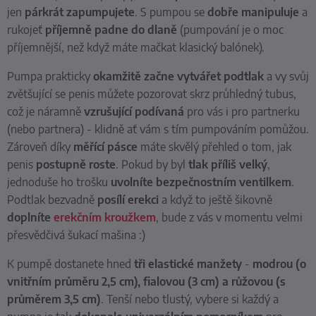
jen
párkrát zapumpujete
. S pumpou se
dobře manipuluje
a
rukojeť
příjemně padne do dlaně
(pumpování je o moc
příjemnější, než když máte mačkat klasický balónek).
Pumpa prakticky
okamžitě začne vytvářet podtlak
a vy svůj
zvětšující se penis můžete pozorovat skrz průhledný tubus,
což je náramně
vzrušující podívaná
pro vás i pro partnerku
(nebo partnera) - klidně ať vám s tím pumpováním pomůžou.
Zároveň díky
měřící pásce
máte skvělý přehled o tom, jak
penis
postupně roste
. Pokud by byl
tlak příliš velký
,
jednoduše ho trošku
uvolníte
bezpečnostním ventilkem
.
Podtlak bezvadně
posílí erekci
a když to ještě šikovně
doplníte
erekčním kroužkem
, bude z vás v momentu velmi
přesvědčivá šukací mašina :)
K pumpě dostanete hned
tři elastické manžety
-
modrou (o
vnitřním průměru 2,5 cm), fialovou (3 cm) a růžovou (s
průměrem 3,5 cm)
. Tenší nebo tlustý, vybere si každý a