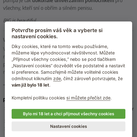
pumpa je tak
dokonale univerzálním pomocníkem
pro
všechny, kteří sní o obřím a silném penisu.
BIG is beautiful...
Potvrďte prosím váš věk a vyberte si
nastavení cookies.
Vakuová pumpa Mr. BIG od výrobce You2Toys
Díky cookies, které na tomto webu používáme,
Vyberte si z široké nabídky vakuových pump na penis na
můžeme lépe vyhodnocovat návštěvnost. Můžete
našem eshopu. Kvalitní produkt od firmy You2Toys si od nás
„Přijmout všechny cookies,“ nebo se pod tlačítkem
pořídilo již 946 zákazníků. Mrkněte na jejich názor a
„Nastavení cookies“ dozvědět vše podstatné a nastavit
neváhejte nás kontaktovat v případě jakýchkoliv dotazů!
si preference. Samozřejmě můžete volitelné cookies
odmítnout kliknutím
zde
, čímž zároveň potvrzujete, že
…
celý popis
vám již bylo 18 let
.
Kompletní politiku cookies
si můžete přečíst zde
.
Parametry
Rozměry
: celková délka 32 cm, vnitřní délka 29 cm, vnitřní průměr
6,5 cm; průměr manžet 2,5 cm, 3 cm a 3,5 cm (elastické)
Bylo mi 18 let a chci přijmout všechny cookies
Barva
: transparentní, barevné manžety (modrá, fialová, růžová)
Nastavení cookies
Materiál
: ABS (plast; tubus a rukojeť), TPE (manžety), PVC
(hadička)