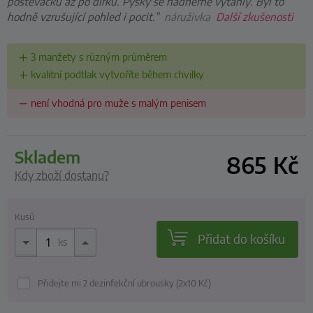
poštěváčku až po dírku. Pysky se nádherně vytáhly. Byl to
hodně vzrušující pohled i pocit.”
náruživka
Další zkušenosti
3 manžety s různým průměrem
kvalitní podtlak vytvoříte během chvilky
není vhodná pro muže s malým penisem
skladem
865
Kč
Kdy zboží dostanu?
Kusů
Přidat do košíku
ks
Přidejte mi 2 dezinfekční ubrousky (2x10
Kč
)