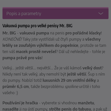
Popis a parametry
Vakuová pumpa pro velké penisy Mr. BIG
Mr. BIG
-
vakuová pumpa
na penis
pro pořádné klacky
!
KONEČNĚ!
Taky jste vystřídali už čtyři pumpy a
všechny
letěly se zoufalým výkřikem do popelnice
, protože se tam
ten váš
macek prostě nevešel
? Dál už nehledejte - tohle je
pumpa právě pro vás
!
Velký... ještě větší... největší... Že je váš kámoš
velký dost
?
Nikdy není tak velký, aby nemohl být
ještě větší
. Šup s ním
do pumpy. Nabízí totiž
luxusních 29 cm vnitřní délky
a
průměr 6,5 cm
, takže bezproblému
spolkne
určitě i toho
vašeho :)
Používání je hračka
- vyberete si vhodnou
manžetu
,
nasadíte
ji na ústí pumpy,
strčíte penis do tubusu
, a pak už