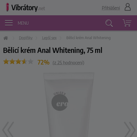
Přihlášení
MENU
Doplňky
Lepší sex
Bělicí krém Anal Whitening
Vyhledávání
Bělicí krém Anal Whitening, 75 ml
72%
(z
25
hodnocení)