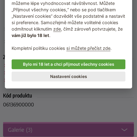
Sodium Gluconate, Alcohol Denat., Benzyl Alcohol,
můžeme lépe vyhodnocovat návštěvnost. Můžete
Phenoxyethanol, Sodium Hyaluronate, Nasturtium Officinale
„Přijmout všechny cookies,“ nebo se pod tlačítkem
Flower/Leaf Extract, Chlorella Vulgaris/Lupinus Albus Protein
„Nastavení cookies“ dozvědět vše podstatné a nastavit
Ferment, Zinc PCA, Citric Acid, Parfum (Fragrance),
Ethylhexylglycerin, Sodium Benzoate, Potassium Sorbate
si preference. Samozřejmě můžete volitelné cookies
Skladování
: Uchovávejte při pokojové teplotě v originálním
odmítnout kliknutím
zde
, čímž zároveň potvrzujete, že
obalu.
vám již bylo 18 let
.
Výrobce
: HOT PRODUCTS (Německo)
Kompletní politiku cookies
si můžete přečíst zde
.
Zařazeno
Bylo mi 18 let a chci přijmout všechny cookies
HOT
Přípravky pro lepší sex
Nastavení cookies
Tělové krémy
Kód produktu
06136900000
Galerie
(3)