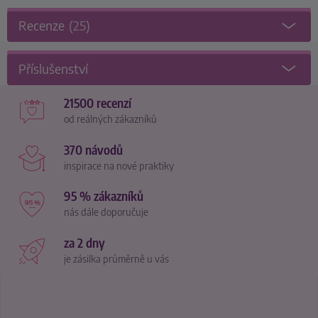
Recenze
(25)
Příslušenství
21500 recenzí
od reálných zákazníků
370 návodů
inspirace na nové praktiky
95 % zákazníků
nás dále doporučuje
za 2 dny
je zásilka průměrně u vás