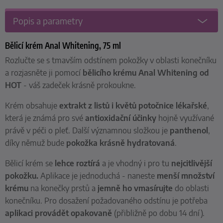
Popis a parametry
Bělicí krém Anal Whitening, 75 ml
Rozlučte se s tmavším odstínem pokožky v oblasti konečníku
a rozjasněte ji pomocí
bělicího krému Anal Whitening od
HOT
- váš zadeček krásně prokoukne.
Krém obsahuje
extrakt z listů i květů potočnice lékařské
,
která je známá pro své
antioxidační účinky
hojně využívané
právě v péči o pleť. Další významnou složkou je
panthenol
,
díky němuž bude
pokožka krásně hydratovaná
.
Bělicí krém se
lehce roztírá
a je vhodný i pro tu
nejcitlivější
pokožku.
Aplikace je jednoduchá - naneste
menší množství
krému
na konečky prstů a
jemně ho vmasírujte
do oblasti
konečníku. Pro dosažení požadovaného odstínu je potřeba
aplikaci provádět opakovaně
(přibližně po dobu 14 dní).