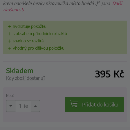
krém nanášela hezky růžovoučká místo hnědá :)”
Jana
Další
zkušenosti
hydratuje pokožku
s obsahem přírodních extraktů
snadno se roztírá
vhodný pro citlivou pokožku
skladem
395
Kč
Kdy zboží dostanu?
Kusů
Přidat do košíku
ks