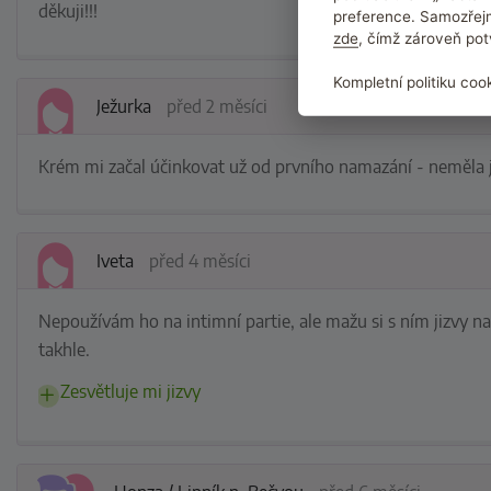
děkuji!!!
preference. Samozřejm
zde
, čímž zároveň pot
Kompletní politiku coo
Ježurka
před 2 měsíci
Krém mi začal účinkovat už od prvního namazání - neměla js
Iveta
před 4 měsíci
Nepoužívám ho na intimní partie, ale mažu si s ním jizvy na 
takhle.
Zesvětluje mi jizvy