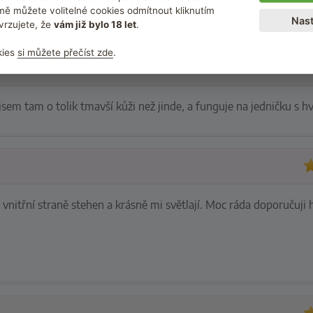
ě můžete volitelné cookies odmítnout kliknutím
Nast
vrzujete, že
vám již bylo 18 let
.
kies
si můžete přečíst zde
.
em tam o tolik tmavší kůži než jinde, a funguje na jedničku s h
vnitřní straně stehen a krásně mi světlají. Moc ráda doporučuji h