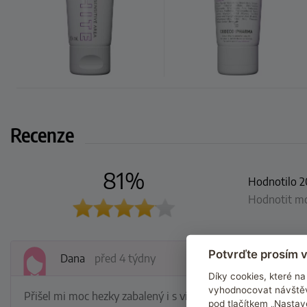
Recenze
81%
Hodnotilo 2
Hodnotit moh
Potvrďte prosím v
Dana
před 4 týdny
Díky cookies, které 
vyhodnocovat návštěv
Přišel mi moc hezky zabalený i s vibrátorkem co jsem si 
pod tlačítkem „Nastav