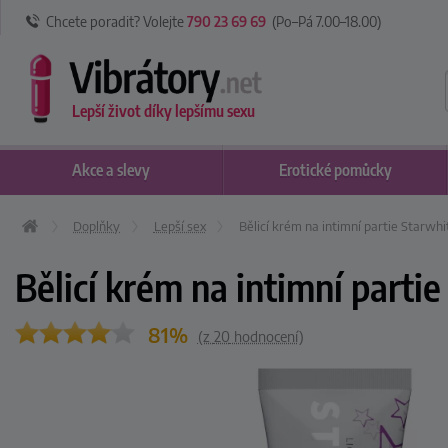
Chcete poradit? Volejte
790 23 69 69
(Po–Pá 7
.00
–18
.00
)
Lepší život díky lepšímu sexu
Akce
a slevy
Erotické
pomůcky
Doplňky
Lepší sex
Bělicí krém na intimní partie Starwhi
Bělicí krém na intimní parti
81%
(z
20
hodnocení)