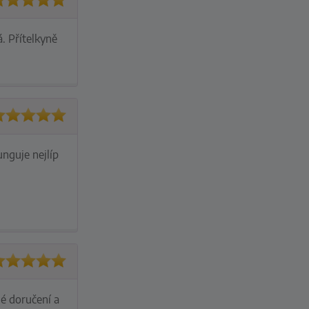
. Přítelkyně
nguje nejlíp
lé doručení a