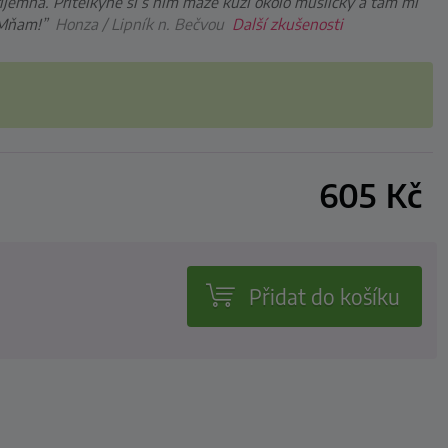
příjemná. Přítelkyně si s ním maže kůži okolo mušličky a tam mi
 Mňam!”
Honza / Lipník n. Bečvou
Další zkušenosti
605
Kč
Přidat do košíku