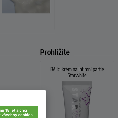
Prohlížíte
Bělicí krém na intimní partie
Starwhite
mi 18 let a chci
Ě!!! Moc
t všechny cookies