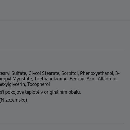
earyl Sulfate, Glycol Stearate, Sorbitol, Phenoxyethanol, 3-
propyl Myristate, Triethanolamine, Benzoic Acid, Allantoin,
hexylglycerin, Tocopherol
při pokojové teplotě v originálním obalu.
 (Nizozemsko)