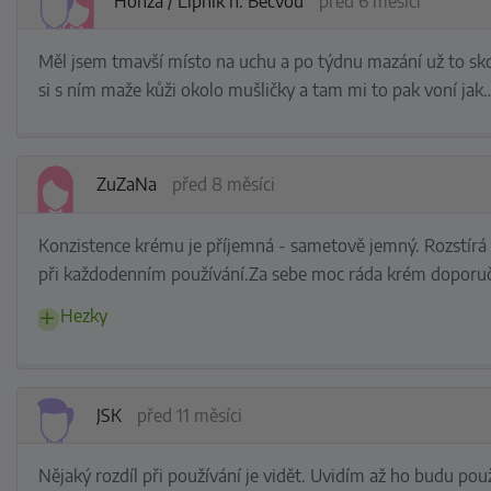
Honza / Lipník n. Bečvou
před 6 měsíci
Měl jsem tmavší místo na uchu a po týdnu mazání už to skoro
si s ním maže kůži okolo mušličky a tam mi to pak voní jak
ZuZaNa
před 8 měsíci
Konzistence krému je příjemná - sametově jemný. Rozstírá s
při každodenním používání.Za sebe moc ráda krém doporuč
Hezky
JSK
před 11 měsíci
Nějaký rozdíl při používání je vidět. Uvidím až ho budu pou