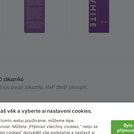
0 zákazníků
ou pouze zákazníci, kteří zboží zakoupili.
áš věk a vyberte si nastavení cookies.
na tomto webu používáme, můžeme lépe
Bylo 
nost. Můžete „Přijmout všechny cookies,“ nebo se
objednala a krém používám teďkom už týden a - ÚČINKUJE BÁJEČN
přijmou
ení cookies“ dozvědět vše podstatné a nastavit si