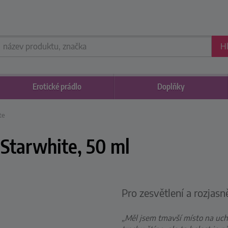
H
Erotické
prádlo
Doplňky
te
e Starwhite, 50 ml
Pro zesvětlení a rozjasn
„Měl jsem tmavší místo na uch