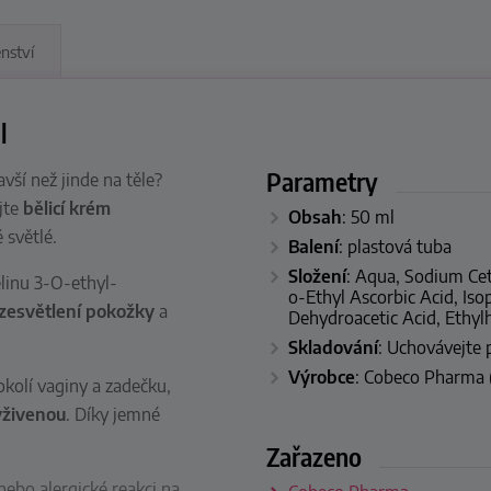
enství
l
Parametry
vší než jinde na těle?
ejte
bělicí krém
Obsah
: 50 ml
 světlé.
Balení
:
plastová tuba
Složení
: Aqua, Sodium Cet
linu 3-O-ethyl-
o-Ethyl Ascorbic Acid, Iso
zesvětlení pokožky
a
Dehydroacetic Acid, Ethyl
Skladování
: Uchovávejte 
Výrobce
: Cobeco Pharma
okolí vaginy a zadečku,
yživenou
. Díky jemné
Zařazeno
nebo alergické reakci na