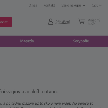
O nás
Kontakt
Vše o nákupu
CZK
Prázdný
ledat
Přihlášení
košík
Magazín
Sexypedie
ění vaginy a análního otvoru
u a po týdnu mazání už to skoro není vidět. Na penisu to