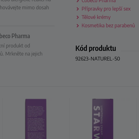
Cobeco Pharma
Uchovávejte mimo dosah
Přípravky pro lepší sex
Tělové krémy
Kosmetika bez parabenů
Cobeco Pharma
itní produkt od
Kód produktu
ů. Mrkněte na jejich
92623-NATUREL-50