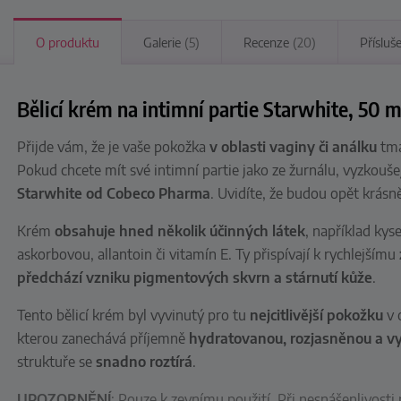
O produktu
Galerie
(5)
Recenze
(20)
Přísluš
Bělicí krém na intimní partie Starwhite, 50 m
Přijde vám, že je vaše pokožka
v oblasti vaginy či análku
tma
Pokud chcete mít své intimní partie jako ze žurnálu, vyzkouš
Starwhite od Cobeco Pharma
. Uvidíte, že budou opět krásně
Krém
obsahuje hned několik účinných látek
, například
kyse
askorbovou, allantoin či vitamín E. Ty přispívají k rychlejšímu
předchází vzniku pigmentových skvrn a stárnutí kůže
.
Tento bělicí krém byl vyvinutý pro tu
nejcitlivější pokožku
v 
kterou zanechává příjemně
hydratovanou, rozjasněnou a v
struktuře se
snadno roztírá
.
UPOZORNĚNÍ
: Pouze k zevnímu použití. Při nesnášenlivosti 