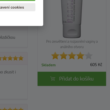
avení cookies
vězdičkou
Pro zesvětlení a rozjasnění vaginy a
análního otvoru
605
Kč
Skladem
o zkusit i
Přidat do košíku