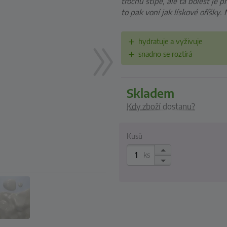
trochu štípe, ale ta bolest je 
to pak voní jak lískové oříšky.
hydratuje a vyživuje
snadno se roztírá
skladem
Kdy zboží dostanu?
Kusů
ks