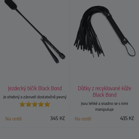
Jezdecký bičík Black Bond
Důtky z recyklované kůže
Black Bond
Je ohebný a zároveň dostatečně pevný
Jsou lehké a snadno se s nimi
manipuluje
345
Kč
435
Kč
Na cestě
Na cestě