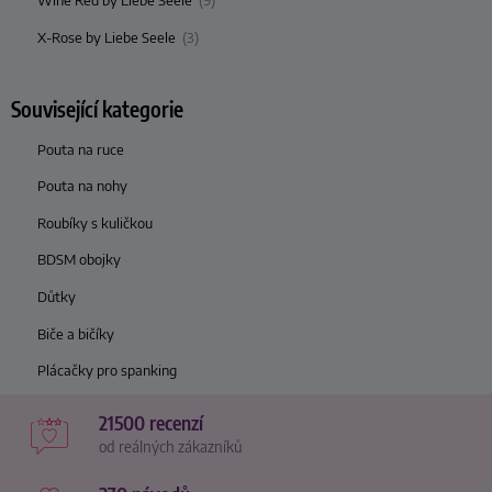
Wine Red by Liebe Seele
(9)
X-Rose by Liebe Seele
(3)
Související kategorie
Pouta na ruce
Pouta na nohy
Roubíky s kuličkou
BDSM obojky
Důtky
Biče a bičíky
Plácačky pro spanking
21500 recenzí
od reálných zákazníků