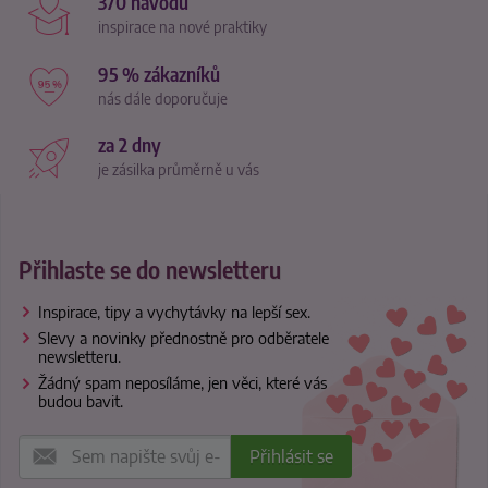
370 návodů
inspirace na nové praktiky
95 % zákazníků
nás dále doporučuje
za 2 dny
je zásilka průměrně u vás
Přihlaste se do newsletteru
Inspirace, tipy a vychytávky na lepší sex.
Slevy a novinky přednostně pro odběratele
newsletteru.
Žádný spam neposíláme, jen věci, které vás
budou bavit.