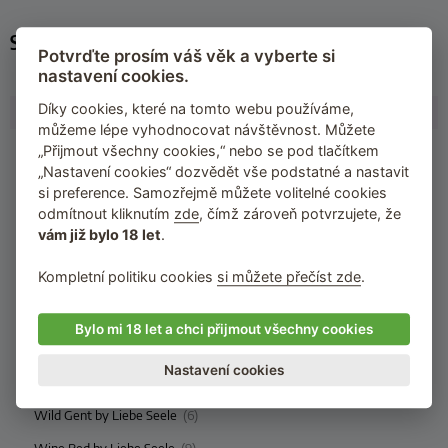
Související
Potvrďte prosím váš věk a vyberte si
nastavení cookies.
Black Level
(24)
Díky cookies, které na tomto webu používáme,
Black Bond by Liebe Seele
(8)
můžeme lépe vyhodnocovat návštěvnost. Můžete
Black Edition Back Door by Lola Games
(6)
„Přijmout všechny cookies,“ nebo se pod tlačítkem
„Nastavení cookies“ dozvědět vše podstatné a nastavit
Black Velvets by You2Toys
(8)
si preference. Samozřejmě můžete volitelné cookies
Liebe Seele
(67)
odmítnout kliknutím
zde
, čímž zároveň potvrzujete, že
vám již bylo 18 let
.
Dark Secret by Liebe Seele
(2)
Kompletní politiku cookies
si můžete přečíst zde
.
Kinbaku Ukiyoe by Liebe Seele
(10)
Samurai by Liebe Seele
(10)
Bylo mi 18 let a chci přijmout všechny cookies
Temptation by Liebe Seele
(1)
Nastavení cookies
The Equestrian by Liebe Seele
(7)
Wild Gent by Liebe Seele
(6)