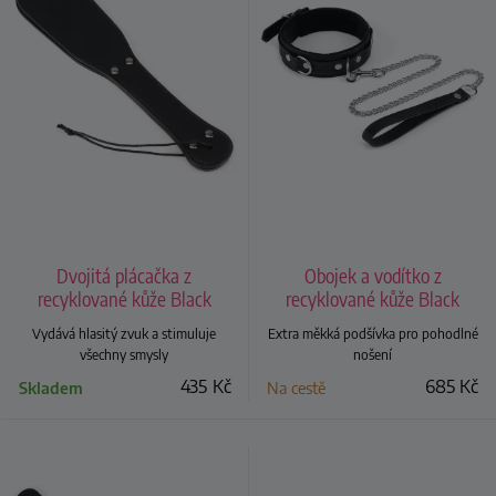
Dvojitá plácačka z
Obojek a vodítko z
recyklované kůže Black
recyklované kůže Black
Bond
Bond
Vydává hlasitý zvuk a stimuluje
Extra měkká podšívka pro pohodlné
všechny smysly
nošení
435
Kč
685
Kč
Skladem
Na cestě