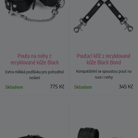
Pouta na nohy z
Poutací kříž z recyklované
recyklované kůže Black
kůže Black Bond
Bond
Kompatibilní se spoustou pout na
Extra měkká podšívka pro pohodlné
ruce i nohy
nošení
775
Kč
345
Kč
Skladem
Skladem