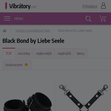
Přihlášení
MENU
Výrobci a produktové řady
Black Bond by Liebe Seele
Vyhledávání
Black Bond by Liebe Seele
TOP
novinky
nejlevnější
nejdražší
slevy
hodnocené