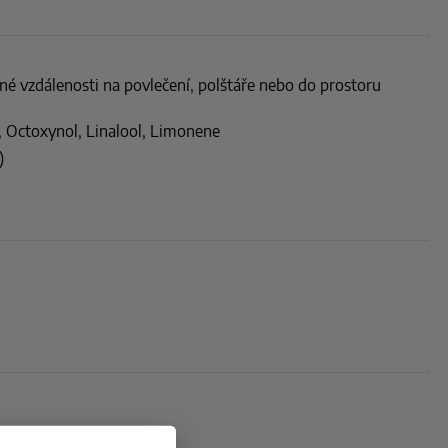
čné vzdálenosti na povlečení, polštáře nebo do prostoru
, Octoxynol, Linalool, Limonene
)