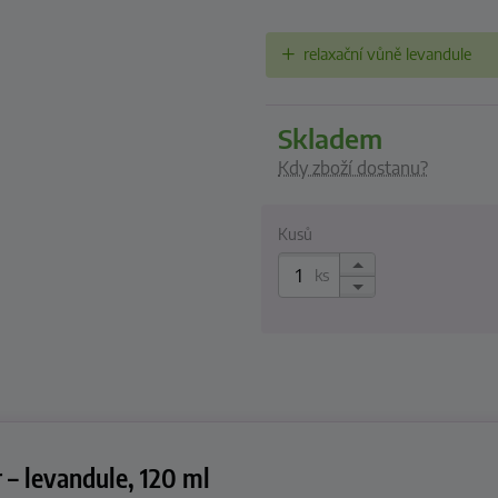
relaxační vůně levandule
skladem
Kdy zboží dostanu?
Kusů
ks
– levandule, 120 ml