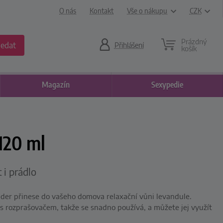
O nás
Kontakt
Vše o nákupu
CZK
Prázdný
ledat
Přihlášení
košík
Magazín
Sexypedie
120 ml
i prádlo
der přinese do vašeho domova relaxační vůni levandule.
 s rozprašovačem, takže se snadno používá, a můžete jej využít