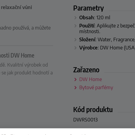
Parametry
a
relaxační
vůni
Obsah
: 120 ml
Použití
: Aplikujte z bezpe
snadno používá, a můžete
místnosti.
Složení
: Water, Fragrance
Výrobce
: DW Home (USA
čnosti DW Home
ě. Kvalitní výrobek od
Zařazeno
e jak produkt hodnotí a
DW Home
Bytové parfémy
Kód produktu
DWRS0013