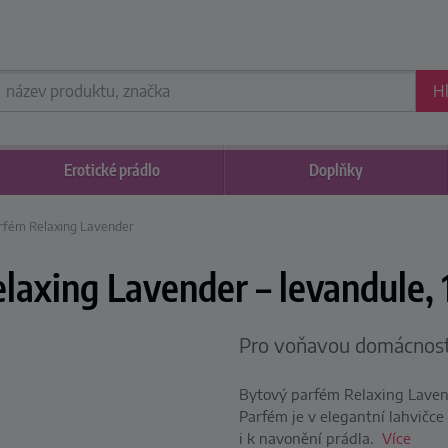
H
Erotické
prádlo
Doplňky
rfém Relaxing Lavender
xing Lavender – levandule, 
Pro voňavou domácnost 
Bytový parfém Relaxing Laven
Parfém je v elegantní lahvičce
i k navonění prádla.
Více