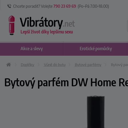
Chcete poradit? Volejte
790 23 69 69
(Po–Pá 7
.00
–18
.00
)
Lepší život díky lepšímu sexu
Akce
a slevy
Erotické
pomůcky
Doplňky
Vůně do bytu
Bytové parfémy
Bytový pa
Bytový parfém DW Home Rela