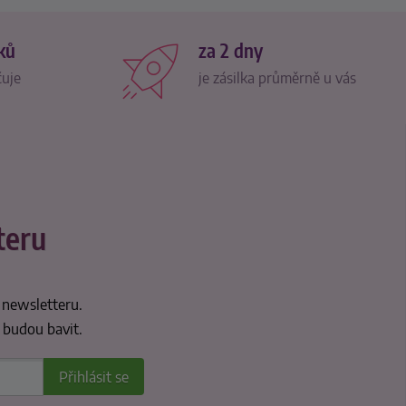
ků
za 2 dny
čuje
je zásilka průměrně u vás
teru
 newsletteru.
 budou bavit.