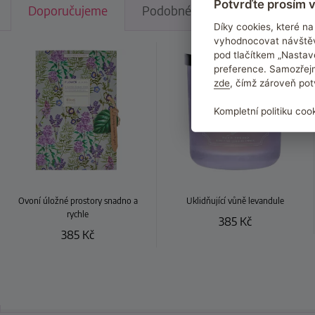
Potvrďte prosím v
Doporučujeme
Podobné produkty
Zákazn
Díky cookies, které 
vyhodnocovat návštěv
pod tlačítkem „Nastav
preference. Samozřejm
zde
, čímž zároveň pot
Kompletní politiku coo
Ovoní úložné prostory snadno a
Uklidňující vůně levandule
rychle
385
Kč
385
Kč