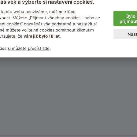
áš věk a vyberte si nastavení cookies.
íci kupují v kombinaci
na tomto webu používáme, můžeme lépe
Bylo 
nost. Můžete „Přijmout všechny cookies,“ nebo se
přijmou
ení cookies“ dozvědět vše podstatné a nastavit si
ě můžete volitelné cookies odmítnout kliknutím
Nast
vrzujete, že
vám již bylo 18 let
.
kies
si můžete přečíst zde
.