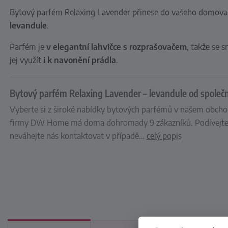
Bytový parfém Relaxing Lavender přinese do vašeho domov
levandule
.
Parfém je
v elegantní lahvičce s rozprašovačem
, takže se 
jej využít
i k navonění prádla
.
Bytový parfém Relaxing Lavender – levandule od spole
Vyberte si z široké nabídky bytových parfémů v našem obchod
firmy DW Home má doma dohromady 9 zákazníků. Podívejte s
neváhejte nás kontaktovat v případě
…
celý popis