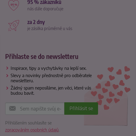
95 % zákazníků
nás dále doporučuje
za 2 dny
je zásilka průměrně u vás
Přihlaste se do newsletteru
Inspirace, tipy a vychytávky na lepší sex.
Slevy a novinky přednostně pro odběratele
newsletteru.
Žádný spam neposíláme, jen věci, které vás
budou bavit.
Přihlášením souhlasíte se
zpracováním osobních údajů
.