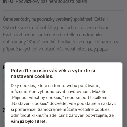
INFO
: Podvazkový pás není součástí balení.
Černé punčochy na podvazky vyrobený společností Cottelli
Vyberte si z široké nabídky punčoch na našem eshopu.
Kvalitní zboží od společnosti Cottelli u nás koupilo
dohromady 1314 zákazníků. Podívejte se na jejich názor a v
případě jakýchkoliv dotazů nás neváhejte
…
celý popis
Parametry
Potvrďte prosím váš věk a vyberte si
Velikost
:
2 (S), 3 (M), 4 (L), 5 (XL)
nastavení cookies.
Barva
:
černá
Díky cookies, které na tomto webu používáme,
Materiál
:
95 % polyamid, 5 % elastan
můžeme lépe vyhodnocovat návštěvnost. Můžete
Výrobce
:
Cottelli (Německo)
„Přijmout všechny cookies,“ nebo se pod tlačítkem
„Nastavení cookies“ dozvědět vše podstatné a nastavit
Zařazeno
si preference. Samozřejmě můžete volitelné cookies
odmítnout kliknutím
zde
, čímž zároveň potvrzujete, že
Cottelli
vám již bylo 18 let
.
Dámské punčochy