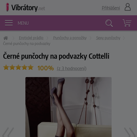
Přihlášení
MENU
Erotické prádlo
Punčochy a ponožky
Sexy punčochy
Vyhledávání
Černé punčochy na podvazky
Černé punčochy na podvazky Cottelli
100%
(z
3
hodnocení)