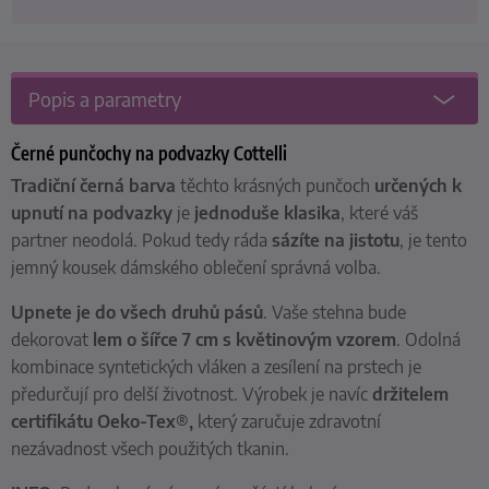
Popis a parametry
Černé punčochy na podvazky Cottelli
Tradiční černá barva
těchto krásných punčoch
určených k
upnutí na podvazky
je
jednoduše klasika
, které váš
partner neodolá. Pokud tedy ráda
sázíte na jistotu
, je tento
jemný kousek dámského oblečení správná volba.
Upnete je do všech druhů pásů
. Vaše stehna bude
dekorovat
lem o šířce 7 cm s květinovým vzorem
. Odolná
kombinace syntetických vláken a zesílení na prstech je
předurčují pro delší životnost. Výrobek je navíc
držitelem
certifikátu Oeko-Tex®,
který zaručuje zdravotní
nezávadnost všech použitých tkanin.