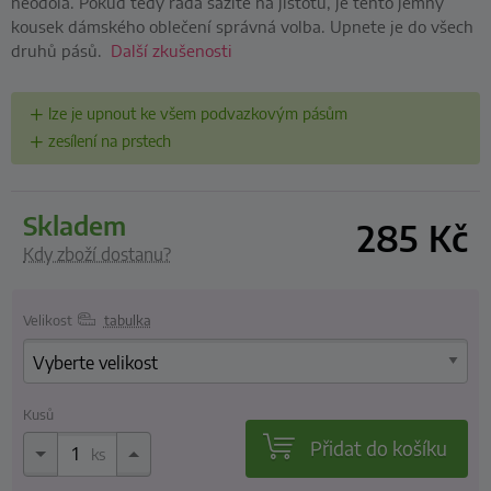
neodolá. Pokud tedy ráda sázíte na jistotu, je tento jemný
kousek dámského oblečení správná volba. Upnete je do všech
druhů pásů.
Další zkušenosti
lze je upnout ke všem podvazkovým pásům
zesílení na prstech
skladem
285
Kč
Kdy zboží dostanu?
Velikost
tabulka
Kusů
Přidat do košíku
ks