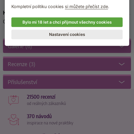
Kompletní politiku cookies
si můžete přečíst zde
.
Kód produktu
02319080000
Bylo mi 18 let a chci přijmout všechny cookies
Nastavení cookies
Galerie
(6)
Recenze
(3)
Příslušenství
21500 recenzí
od reálných zákazníků
370 návodů
inspirace na nové praktiky