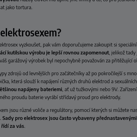
t jako tortura.
s elektrosexem?
ektrosex vyzkoušet, pak vám doporučujeme zakoupit si speciáln
cí kutilskou výrobu je lepší rovnou zapomenout
, jelikož tady
váš garážový výrobek byl nepochybně považován za přitěžující o
ypy zdrojů od levnějších pro začátečníky až po pokročilejší s m
bička, která slouží k napájení různých druhů elektrod a sexuálníc
většinou napájeny bateriemi
, ať už tužkovými nebo 9V. Zařízen
ného proudu baterie vyrábí střídavý proud pro elektrody.
kem jsou různé voliče a regulátory, pomocí kterých si můžete na
e.
Sady pro elektrosex jsou často vybaveny přednastavenými
řídí za vás
.