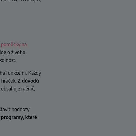
í
pomůcky na
 jde o život a
kolnost.
noha funkcemi. Každý
h hraček.
Z důvodů
í obsahuje měnič,
stavit hodnoty
 programy, které