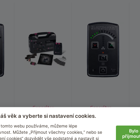
Generátor
Generátor
 a
elektrického proudu
elektrického proudu
e
áš věk a vyberte si nastavení cookies.
ck
Pure Vibes
Flick
 večer
Snadné nastavení intenzity,
Celkem 24 intenzit a 7
N
na tomto webu používáme, můžeme lépe
frekvence a délky impulzů
elektrostimulačních
Bylo 
nost. Můžete „Přijmout všechny cookies,“ nebo se
přijmou
programů
ení cookies“ dozvědět vše podstatné a nastavit si