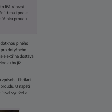
 liší. V praxi
ění třeba i podle
te účinku proudu
av dotknou plného
e pro dotyčného
e elektřina dostává
kroku by již
 způsobit fibrilaci
o proudu. U napětí
í sval vydržet a