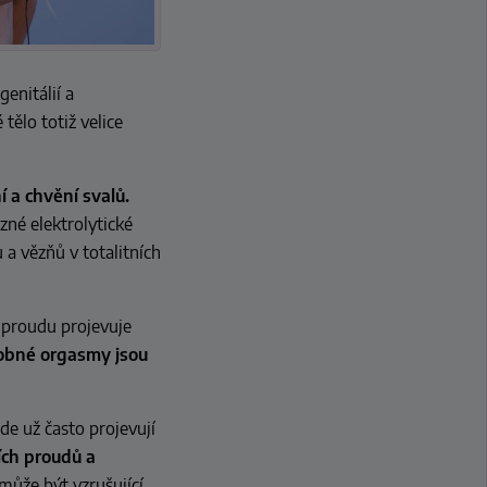
enitálií a
ělo totiž velice
í a chvění svalů.
zné elektrolytické
 a vězňů v totalitních
ě proudu projevuje
obné orgasmy jsou
de už často projevují
ích proudů a
může být vzrušující,