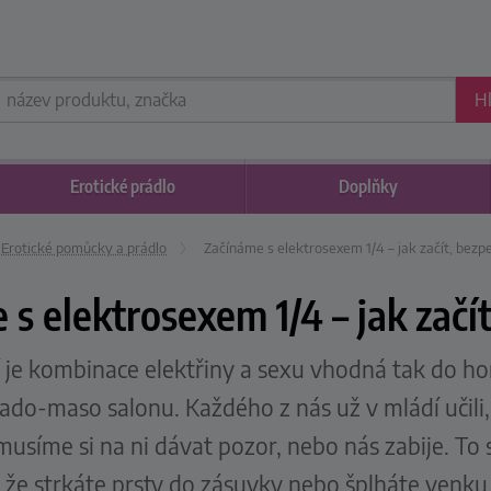
H
Erotické
prádlo
Doplňky
Erotické pomůcky a prádlo
Začínáme s elektrosexem 1/4 – jak začít, bezp
s elektrosexem 1/4 – jak začí
dí je kombinace elektřiny a sexu vhodná tak do h
ado-maso salonu. Každého z nás už v mládí učili, 
usíme si na ni dávat pozor, nebo nás zabije. T
ě, že strkáte prsty do zásuvky nebo šplháte venku