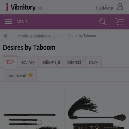
Přihlášení
MENU
Výrobci a produktové řady
Desires by Taboom
Vyhledávání
Desires by Taboom
TOP
novinky
nejlevnější
nejdražší
slevy
hodnocené