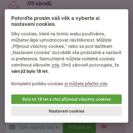
370 návodů
inspirace na nové praktiky
Potvrďte prosím váš věk a vyberte si
95 % zákazníků
nastavení cookies.
nás dále doporučuje
Díky cookies, které na tomto webu používáme,
můžeme lépe vyhodnocovat návštěvnost. Můžete
za 2 dny
„Přijmout všechny cookies,“ nebo se pod tlačítkem
je zásilka průměrně u vás
„Nastavení cookies“ dozvědět vše podstatné a nastavit
si preference. Samozřejmě můžete volitelné cookies
odmítnout kliknutím
zde
, čímž zároveň potvrzujete, že
vám již bylo 18 let
.
Přihlaste se do newsletteru
Kompletní politiku cookies
si můžete přečíst zde
.
Inspirace, tipy a vychytávky na lepší sex.
Slevy a novinky přednostně pro odběratele
Bylo mi 18 let a chci přijmout všechny cookies
newsletteru.
Žádný spam neposíláme, jen věci, které vás
Nastavení cookies
budou bavit.