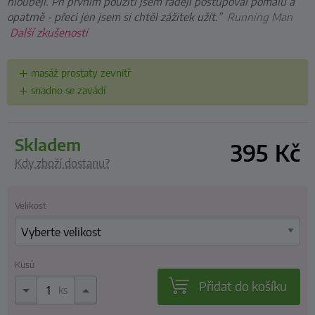
hlouběji. Při prvním použití jsem raději postupoval pomalu a
opatrně - přeci jen jsem si chtěl zážitek užít.”
Running Man
Další zkušenosti
masáž prostaty zevnitř
snadno se zavádí
skladem
395
Kč
Kdy zboží dostanu?
Velikost
Kusů
Přidat do košíku
ks