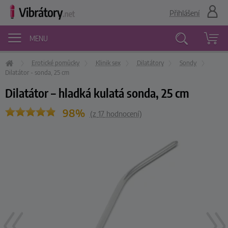
Přihlášení
MENU
Erotické pomůcky
Klinik sex
Dilatátory
Sondy
Vyhledávání
Dilatátor - sonda, 25 cm
Dilatátor – hladká kulatá sonda, 25 cm
98%
(z
17
hodnocení)