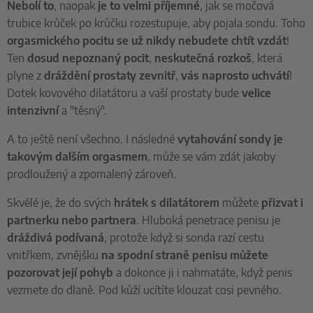
Nebolí to
, naopak
je to velmi příjemné
, jak se močová
trubice krůček po krůčku rozestupuje, aby pojala sondu. Toho
orgasmického pocitu se už nikdy nebudete chtít vzdát
!
Ten
dosud nepoznaný pocit
,
neskutečná rozkoš
, která
plyne z
dráždění prostaty zevnitř
,
vás naprosto uchvátí
!
Dotek kovového dilatátoru a vaší prostaty bude
velice
intenzivní
a "těsný".
A to ještě není všechno. I následné
vytahování sondy je
takovým dalším orgasmem
, může se vám zdát jakoby
prodloužený a zpomalený zároveň.
Skvělé je, že do svých
hrátek s dilatátorem
můžete
přizvat i
partnerku nebo partnera
. Hluboká penetrace penisu je
dráždivá podívaná
, protože když si sonda razí cestu
vnitřkem, zvnějšku
na spodní straně penisu můžete
pozorovat její pohyb
a dokonce ji i nahmatáte, když penis
vezmete do dlaně. Pod kůží ucítíte klouzat cosi pevného.