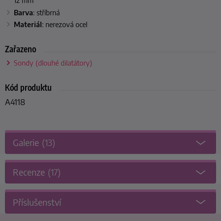
12 mm
Barva
: stříbrná
Materiál
: nerezová ocel
Zařazeno
Sondy (dlouhé dilatátory)
Kód produktu
A4118
Galerie
(13)
Recenze
(17)
Příslušenství