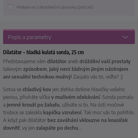
Přidejte mi 2 dezinfekční ubrousky (2x10
Kč
)
Popis a parametry
Dilatátor – hladká kulatá sonda, 25 cm
Představujeme vám
dilatátor
aneb
dráždění vaší prostaty
takovým
způsobem
,
jaký není žádným jiným nástrojem
ani sexuální technikou možný
! Zaujalo vás to, viďte? :)
Sotva se
chladivý kov
jen zlehka dotkne hlavičky vašeho
penisu, přivíráte víčka
v mučivém očekávání
. Sonda pomalu
a
jemně krouží po žaludu
, užíváte si to. Na ústí močové
trubice se zaleskla
kapička vzrušení
. Tak moc vás to pohltilo.
A když pak dilatátor
bez zaváhání vklouzne na kousíček
dovnitř
, vy jen
zalapáte po dechu
...