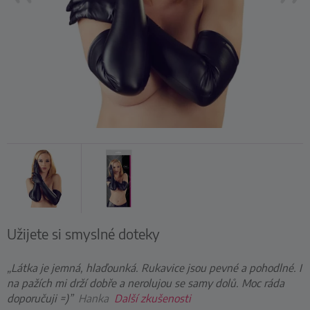
Užijete si smyslné doteky
„Látka je jemná, hlaďounká. Rukavice jsou pevné a pohodlné. I
na pažích mi drží dobře a nerolujou se samy dolů. Moc ráda
doporučuji =)”
Hanka
Další zkušenosti