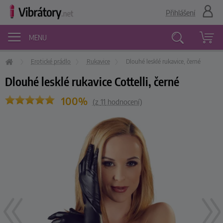
Přihlášení
MENU
Erotické prádlo
Rukavice
Dlouhé lesklé rukavice, černé
Vyhledávání
Dlouhé lesklé rukavice Cottelli, černé
100%
(z
11
hodnocení)