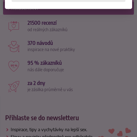
Příslušenství
21500 recenzí
od reálných zákazníků
370 návodů
inspirace na nové praktiky
95 % zákazníků
nás dále doporučuje
za 2 dny
je zásilka průměrně u vás
Přihlaste se do newsletteru
Inspirace, tipy a vychytávky na lepší sex.
Slevy a novinky přednostně pro odběratele