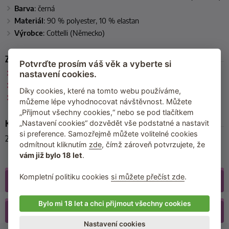
Barva
: černá
Materiál
: 90 % polyester, 10 % elastan
Výrobce
: Cottelli
(Německo)
Zařazeno
Potvrďte prosím váš věk a vyberte si
Cottelli
nastavení cookies.
Erotické rukavice a návleky
Díky cookies, které na tomto webu používáme,
Poslední kousky skladem
můžeme lépe vyhodnocovat návštěvnost. Můžete
„Přijmout všechny cookies,“ nebo se pod tlačítkem
Kód produktu
„Nastavení cookies“ dozvědět vše podstatné a nastavit
si preference. Samozřejmě můžete volitelné cookies
24607771101
odmítnout kliknutím
zde
, čímž zároveň potvrzujete, že
vám již bylo 18 let
.
Kompletní politiku cookies
si můžete přečíst zde
.
Galerie
(3)
Bylo mi 18 let a chci přijmout všechny cookies
Recenze
(11)
Nastavení cookies