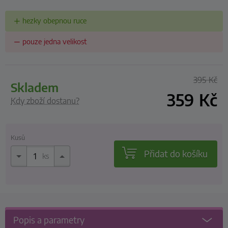
hezky obepnou ruce
pouze jedna velikost
395
Kč
skladem
359
Kč
Kdy zboží dostanu?
Kusů
Přidat do košíku
ks
Popis a parametry