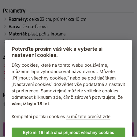
Parametry
Rozměry
:
délka 22 cm, průměr cca 10 cm
Barva
: černo-fialová
Materiál
:
plast, peří z krocana
Výrobce
:
TOYJOY (Nizozemsko)
Potvrďte prosím váš věk a vyberte si
nastavení cookies.
Zařazeno
TOYJOY
Díky cookies, které na tomto webu používáme,
můžeme lépe vyhodnocovat návštěvnost. Můžete
Péřová šimrátka
„Přijmout všechny cookies,“ nebo se pod tlačítkem
Pomůcky pro něžné BDSM
„Nastavení cookies“ dozvědět vše podstatné a nastavit
si preference. Samozřejmě můžete volitelné cookies
Kód produktu
odmítnout kliknutím
zde
, čímž zároveň potvrzujete, že
vám již bylo 18 let
.
10305-PURPLE
Kompletní politiku cookies
si můžete přečíst zde
.
Galerie
(2)
Bylo mi 18 let a chci přijmout všechny cookies