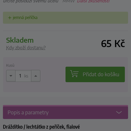
určitě poslouží svému účelu”
MMW
Další zkušenosti
jemná peříčka
skladem
65
Kč
Kdy zboží dostanu?
Kusů
Přidat do košíku
ks
Popis a parametry
Dráždítko / lechtátko z peříček, fialové