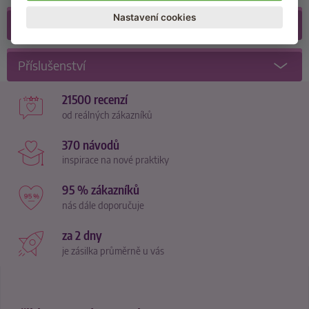
Nastavení cookies
Recenze
(22)
Příslušenství
21500 recenzí
od reálných zákazníků
370 návodů
inspirace na nové praktiky
95 % zákazníků
nás dále doporučuje
za 2 dny
je zásilka průměrně u vás