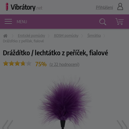
Přihlášení
MENU
Erotické pomůcky
BDSM pomůcky
Šimrátka
Vyhledávání
Dráždítko z peříček, fialové
Dráždítko / lechtátko z peříček, fialové
75%
(z
22
hodnocení)