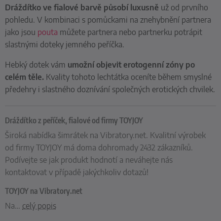
Dráždítko ve fialové barvě
působí luxusně
už od prvního
pohledu. V kombinaci s pomůckami na znehybnění partnera
jako jsou
pouta
můžete partnera nebo partnerku potrápit
slastnými doteky jemného peříčka.
Hebký dotek vám
umožní objevit erotogenní zóny po
celém těle.
Kvality tohoto lechtátka oceníte během smyslné
předehry i slastného doznívání společných erotických chvilek.
Dráždítko z peříček, fialové od firmy TOYJOY
Široká nabídka šimrátek na Vibratory.net. Kvalitní výrobek
od firmy TOYJOY má doma dohromady 2432 zákazníků.
Podívejte se jak produkt hodnotí a neváhejte nás
kontaktovat v případě jakýchkoliv dotazů!
TOYJOY na Vibratory.net
Na
…
celý popis