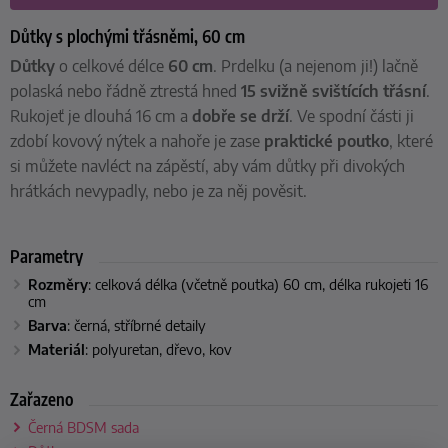
Důtky s plochými třásněmi, 60 cm
Důtky
o celkové délce
60 cm
. Prdelku (a nejenom ji!) lačně
polaská nebo řádně ztrestá hned
15 svižně svištících třásní
.
Rukojeť je dlouhá 16 cm a
dobře se drží
. Ve spodní části ji
zdobí kovový nýtek a nahoře je zase
praktické poutko
, které
si můžete navléct na zápěstí, aby vám důtky při divokých
hrátkách nevypadly, nebo je za něj pověsit.
Parametry
Rozměry
: celková délka (včetně poutka) 60 cm, délka rukojeti 16
cm
Barva
: černá, stříbrné detaily
Materiál
: polyuretan, dřevo, kov
Zařazeno
Černá BDSM sada