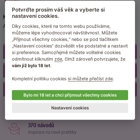
Důtky
Potvrďte prosím váš věk a vyberte si
nastavení cookies.
Kód produktu
A5872
Díky cookies, které na tomto webu používáme,
můžeme lépe vyhodnocovat návštěvnost. Můžete
„Přijmout všechny cookies,“ nebo se pod tlačítkem
„Nastavení cookies“ dozvědět vše podstatné a nastavit
Galerie
(6)
si preference. Samozřejmě můžete volitelné cookies
odmítnout kliknutím
zde
, čímž zároveň potvrzujete, že
vám již bylo 18 let
.
Recenze
(25)
Kompletní politiku cookies
si můžete přečíst zde
.
Příslušenství
Bylo mi 18 let a chci přijmout všechny cookies
21500 recenzí
Nastavení cookies
od reálných zákazníků
370 návodů
inspirace na nové praktiky