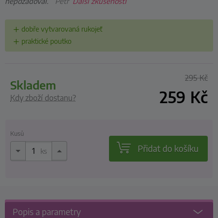
nepožadoval.”
Petr
Další zkušenosti
dobře vytvarovaná rukojeť
praktické poutko
295
Kč
skladem
259
Kč
Kdy zboží dostanu?
Kusů
Přidat do košíku
ks
Popis a parametry