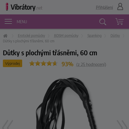
Přihlášení
MENU
Erotické pomůcky
BDSM pomůcky
Spanking
Důtky
Vyhledávání
Důtky s plochými třásněmi, 60 cm
Důtky s plochými třásněmi, 60 cm
93%
Výprodej
(z
25
hodnocení)