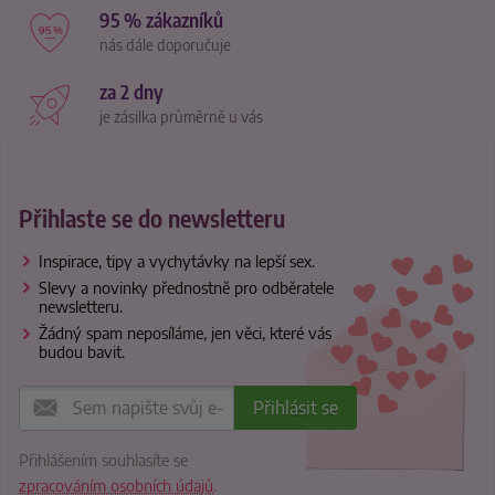
95 % zákazníků
nás dále doporučuje
za 2 dny
je zásilka průměrně u vás
Přihlaste se do newsletteru
Inspirace, tipy a vychytávky na lepší sex.
Slevy a novinky přednostně pro odběratele
newsletteru.
Žádný spam neposíláme, jen věci, které vás
budou bavit.
Přihlášením souhlasíte se
zpracováním osobních údajů
.