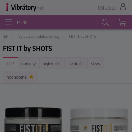
Přihlášení
MENU
Výrobci a produktové řady
FIST IT by SHOTS
Vyhledávání
FIST IT by SHOTS
TOP
novinky
nejlevnější
nejdražší
slevy
hodnocené