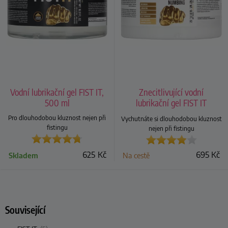
Vodní lubrikační gel FIST IT,
Znecitlivující vodní
500 ml
lubrikační gel FIST IT
Numbing, 500 ml
Pro dlouhodobou kluznost nejen při
Vychutnáte si dlouhodobou kluznost
fistingu
nejen při fistingu
625
Kč
695
Kč
Skladem
Na cestě
Související