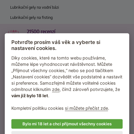
Lubrikační gely na vodní bázi
Lubrikační gely na fisting
21500 recenzí
od reálných zákazníků
Potvrďte prosím váš věk a vyberte si
nastavení cookies.
370 návodů
inspirace na nové praktiky
Díky cookies, které na tomto webu používáme,
můžeme lépe vyhodnocovat návštěvnost. Můžete
95 % zákazníků
„Přijmout všechny cookies,“ nebo se pod tlačítkem
„Nastavení cookies“ dozvědět vše podstatné a nastavit
nás dále doporučuje
si preference. Samozřejmě můžete volitelné cookies
odmítnout kliknutím
zde
, čímž zároveň potvrzujete, že
za 2 dny
vám již bylo 18 let
.
je zásilka průměrně u vás
Kompletní politiku cookies
si můžete přečíst zde
.
Přihlaste se do newsletteru
Bylo mi 18 let a chci přijmout všechny cookies