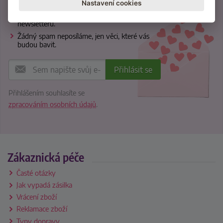
Inspirace, tipy a vychytávky na lepší sex.
Nastavení cookies
Slevy a novinky přednostně pro odběratele
newsletteru.
Žádný spam neposíláme, jen věci, které vás
budou bavit.
Přihlášením souhlasíte se
zpracováním osobních údajů
.
Zákaznická péče
Časté otázky
Jak vypadá zásilka
Vrácení zboží
Reklamace zboží
Typy dopravy