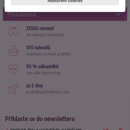
Nastavení cookies
Příslušenství
21500 recenzí
od reálných zákazníků
370 návodů
inspirace na nové praktiky
95 % zákazníků
nás dále doporučuje
za 2 dny
je zásilka průměrně u vás
Přihlaste se do newsletteru
Inspirace, tipy a vychytávky na lepší sex.