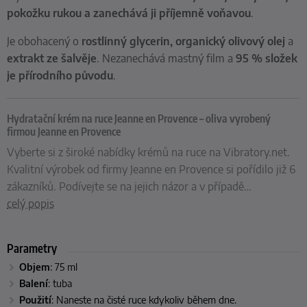
pokožku rukou a zanechává ji příjemně voňavou
.
Je obohacený o
rostlinný glycerin, organický olivový olej
a
e
xtrakt ze šalvěje
. Nezanechává mastný film a
95 % složek
je přírodního původu
.
Hydratační krém na ruce Jeanne en Provence – oliva vyrobený
firmou Jeanne en Provence
Vyberte si z široké nabídky krémů na ruce na Vibratory.net.
Kvalitní výrobek od firmy Jeanne en Provence si pořídilo již 6
zákazníků. Podívejte se na jejich názor a v případě
…
celý popis
Parametry
Objem
: 75 ml
Balení
: tuba
Použití
: Naneste na čisté ruce kdykoliv během dne.