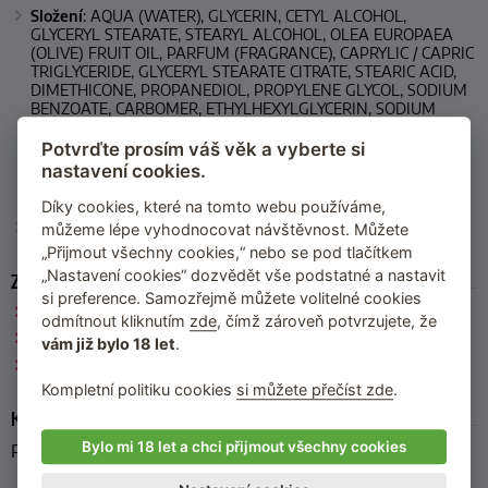
Složení
: AQUA (WATER), GLYCERIN, CETYL ALCOHOL,
GLYCERYL STEARATE, STEARYL ALCOHOL, OLEA EUROPAEA
(OLIVE) FRUIT OIL, PARFUM (FRAGRANCE), CAPRYLIC / CAPRIC
TRIGLYCERIDE, GLYCERYL STEARATE CITRATE, STEARIC ACID,
DIMETHICONE, PROPANEDIOL, PROPYLENE GLYCOL, SODIUM
BENZOATE, CARBOMER, ETHYLHEXYLGLYCERIN, SODIUM
HYDROXIDE, SODIUM PHYTATE, PALMITIC ACID, SALVIA
SCLAREA (CLARY) EXTRACT, OLEA EUROPAEA (OLIVE) BUD
Potvrďte prosím váš věk a vyberte si
EXTRACT, POTASSIUM SORBATE, BENZYL BENZOATE, BENZYL
nastavení cookies.
SALICYLATE, LINALOOL, CITRAL, LIMONENE, GERANIOL,
CITRONELLOL
Díky cookies, které na tomto webu používáme,
Výrobce
: Jeanne en Provence (Francie)
můžeme lépe vyhodnocovat návštěvnost. Můžete
„Přijmout všechny cookies,“ nebo se pod tlačítkem
„Nastavení cookies“ dozvědět vše podstatné a nastavit
Zařazeno
si preference. Samozřejmě můžete volitelné cookies
Jeanne en Provence
odmítnout kliknutím
zde
, čímž zároveň potvrzujete, že
Krémy na ruce
vám již bylo 18 let
.
Kosmetika bez parabenů
Kompletní politiku cookies
si můžete přečíst zde
.
Kód produktu
Bylo mi 18 let a chci přijmout všechny cookies
PF03947