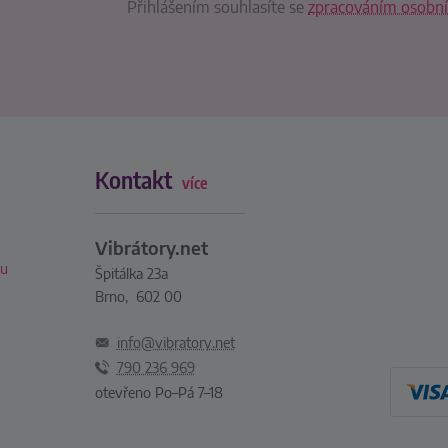
Přihlášením souhlasíte se
zpracováním osobní
Kontakt
více
Vibrátory.net
xu
Špitálka 23a
Brno, 602 00
info@vibratory.net
790 236 969
otevřeno Po–Pá 7–18