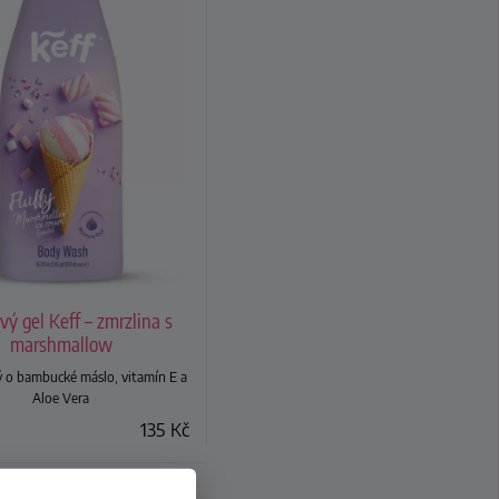
vý gel Keff – zmrzlina s
marshmallow
o bambucké máslo, vitamín E a
Aloe Vera
135
Kč