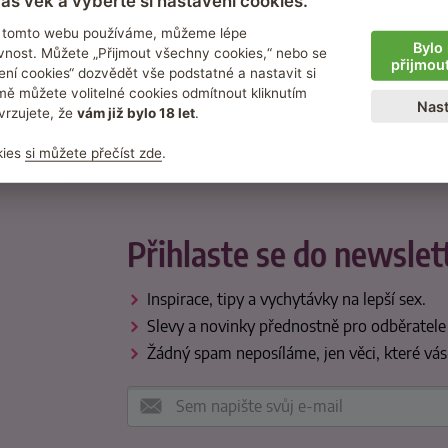
áš věk a vyberte si nastavení cookies.
na tomto webu používáme, můžeme lépe
370 návodů
95 % zákazní
Bylo 
nost. Můžete „Přijmout všechny cookies,“ nebo se
přijmou
ení cookies“ dozvědět vše podstatné a nastavit si
inspirace na nové praktiky
nás dále doporu
ě můžete volitelné cookies odmítnout kliknutím
Nast
vrzujete, že
vám již bylo 18 let
.
kies
si můžete přečíst zde
.
Přihlaste se do newslet
Inspirace, tipy a vychytávky na lepší sex.
Slevy a novinky přednostně pro odběratele
Žádný spam neposíláme, jen věci, které vás