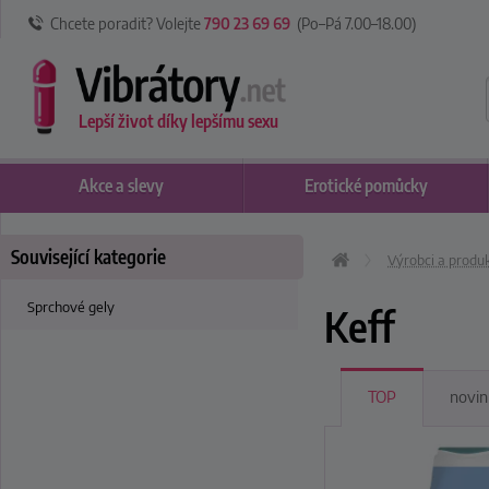
Chcete poradit? Volejte
790 23 69 69
(Po–Pá 7
.00
–18
.00
)
Lepší život díky lepšímu sexu
Akce
a slevy
Erotické
pomůcky
Související kategorie
Výrobci a produ
Sprchové gely
Keff
TOP
novin