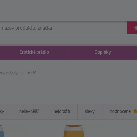
H
Erotické
prádlo
Doplňky
ktové řady
Keff
ky
nejlevnější
nejdražší
slevy
hodnocené