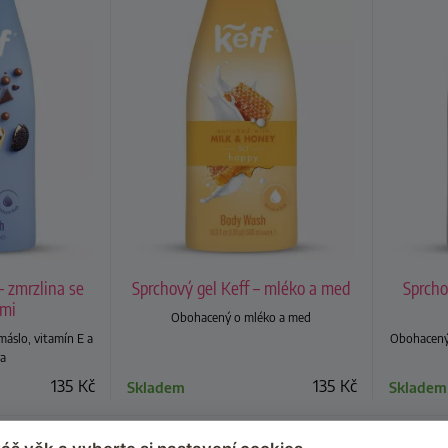
– zmrzlina se
Sprchový gel Keff – mléko a med
Sprcho
ami
Obohacený o mléko a med
áslo, vitamín E a
Obohacený 
a
135
Kč
135
Kč
Skladem
Skladem