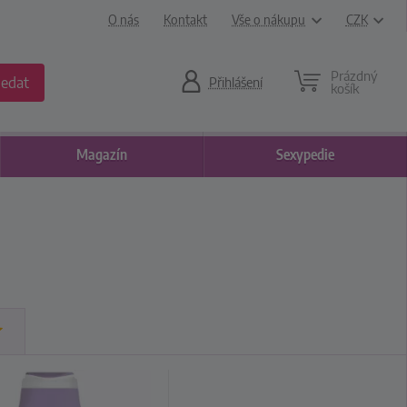
O nás
Kontakt
Vše o nákupu
CZK
Prázdný
ledat
Přihlášení
košík
Magazín
Sexypedie