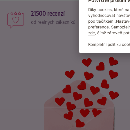
Potvrďte prosím v
Díky cookies, které 
21500 recenzí
vyhodnocovat návštěv
pod tlačítkem „Nastav
od reálných zákazníků
preference. Samozřejm
zde
, čímž zároveň pot
Kompletní politiku coo