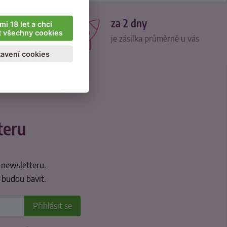
ků
za 2 dny
mi 18 let a chci
t všechny cookies
čuje
je zásilka průměrně u vás
avení cookies
teru
 newsletteru.
 budou bavit.