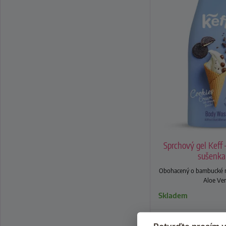
Sprchový gel Keff 
sušenk
Obohacený o bambucké m
Aloe Ver
Skladem