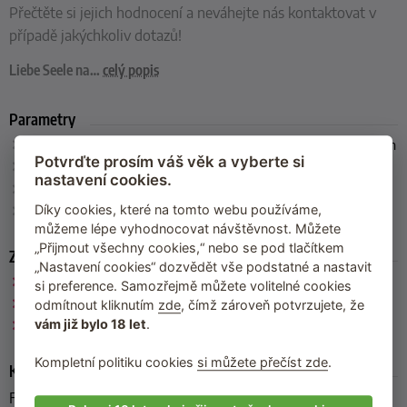
Přečtěte si jejich hodnocení a neváhejte nás kontaktovat v
případě jakýchkoliv dotazů!
Liebe Seele na
…
celý popis
Parametry
Rozměry
: celková délka 81 cm (včetně poutka), délka třásní 43 cm
Potvrďte prosím váš věk a vyberte si
Barva
: červená, černá, růžové zlato
nastavení cookies.
Materiál
:
pravá kůže, kov (neobsahuje nikl)
Výrobce
: Liebe Seele (Japonsko)
Díky cookies, které na tomto webu používáme,
můžeme lépe vyhodnocovat návštěvnost. Můžete
„Přijmout všechny cookies,“ nebo se pod tlačítkem
Zařazeno
„Nastavení cookies“ dozvědět vše podstatné a nastavit
Wine Red by Liebe Seele
si preference. Samozřejmě můžete volitelné cookies
Liebe Seele
odmítnout kliknutím
zde
, čímž zároveň potvrzujete, že
vám již bylo 18 let
.
Důtky
Kompletní politiku cookies
si můžete přečíst zde
.
Kód produktu
FG-80517BG