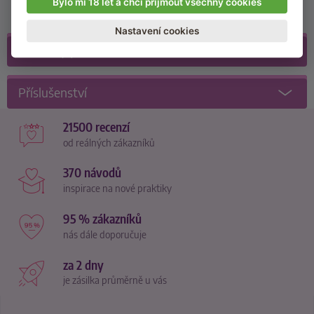
Bylo mi 18 let a chci přijmout všechny cookies
Nastavení cookies
Galerie
(6)
Příslušenství
21500 recenzí
od reálných zákazníků
370 návodů
inspirace na nové praktiky
95 % zákazníků
nás dále doporučuje
za 2 dny
je zásilka průměrně u vás