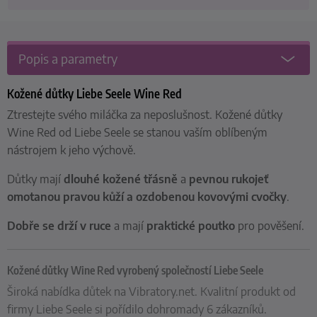
Popis a parametry
Kožené důtky Liebe Seele Wine Red
Ztrestejte svého miláčka za neposlušnost. Kožené důtky
Wine Red od Liebe Seele se stanou vaším oblíbeným
nástrojem k jeho výchově.
Důtky mají
dlouhé kožené třásně
a
pevnou rukojeť
omotanou pravou kůží
a ozdobenou kovovými cvočky
.
Dobře se drží v ruce
a mají
praktické poutko
pro pověšení.
Kožené důtky Wine Red vyrobený společností Liebe Seele
Široká nabídka důtek na Vibratory.net. Kvalitní produkt od
firmy Liebe Seele si pořídilo dohromady 6 zákazníků.