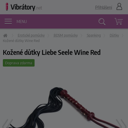
Přihlášení
MENU
Erotické pomůcky
BDSM pomůcky
Spanking
Důtky
Vyhledávání
Kožené důtky Wine Red
Kožené důtky Liebe Seele Wine Red
Doprava zdarma