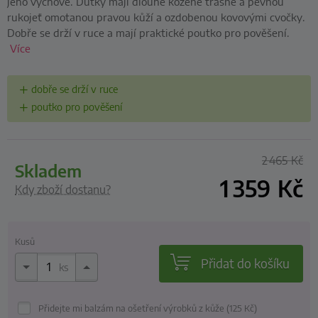
jeho výchově. Důtky mají dlouhé kožené třásně a pevnou
rukojeť omotanou pravou kůží a ozdobenou kovovými cvočky.
Dobře se drží v ruce a mají praktické poutko pro pověšení.
Více
dobře se drží v ruce
poutko pro pověšení
2 465
Kč
skladem
1 359
Kč
Kdy zboží dostanu?
Kusů
Přidat do košíku
ks
Přidejte mi balzám na ošetření výrobků z kůže (125
Kč
)