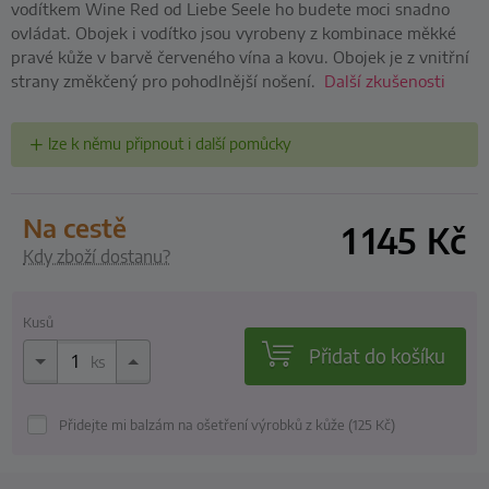
vodítkem Wine Red od Liebe Seele ho budete moci snadno
ovládat. Obojek i vodítko jsou vyrobeny z kombinace měkké
pravé kůže v barvě červeného vína a kovu. Obojek je z vnitřní
strany změkčený pro pohodlnější nošení.
Další zkušenosti
lze k němu připnout i další pomůcky
na cestě
1 145
Kč
Kdy zboží dostanu?
Kusů
Přidat do košíku
ks
Přidejte mi balzám na ošetření výrobků z kůže (125
Kč
)