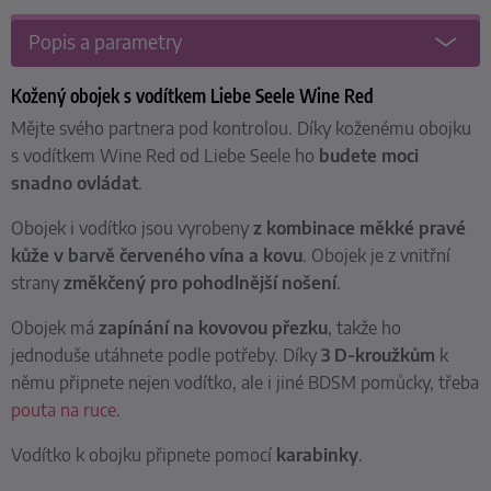
Popis a parametry
Kožený obojek s vodítkem Liebe Seele Wine Red
Mějte svého partnera pod kontrolou. Díky koženému obojku
s vodítkem Wine Red od Liebe Seele ho
budete moci
snadno ovládat
.
Obojek i vodítko jsou vyrobeny
z kombinace měkké pravé
kůže v barvě červeného vína a kovu
. Obojek je z vnitřní
strany
změkčený pro pohodlnější nošení
.
Obojek má
zapínání na kovovou přezku
, takže ho
jednoduše utáhnete podle potřeby. Díky
3 D-kroužkům
k
němu připnete nejen vodítko, ale i jiné BDSM pomůcky, třeba
pouta na ruce
.
Vodítko k obojku připnete pomocí
karabinky
.