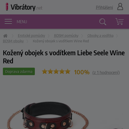
Přihlášení
MENU
Erotické pomůcky
BDSM pomůcky
Obojky a vodítka
Vyhledávání
BDSM obojky
Kožený obojek s vodítkem Wine Red
Kožený obojek s vodítkem Liebe Seele Wine
Red
100%
Doprava zdarma
(z
1
hodnocení)