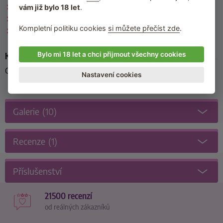
Wine Red by Liebe Seele
vám již bylo 18 let
.
Liebe Seele
Kompletní politiku cookies
si můžete přečíst zde
.
BDSM obojky
Kód produktu
Bylo mi 18 let a chci přijmout všechny cookies
CL-80069BG
Nastavení cookies
Galerie
(10)
Recenze
(1)
Příslušenství
21500 recenzí
od reálných zákazníků