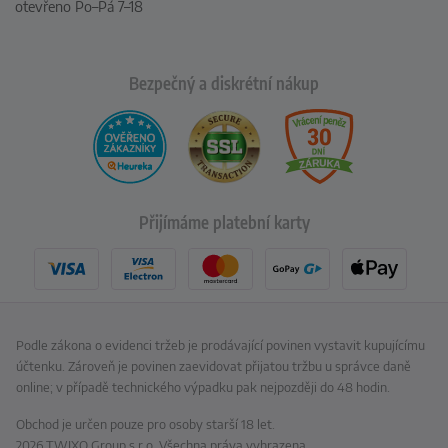
otevřeno Po–Pá 7–18
Bezpečný a diskrétní nákup
Přijímáme platební karty
Podle zákona o evidenci tržeb je prodávající povinen vystavit kupujícímu
účtenku. Zároveň je povinen zaevidovat přijatou tržbu u správce daně
online; v případě technického výpadku pak nejpozději do 48 hodin.
Obchod je určen pouze pro osoby starší 18 let.
2026 TWIXO Group s.r.o. Všechna práva vyhrazena.