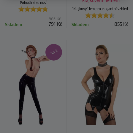
"krajkovým" lemem
Pohodlně se nosí
"Krajkový" lem pro elegantní vzhled
885
Kč
791
Kč
855
Kč
Skladem
Skladem
%
–27