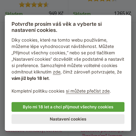
949
Kč
1 265
Kč
Skladem
Skladem
Potvrďte prosím váš věk a vyberte si
nastavení cookies.
Náš TIP
Díky cookies, které na tomto webu používáme,
–94 Kč
můžeme lépe vyhodnocovat návštěvnost. Můžete
„Přijmout všechny cookies,“ nebo se pod tlačítkem
„Nastavení cookies“ dozvědět vše podstatné a nastavit
si preference. Samozřejmě můžete volitelné cookies
odmítnout kliknutím
zde
, čímž zároveň potvrzujete, že
vám již bylo 18 let
.
Kompletní politiku cookies
si můžete přečíst zde
.
Bylo mi 18 let a chci přijmout všechny cookies
Nastavení cookies
Latexové minišaty, červené
Latexové punčochy s