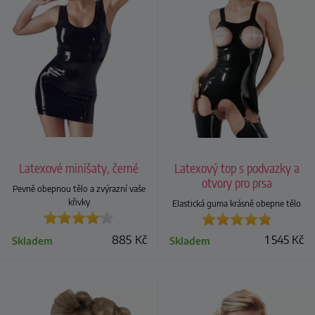
Latexové minišaty, černé
Latexový top s podvazky a
otvory pro prsa
Pevně obepnou tělo a zvýrazní vaše
křivky
Elastická guma krásně obepne tělo
885
Kč
1 545
Kč
Skladem
Skladem