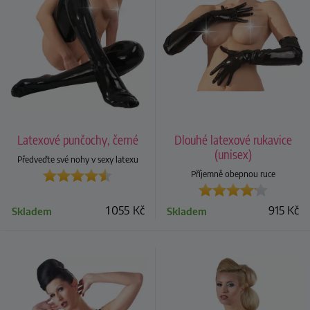
Latexové punčochy, černé
Dlouhé latexové rukavice
(unisex)
Předveďte své nohy v sexy latexu
Příjemně obepnou ruce
1 055
Kč
915
Kč
Skladem
Skladem