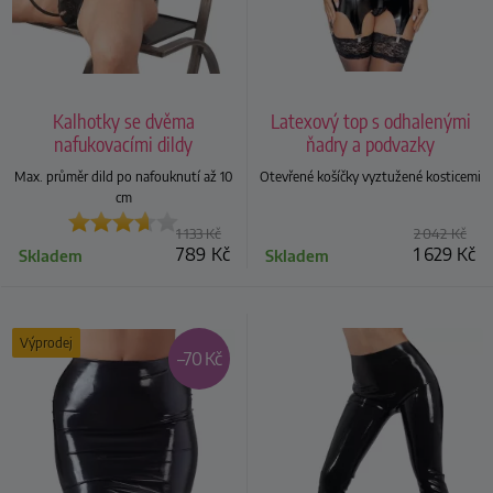
Kalhotky se dvěma
Latexový top s odhalenými
nafukovacími dildy
ňadry a podvazky
Max. průměr dild po nafouknutí až 10
Otevřené košíčky vyztužené kosticemi
cm
1 133
Kč
2 042
Kč
789
Kč
1 629
Kč
Skladem
Skladem
Výprodej
–70 Kč