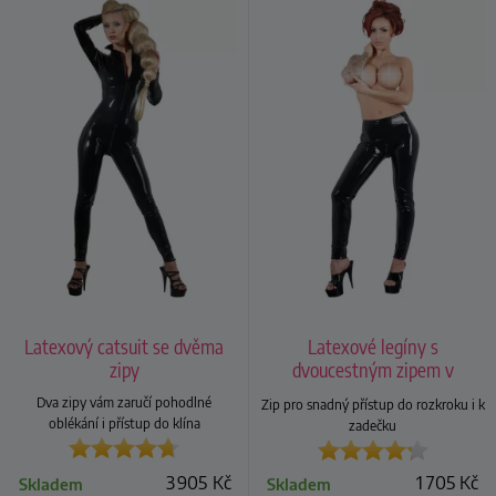
Latexový catsuit se dvěma
Latexové legíny s
zipy
dvoucestným zipem v
rozkroku, unisex
Dva zipy vám zaručí pohodlné
Zip pro snadný přístup do rozkroku i k
oblékání i přístup do klína
zadečku
3 905
Kč
1 705
Kč
Skladem
Skladem