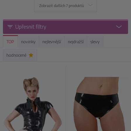
Zobrazit dalších
7 produktů
Upřesnit filtry
TOP
novinky
nejlevnější
nejdražší
slevy
hodnocené