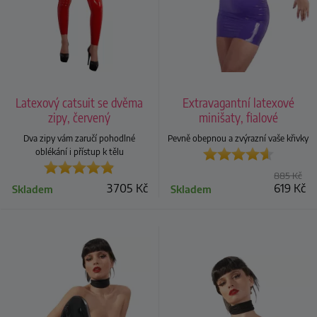
Latexový catsuit se dvěma
Extravagantní latexové
zipy, červený
minišaty, fialové
Dva zipy vám zaručí pohodlné
Pevně obepnou a zvýrazní vaše křivky
oblékání i přístup k tělu
885
Kč
3 705
Kč
619
Kč
Skladem
Skladem