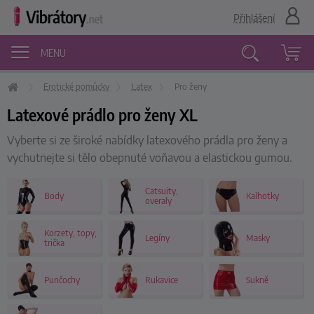
Přihlášení
MENU
Erotické pomůcky
Latex
Pro ženy
Vyhledávání
Latexové prádlo pro ženy XL
Vyberte si ze široké nabídky latexového prádla pro ženy a
vychutnejte si tělo obepnuté voňavou a elastickou gumou.
Catsuity,
Body
Kalhotky
overaly
Korzety, topy,
Legíny
Masky
trička
Punčochy
Rukavice
Sukně