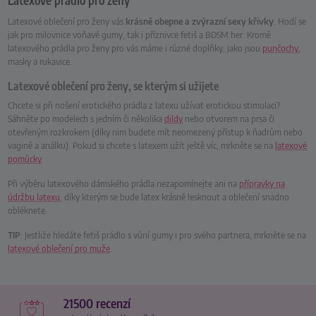
Latexové prádlo pro ženy
Latexové oblečení pro ženy vás
krásně obepne a zvýrazní sexy křivky
. Hodí se
jak pro milovnice voňavé gumy, tak i příznivce fetiš a BDSM her. Kromě
latexového prádla pro ženy pro vás máme i různé doplňky, jako jsou
punčochy
,
masky a rukavice.
Latexové oblečení pro ženy, se kterým si užijete
Chcete si při nošení erotického prádla z latexu užívat erotickou stimulaci?
Sáhněte po modelech s jedním či několika
dildy
nebo otvorem na prsa či
otevřeným rozkrokem (díky nim budete mít neomezený přístup k ňadrům nebo
vagině a análku). Pokud si chcete s latexem užít ještě víc, mrkněte se na
latexové
pomůcky
.
Při výběru latexového dámského prádla nezapomínejte ani na
přípravky na
údržbu latexu
, díky kterým se bude latex krásně lesknout a oblečení snadno
obléknete.
TIP
: Jestliže hledáte fetiš prádlo s vůní gumy i pro svého partnera, mrkněte se na
latexové oblečení pro muže
.
21500 recenzí