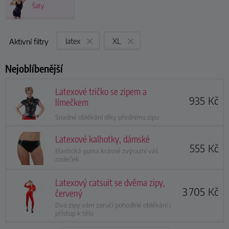
Šaty
latex
XL
Aktivní filtry
Nejoblíbenější
Latexové tričko se zipem a
935
Kč
límečkem
Snadné oblékání díky přednímu zipu
Latexové kalhotky, dámské
555
Kč
Elastická guma krásně zvýrazní váš
zadeček
Latexový catsuit se dvěma zipy,
3 705
Kč
červený
Dva zipy vám zaručí pohodlné oblékání i
přístup k tělu