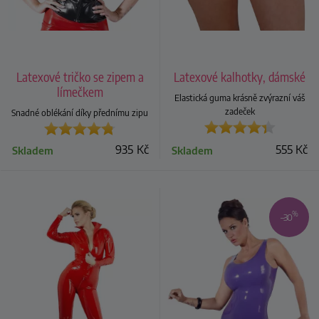
Latexové tričko se zipem a
Latexové kalhotky, dámské
límečkem
Elastická guma krásně zvýrazní váš
zadeček
Snadné oblékání díky přednímu zipu
935
Kč
555
Kč
Skladem
Skladem
%
–30