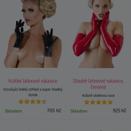
Krátké latexové rukavice
Dlouhé latexové rukavice,
červené
Vzrušující lesklý vzhled a super-hladký
dotek
Krásně obebnou ruce
705
Kč
925
Kč
Skladem
Skladem