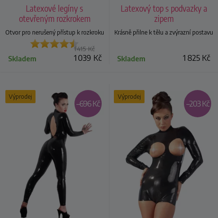
Latexové legíny s
Latexový top s podvazky a
otevřeným rozkrokem
zipem
Otvor pro nerušený přístup k rozkroku
Krásně přilne k tělu a zvýrazní postavu
1 415
Kč
1 039
Kč
1 825
Kč
Skladem
Skladem
Výprodej
Výprodej
–696 Kč
–203 Kč