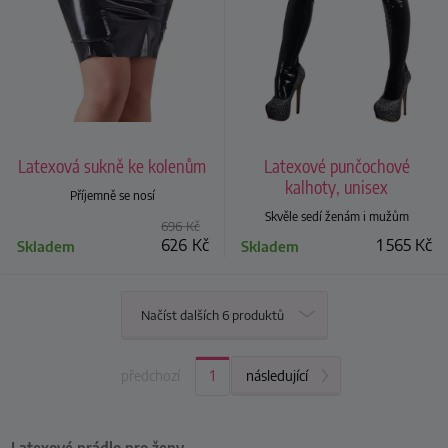
Latexová sukně ke kolenům
Latexové punčochové
kalhoty, unisex
Příjemně se nosí
Skvěle sedí ženám i mužům
696
Kč
626
Kč
1 565
Kč
Skladem
Skladem
Načíst dalších 6 produktů
předchozí
Aktuální strana:
1
následující