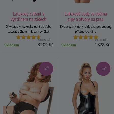
Latexový catsuit s
Latexové body se dvěma
výstřihem na zádech
zipy a otvory na prsa
Díky zipu v rozkroku není potřeba
Dvoucestný zip v rozkroku pro snadný
catsuit během milování svlékat
přístup do klína
4 605
Kč
2 031
Kč
3 909
Kč
1 828
Kč
Skladem
Skladem
%
%
–30
–20