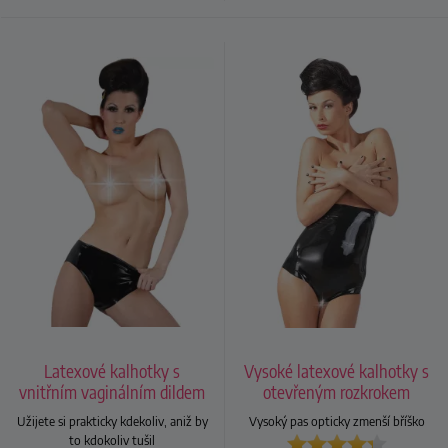
Latexové kalhotky s
Vysoké latexové kalhotky s
vnitřním vaginálním dildem
otevřeným rozkrokem
Užijete si prakticky kdekoliv, aniž by
Vysoký pas opticky zmenší bříško
to kdokoliv tušil