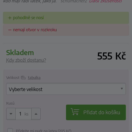
kdo mají rádi latex, jako já.”
schumacher2
Další zkušenosti
pohodlně se nosí
nemají otvor v rozkroku
skladem
555
Kč
Kdy zboží dostanu?
Velikost
tabulka
Kusů
Přidat do košíku
ks
Přidejte mi pudr na latex (205
Kč
)