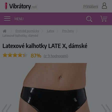
Přihlášení
MENU
Erotické pomůcky
Latex
Pro ženy
Vyhledávání
Latexové kalhotky, dámské
Latexové kalhotky LATE X, dámské
87%
(z
9
hodnocení)