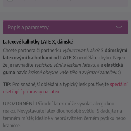
Popis a parametry
Latexové kalhotky LATE X, dámské
Chcete partnera či partnerku
vyburcovat k akci
? S
dámskými
latexovými kalhotkami od LATE X
neuděláte chybu. Nejen
že je navnadíte
typickou vůní a leskem latexu
, ale
elastická
guma
navíc
krásně obepne vaše tělo a zvýrazní zadeček
. :)
TIP
: Pro snadnější oblékání a typický lesk používejte
speciální
ošetřující přípravky na latex
.
UPOZORNĚNÍ
: Přírodní latex může vyvolat alergickou
reakci. Nevystavujte latex dlouhodobě světlu. Skladujte na
temném místě; ideálně v neprůsvitném černém pytlíku nebo
krabičce.