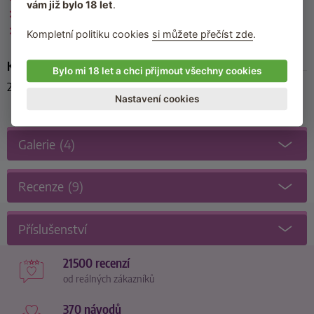
vám již bylo 18 let
.
Latexové kalhotky
Dámské kalhotky
Kompletní politiku cookies
si můžete přečíst zde
.
Kód produktu
Bylo mi 18 let a chci přijmout všechny cookies
29000501021
Nastavení cookies
Galerie
(4)
Recenze
(9)
Příslušenství
21500 recenzí
od reálných zákazníků
370 návodů