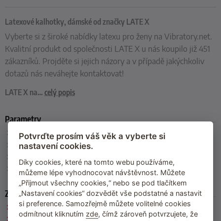
Latexové kalhotky, dámské od značky LATE X
Vyberte si z široké nabídky latexu pro ženy na Vibratory.net.
Kvalitní produkt od společnosti LATE X u nás koupilo již 451
zákazníků. Projděte si jejich názory a v případě jakýchkoliv
dotazů nás neváhejte kontaktovat!
LATE X na
…
celý popis
Parametry
Velikost
:
S, M, L, XL, XXL
Potvrďte prosím váš věk a vyberte si
Barva
: černá
nastavení cookies.
Materiál
:
100 % přírodní latex
Díky cookies, které na tomto webu používáme,
Výrobce
:
LATE X
můžeme lépe vyhodnocovat návštěvnost. Můžete
„Přijmout všechny cookies,“ nebo se pod tlačítkem
Zařazeno
„Nastavení cookies“ dozvědět vše podstatné a nastavit
si preference. Samozřejmě můžete volitelné cookies
LATE X
odmítnout kliknutím
zde
, čímž zároveň potvrzujete, že
Latexové prádlo pro ženy