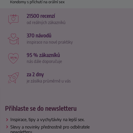
Kondomy s příchutí na orální sex
21500 recenzí
od reálných zákazníků
370 návodů
inspirace na nové praktiky
95 % zákazníků
nás dále doporučuje
za 2 dny
je zásilka průměrně u vás
Přihlaste se do newsletteru
Inspirace, tipy a vychytávky na lepší sex.
Slevy a novinky přednostně pro odběratele
newsletteru.