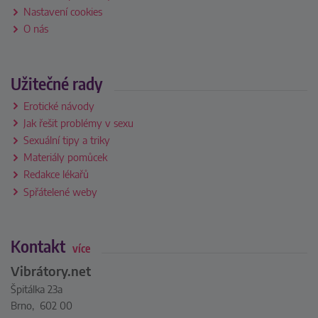
Nastavení cookies
O nás
Užitečné rady
Erotické návody
Jak řešit problémy v sexu
Sexuální tipy a triky
Materiály pomůcek
Redakce lékařů
Spřátelené weby
Kontakt
více
Vibrátory.net
Špitálka 23a
Brno, 602 00