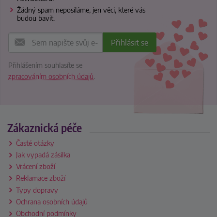
Žádný spam neposíláme, jen věci, které vás
budou bavit.
Přihlášením souhlasíte se
zpracováním osobních údajů
.
Zákaznická péče
Časté otázky
Jak vypadá zásilka
Vrácení zboží
Reklamace zboží
Typy dopravy
Ochrana osobních údajů
Obchodní podmínky