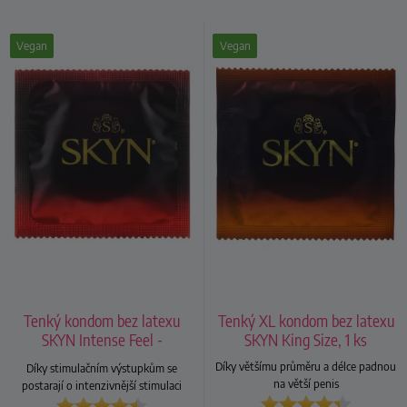
Vegan
Vegan
Tenký kondom bez latexu
Tenký XL kondom bez latexu
SKYN Intense Feel -
SKYN King Size, 1 ks
vroubkovaný, 1 ks
Díky většímu průměru a délce padnou
Díky stimulačním výstupkům se
na větší penis
postarají o intenzivnější stimulaci