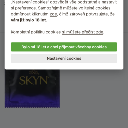
Club, 9 ks
„Nastavení cookies“ dozvědět vše podstatné a nastavit
Z měkkého polyisoprenu Skynfeel pro
Vůně a chuť 3 známých koktejlů
si preference. Samozřejmě můžete volitelné cookies
přirozený pocit při sexu
odmítnout kliknutím
zde
, čímž zároveň potvrzujete, že
vám již bylo 18 let
.
395
Kč
295
Kč
Skladem
Skladem
Kompletní politiku cookies
si můžete přečíst zde
.
Bylo mi 18 let a chci přijmout všechny cookies
Nastavení cookies