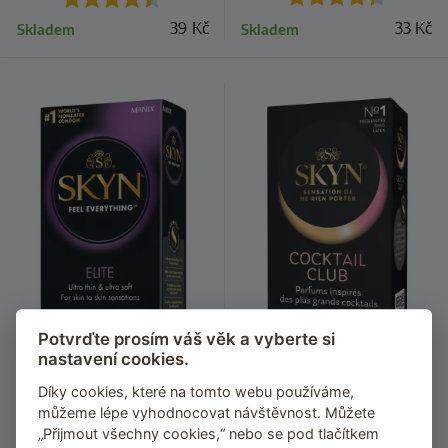
39
Kč
33
Kč
Skladem
Skladem
Potvrďte prosím váš věk a vyberte si
nastavení cookies.
Díky cookies, které na tomto webu používáme,
Ultratenké kondomy bez
Tenké ochucené kondomy
můžeme lépe vyhodnocovat návštěvnost. Můžete
latexu SKYN Elite, 10 ks
bez latexu SKYN Cocktail
„Přijmout všechny cookies,“ nebo se pod tlačítkem