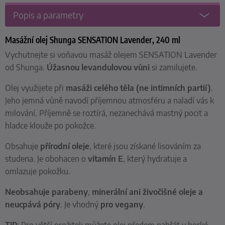
Popis a parametry
Masážní olej Shunga SENSATION Lavender, 240 ml
Vychutnejte si voňavou masáž olejem SENSATION Lavender
od Shunga.
Úžasnou levandulovou vůni
si zamilujete.
Olej využijete při
masáži celého těla
(ne intimních partií)
.
Jeho jemná vůně navodí příjemnou atmosféru a naladí vás k
milování. Příjemně se roztírá, nezanechává mastný pocit a
hladce klouže po pokožce.
Obsahuje
přírodní oleje
, které jsou získané lisováním za
studena. Je obohacen o
vitamín E
, který hydratuje a
omlazuje pokožku.
Neobsahuje parabeny
,
minerální ani živočišné oleje a
neucpává póry
. Je vhodný
pro vegany
.