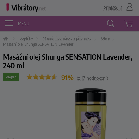
Přihlášení
MENU
Doplňky
Masážní pomůcky a přípravky
Oleje
Vyhledávání
Masážní olej Shunga SENSATION Lavender
Masážní olej Shunga SENSATION Lavender,
240 ml
91%
Vegan
(z
17
hodnocení)