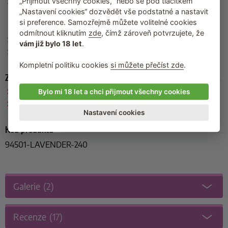
Složení
:
Sweet Almond Oil, Grape Seed Oil, Sesame Oil, Avocado
„Přijmout všechny cookies,“ nebo se pod tlačítkem
Oil, Pecan Oil, Safflower Oil, Fragrance, Vitamin E, Coumarin,
„Nastavení cookies“ dozvědět vše podstatné a nastavit
Linalool, Butylated Hydroxytoluene, D-Limonene, A-Isomethyl
si preference. Samozřejmě můžete volitelné cookies
lonone, Geraniol
odmítnout kliknutím
zde
, čímž zároveň potvrzujete, že
Skladování
: Uchovávejte při běžné pokojové teplotě.
vám již bylo 18 let
.
Výrobce
: Shunga (Kanada)
Kompletní politiku cookies
si můžete přečíst zde
.
Zařazeno
Shunga
Bylo mi 18 let a chci přijmout všechny cookies
Masážní oleje a emulze
Nastavení cookies
Kód produktu
94501-LAVENDER-240
Galerie
(2)
Recenze
(17)