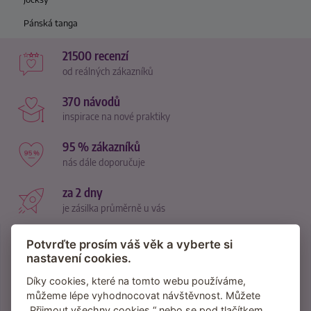
Pánská tanga
21500 recenzí
od reálných zákazníků
370 návodů
inspirace na nové praktiky
95 % zákazníků
nás dále doporučuje
za 2 dny
je zásilka průměrně u vás
Potvrďte prosím váš věk a vyberte si
nastavení cookies.
Přihlaste se do newsletteru
Díky cookies, které na tomto webu používáme,
můžeme lépe vyhodnocovat návštěvnost. Můžete
Inspirace, tipy a vychytávky na lepší sex.
„Přijmout všechny cookies,“ nebo se pod tlačítkem