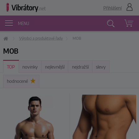
Přihlášení
MENU
Výrobci a produktové řady
MOB
Vyhledávání
MOB
TOP
novinky
nejlevnější
nejdražší
slevy
hodnocené