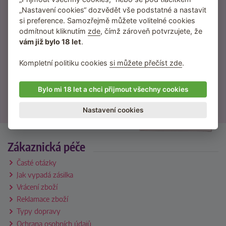
Slevy a novinky přednostně pro odběratele
„Nastavení cookies“ dozvědět vše podstatné a nastavit
newsletteru.
si preference. Samozřejmě můžete volitelné cookies
Žádný spam neposíláme, jen věci, které vás
odmítnout kliknutím
zde
, čímž zároveň potvrzujete, že
budou bavit.
vám již bylo 18 let
.
Kompletní politiku cookies
si můžete přečíst zde
.
Přihlášením souhlasíte se
Bylo mi 18 let a chci přijmout všechny cookies
zpracováním osobních údajů
.
Nastavení cookies
Zákaznická péče
Časté otázky
Jak vypadá zásilka
Vrácení zboží
Reklamace zboží
Typy dopravy
Ochrana osobních údajů