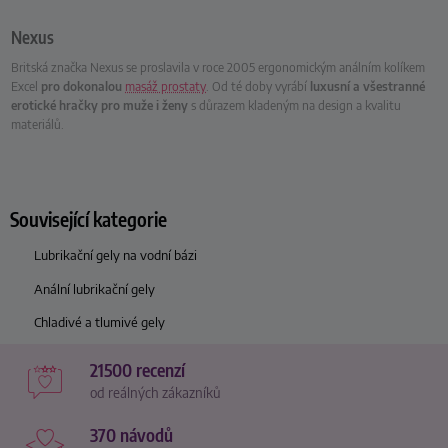
Nexus
Britská značka Nexus se proslavila v roce 2005 ergonomickým análním kolíkem
Excel
pro dokonalou
masáž prostaty
. Od té doby vyrábí
luxusní a všestranné
erotické hračky pro muže i ženy
s důrazem kladeným na design a kvalitu
materiálů.
Související kategorie
Lubrikační gely na vodní bázi
Anální lubrikační gely
Chladivé a tlumivé gely
21500 recenzí
od reálných zákazníků
370 návodů