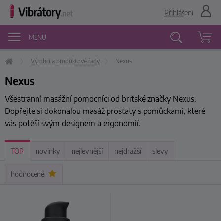
Přihlášení
MENU
Výrobci a produktové řady
Nexus
Vyhledávání
Nexus
Všestranní masážní pomocníci od britské značky Nexus.
Dopřejte si dokonalou masáž prostaty s pomůckami, které
vás potěší svým designem a ergonomií.
TOP
novinky
nejlevnější
nejdražší
slevy
hodnocené