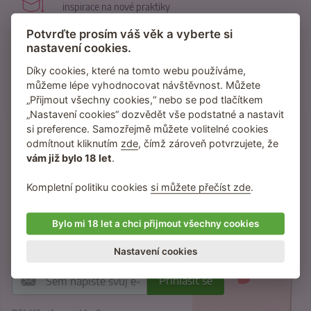
inspirace na nové praktiky
Potvrďte prosím váš věk a vyberte si
95 % zákazníků
nastavení cookies.
nás dále doporučuje
Díky cookies, které na tomto webu používáme,
za 2 dny
můžeme lépe vyhodnocovat návštěvnost. Můžete
je zásilka průměrně u vás
„Přijmout všechny cookies,“ nebo se pod tlačítkem
„Nastavení cookies“ dozvědět vše podstatné a nastavit
si preference. Samozřejmě můžete volitelné cookies
odmítnout kliknutím
zde
, čímž zároveň potvrzujete, že
Přihlaste se do newsletteru
vám již bylo 18 let
.
Kompletní politiku cookies
si můžete přečíst zde
.
Inspirace, tipy a vychytávky na lepší sex.
Slevy a novinky přednostně pro odběratele
newsletteru.
Bylo mi 18 let a chci přijmout všechny cookies
Žádný spam neposíláme, jen věci, které vás
budou bavit.
Nastavení cookies