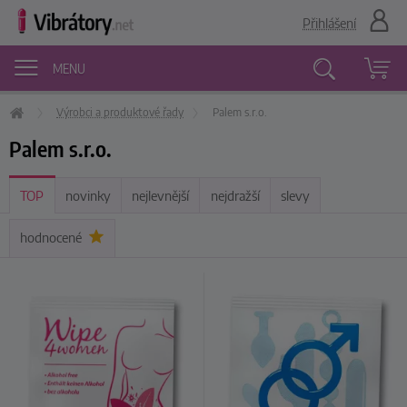
Přihlášení
MENU
Výrobci a produktové řady
Palem s.r.o.
Vyhledávání
Palem s.r.o.
TOP
novinky
nejlevnější
nejdražší
slevy
hodnocené