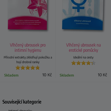
Vlhčený ubrousek pro
Vlhčený ubrousek na
intimní hygienu
erotické pomůcky
Přírodní extrakty zklidňují pokožku a
Ideální na cesty
hojí drobné ranky
10
Kč
10
Kč
Skladem
Skladem
Související kategorie
Intimní ubrousky