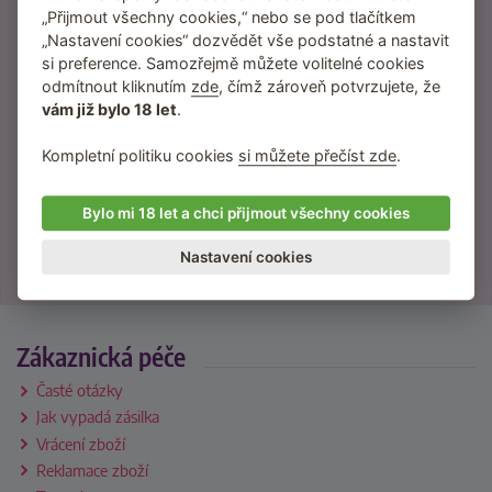
Inspirace, tipy a vychytávky na lepší sex.
„Přijmout všechny cookies,“ nebo se pod tlačítkem
„Nastavení cookies“ dozvědět vše podstatné a nastavit
Slevy a novinky přednostně pro odběratele
newsletteru.
si preference. Samozřejmě můžete volitelné cookies
odmítnout kliknutím
zde
, čímž zároveň potvrzujete, že
Žádný spam neposíláme, jen věci, které vás
budou bavit.
vám již bylo 18 let
.
Kompletní politiku cookies
si můžete přečíst zde
.
Přihlášením souhlasíte se
Bylo mi 18 let a chci přijmout všechny cookies
zpracováním osobních údajů
.
Nastavení cookies
Zákaznická péče
Časté otázky
Jak vypadá zásilka
Vrácení zboží
Reklamace zboží