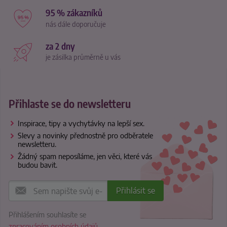
95 % zákazníků
nás dále doporučuje
za 2 dny
je zásilka průměrně u vás
Přihlaste se do newsletteru
Inspirace, tipy a vychytávky na lepší sex.
Slevy a novinky přednostně pro odběratele
newsletteru.
Žádný spam neposíláme, jen věci, které vás
budou bavit.
Přihlášením souhlasíte se
zpracováním osobních údajů
.