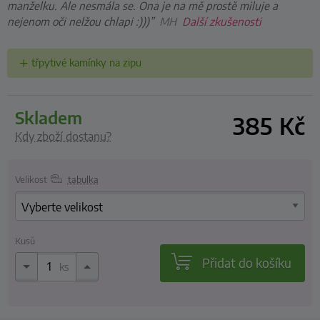
manželku. Ale nesmála se. Ona je na mě prostě miluje a
nejenom oči nelžou chlapi :)))”
MH
Další zkušenosti
třpytivé kamínky na zipu
skladem
385
Kč
Kdy zboží dostanu?
Velikost
tabulka
Kusů
Přidat do košíku
ks