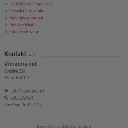
Jak řešit problémy v sexu
Sexuální tipy a triky
Materiály pomůcek
Redakce lékařů
Spřátelené weby
Kontakt
více
Vibrátory.net
Špitálka 23a
Brno, 602 00
info@vibratory.net
790 236 969
otevřeno Po–Pá 7–18
Bezpečný a diskrétní nákup