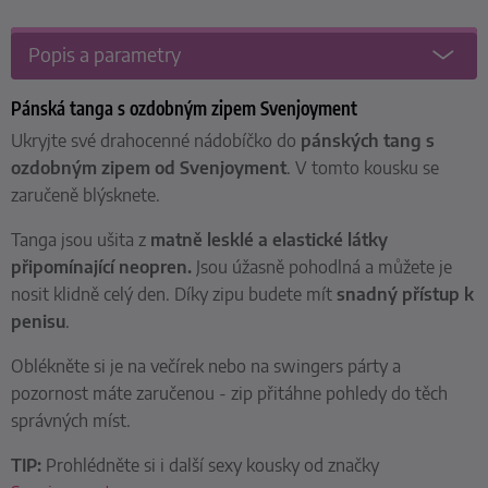
Popis a parametry
Pánská tanga s ozdobným zipem Svenjoyment
Ukryjte své drahocenné nádobíčko do
pánských tang s
ozdobným zipem od Svenjoyment
. V tomto kousku se
zaručeně blýsknete.
Tanga jsou ušita z
matně lesklé a
elastické látky
připomínající neopren.
Jsou úžasně pohodlná a můžete je
nosit klidně celý den. Díky zipu budete mít
snadný přístup k
penisu
.
Oblékněte si je na večírek nebo na swingers párty a
pozornost máte zaručenou - zip přitáhne pohledy do těch
správných míst.
TIP:
Prohlédněte si i další sexy kousky od značky