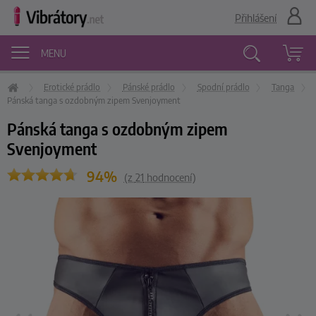
Přihlášení
MENU
Erotické prádlo
Pánské prádlo
Spodní prádlo
Tanga
Vyhledávání
Pánská tanga s ozdobným zipem Svenjoyment
Pánská tanga s ozdobným zipem
Svenjoyment
94%
(z
21
hodnocení)