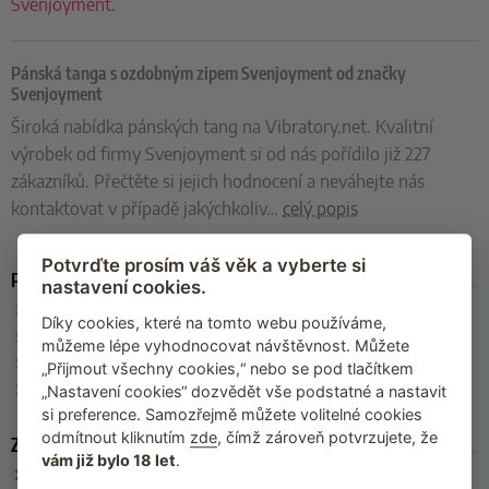
Svenjoyment
.
Pánská tanga s ozdobným zipem Svenjoyment od značky
Svenjoyment
Široká nabídka pánských tang na Vibratory.net. Kvalitní
výrobek od firmy Svenjoyment si od nás pořídilo již 227
zákazníků. Přečtěte si jejich hodnocení a neváhejte nás
kontaktovat v případě jakýchkoliv
…
celý popis
Potvrďte prosím váš věk a vyberte si
Parametry
nastavení cookies.
Velikost
: S, M, L, XL, XXL
Díky cookies, které na tomto webu používáme,
Barva
: černá
můžeme lépe vyhodnocovat návštěvnost. Můžete
Materiál
: 60 % polyuretan, 36 % polyester, 4 % elastan
„Přijmout všechny cookies,“ nebo se pod tlačítkem
Výrobce
: Svenjoyment
„Nastavení cookies“ dozvědět vše podstatné a nastavit
si preference. Samozřejmě můžete volitelné cookies
odmítnout kliknutím
zde
, čímž zároveň potvrzujete, že
Zařazeno
vám již bylo 18 let
.
Svenjoyment