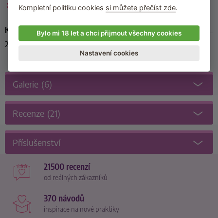
Pánská tanga
Kompletní politiku cookies
si můžete přečíst zde
.
Kód produktu
Bylo mi 18 let a chci přijmout všechny cookies
21113901701
Nastavení cookies
Galerie
(6)
Recenze
(21)
Příslušenství
21500 recenzí
od reálných zákazníků
370 návodů
inspirace na nové praktiky