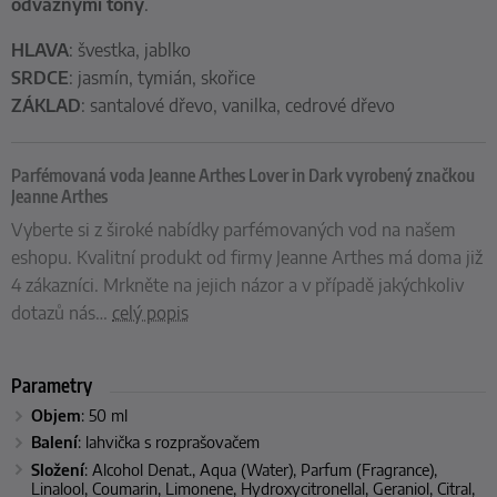
odvážnými tóny
.
HLAVA
: švestka, jablko
SRDCE
: jasmín, tymián, skořice
ZÁKLAD
: santalové dřevo, vanilka, cedrové dřevo
Parfémovaná voda Jeanne Arthes Lover in Dark vyrobený značkou
Jeanne Arthes
Vyberte si z široké nabídky parfémovaných vod na našem
eshopu. Kvalitní produkt od firmy Jeanne Arthes má doma již
4 zákazníci. Mrkněte na jejich názor a v případě jakýchkoliv
dotazů nás
…
celý popis
Parametry
Objem
: 50 ml
Balení
: lahvička s rozprašovačem
Složení
: Alcohol Denat., Aqua (Water), Parfum (Fragrance),
Linalool, Coumarin, Limonene, Hydroxycitronellal, Geraniol, Citral,