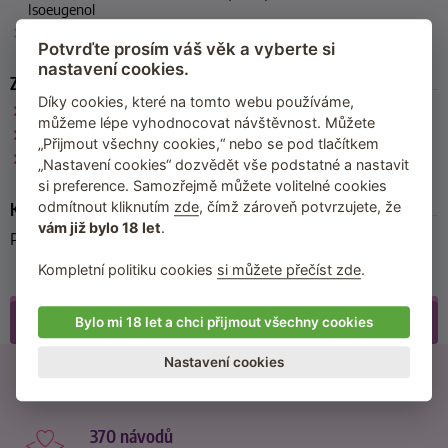
Isoeugenol
Výrobce
: Jeanne Arthes (Francie)
Potvrďte prosím váš věk a vyberte si
nastavení cookies.
Zařazeno
Díky cookies, které na tomto webu používáme,
Jeanne Arthes
můžeme lépe vyhodnocovat návštěvnost. Můžete
Parfémované vody
„Přijmout všechny cookies,“ nebo se pod tlačítkem
Poslední kousky skladem
„Nastavení cookies“ dozvědět vše podstatné a nastavit
si preference. Samozřejmě můžete volitelné cookies
odmítnout kliknutím
zde
, čímž zároveň potvrzujete, že
Kód produktu
vám již bylo 18 let
.
PF03763
Kompletní politiku cookies
si můžete přečíst zde
.
Příslušenství
Bylo mi 18 let a chci přijmout všechny cookies
Nastavení cookies
21500 recenzí
od reálných zákazníků
370 návodů