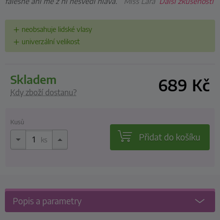
falešně ani mě z ní nesvědí hlava.”
Miss Lara
Další zkušenosti
neobsahuje lidské vlasy
univerzální velikost
skladem
689
Kč
Kdy zboží dostanu?
Kusů
Přidat do košíku
ks
Popis a parametry