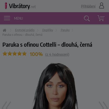
Přihlášení
MENU
Erotické prádlo
Doplňky
Paruky
Vyhledávání
Paruka s ofinou - dlouhá, černá
Paruka s ofinou Cottelli – dlouhá, černá
100%
(z
4
hodnocení)