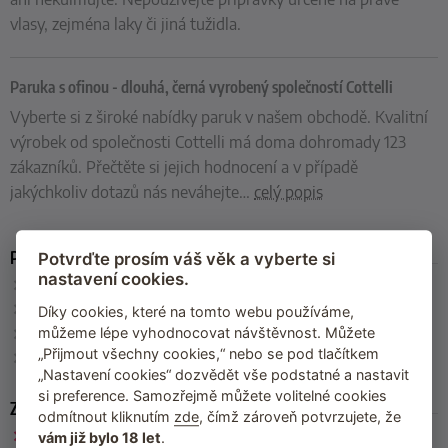
vlasy, zejména laky či jiná tužidla.
Paruka s ofinou - dlouhá, černá vyrobený společností Cottelli
Vyberte si z široké nabídky paruk v našem obchodě. Kvalitní
výrobek od společnosti Cottelli má doma dohromady 123
zákazníků. Přečtěte si jejich hodnocení a v případě
jakýchkoliv dotazů nás neváhejte
…
celý popis
Parametry
Potvrďte prosím váš věk a vyberte si
nastavení cookies.
Velikost
: univerzální, délka cca 50 cm
Barva
: černá
Díky cookies, které na tomto webu používáme,
Materiál
: 100 % polyester
můžeme lépe vyhodnocovat návštěvnost. Můžete
„Přijmout všechny cookies,“ nebo se pod tlačítkem
Výrobce
: Cottelli
(Německo)
„Nastavení cookies“ dozvědět vše podstatné a nastavit
si preference. Samozřejmě můžete volitelné cookies
Zařazeno
odmítnout kliknutím
zde
, čímž zároveň potvrzujete, že
Cottelli
vám již bylo 18 let
.