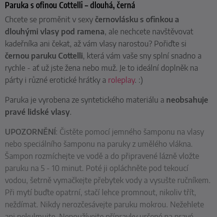
Paruka s ofinou Cottelli – dlouhá, černá
Chcete se proměnit v sexy
černovlásku
s ofinkou a
dlouhými vlasy pod ramena
, ale nechcete navštěvovat
kadeřníka ani čekat, až vám vlasy narostou? Pořiďte si
černou paruku Cottelli
, která vám vaše sny splní snadno a
rychle - ať už jste žena nebo muž. Je to ideální doplněk na
párty i různé erotické hrátky a
roleplay
. :)
Paruka je vyrobena ze syntetického materiálu a
neobsahuje
pravé lidské vlasy
.
UPOZORNĚNÍ
: Čistěte pomocí jemného šamponu na vlasy
nebo speciálního šamponu na paruky z umělého vlákna.
Šampon rozmíchejte ve vodě a do připravené lázně vložte
paruku na 5 - 10 minut. Poté ji opláchněte pod tekoucí
vodou, šetrně vymačkejte přebytek vody a vysušte ručníkem.
Při mytí buďte opatrní, stačí lehce promnout, nikoliv třít,
neždímat. Nikdy nerozčesávejte paruku mokrou. Nežehlete
ani nekulmujte. Nepoužívejte přípravky určené na pravé