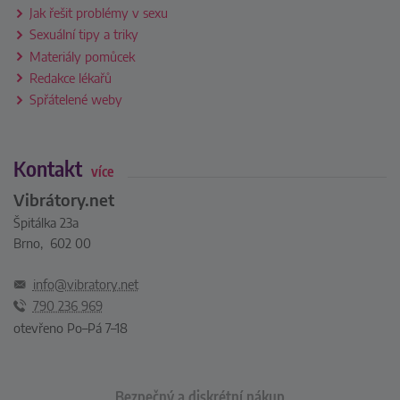
Jak řešit problémy v sexu
Sexuální tipy a triky
Materiály pomůcek
Redakce lékařů
Spřátelené weby
Kontakt
více
Vibrátory.net
Špitálka 23a
Brno, 602 00
info@vibratory.net
790 236 969
otevřeno Po–Pá 7–18
Bezpečný a diskrétní nákup