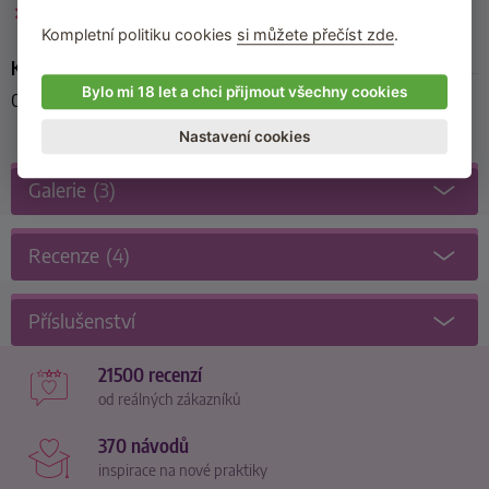
Paruky a doplňky k parukám
Kompletní politiku cookies
si můžete přečíst zde
.
Kód produktu
Bylo mi 18 let a chci přijmout všechny cookies
07791990000
Nastavení cookies
Galerie
(3)
Recenze
(4)
Příslušenství
21500 recenzí
od reálných zákazníků
370 návodů
inspirace na nové praktiky