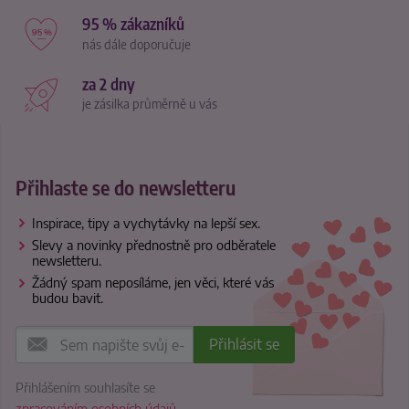
95 % zákazníků
nás dále doporučuje
za 2 dny
je zásilka průměrně u vás
Přihlaste se do newsletteru
Inspirace, tipy a vychytávky na lepší sex.
Slevy a novinky přednostně pro odběratele
newsletteru.
Žádný spam neposíláme, jen věci, které vás
budou bavit.
Přihlášením souhlasíte se
zpracováním osobních údajů
.