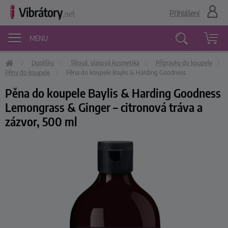
Přihlášení
MENU
Doplňky
Tělová, vlasová kosmetika
Přípravky do koupele
Vyhledávání
Pěny do koupele
Pěna do koupele Baylis & Harding Goodness
Pěna do koupele Baylis & Harding Goodness
Lemongrass & Ginger – citronová tráva a
zázvor, 500 ml