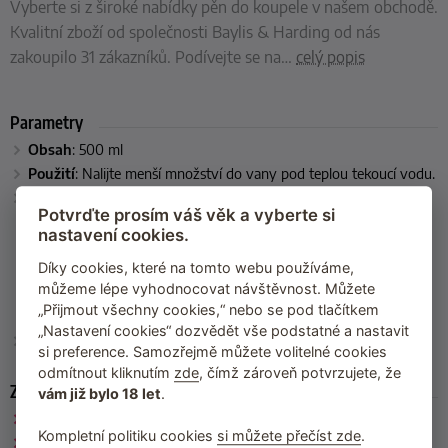
Vyberte si z široké nabídky pěn do koupele v našem obchodě.
Kvalitní zboží od společnosti Baylis & Harding od nás
zakoupilo 31 zákazníků. Podívejte se na
…
celý popis
Parametry
Obsah
: 500 ml
Použití
: Nalijte menší množství do vany pod teplou tekoucí vodu.
Složení
: AQUA (WATER), COCAMIDOPROPYL BETAINE,
SODIUM LAUROYL METHYL ISETHIONATE, PARFUM
Potvrďte prosím váš věk a vyberte si
(FRAGRANCE), GLYCERIN, CITRIC ACID, PEG-120 METHYL
nastavení cookies.
GLUCOSE DIOLEATE, GUAR HYDROXYPROPYLTRIMONIUM
CHLORIDE, ALLANTOIN, PANTHENOL, CITRUS AURANTIUM
Díky cookies, které na tomto webu používáme,
DULCIS (ORANGE) FRUIT EXTRACT, PIPER NIGRUM (BLACK
můžeme lépe vyhodnocovat návštěvnost. Můžete
PEPPER) SEED EXTRACT, SODIUM BENZOATE, POTASSIUM
„Přijmout všechny cookies,“ nebo se pod tlačítkem
SORBATE, CITRAL, LIMONENE, LINALOOL.
„Nastavení cookies“ dozvědět vše podstatné a nastavit
Výrobce
: Baylis & Harding (Velká Británie)
si preference. Samozřejmě můžete volitelné cookies
odmítnout kliknutím
zde
, čímž zároveň potvrzujete, že
Zařazeno
vám již bylo 18 let
.
Goodness by Baylis & Harding
Kompletní politiku cookies
si můžete přečíst zde
.
Baylis & Harding