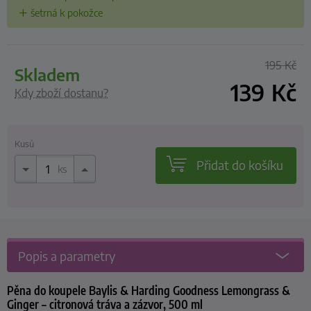
šetrná k pokožce
195
Kč
skladem
139
Kč
Kdy zboží dostanu?
Kusů
Přidat do košíku
ks
Popis a parametry
Pěna do koupele Baylis & Harding Goodness Lemongrass &
Ginger – citronová tráva a zázvor, 500 ml