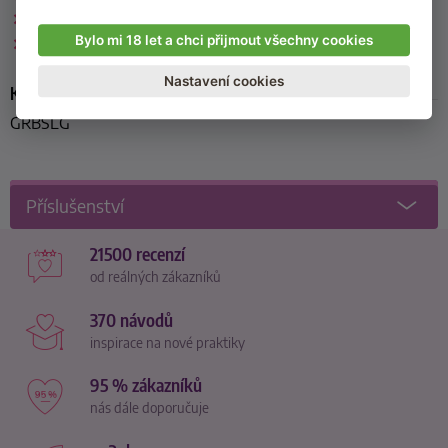
Pěny do koupele
Bylo mi 18 let a chci přijmout všechny cookies
Kosmetika bez parabenů
Nastavení cookies
Kód produktu
GRBSLG
Příslušenství
21500 recenzí
od reálných zákazníků
370 návodů
inspirace na nové praktiky
95 % zákazníků
nás dále doporučuje