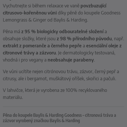
Vychutnejte si během relaxace ve vaně
povzbuzující
citrusovo-kořeněnou vůni
díky pěně do koupele Goodness
Lemongrass & Ginger od Baylis & Harding.
Pěna má
z
95 % biologicky odbouratelné složení
a
obsahuje složky, které jsou
z 98 % přírodního původu
, např.
extrakt z pomeranče a černého pepře
a
esenciální oleje z
citronové trávy a zázvoru
. Je dermatologicky testovaná,
vhodná i pro vegany a
neobsahuje parabeny
.
Ve vůni ucítíte nejen citrónovou trávu, zázvor, černý pepř a
citrusy, ale i bergamot, muškátový oříšek, skořici a pačuli.
V lahvičce, která je vyrobena ze 100% recyklovaného
materiálu.
Pěna do koupele Baylis & Harding Goodness – citronová tráva a
zázvor vyrobený značkou Baylis & Harding