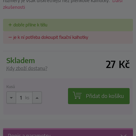
rozměry je však diskrétnější než plenkové kalhotky.
Další
zkušenosti
dobře přilne k tělu
je k ní potřeba dokoupit fixační kalhotky
skladem
27
Kč
Kdy zboží dostanu?
Kusů
Přidat do košíku
ks
Popis a parametry