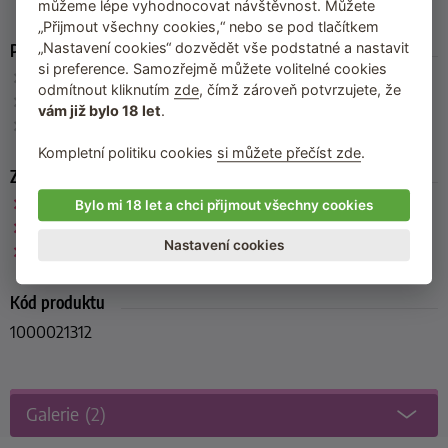
můžeme lépe vyhodnocovat návštěvnost. Můžete
„Přijmout všechny cookies,“ nebo se pod tlačítkem
Parametry
„Nastavení cookies“ dozvědět vše podstatné a nastavit
si preference. Samozřejmě můžete volitelné cookies
Velikost
: 73 x 37 cm
odmítnout kliknutím
zde
, čímž zároveň potvrzujete, že
Sací schopnost
: 2 800 ml
vám již bylo 18 let
.
Výrobce
: Abena (Dánsko)
Kompletní politiku cookies
si můžete přečíst zde
.
Zařazeno
Vložné pleny ABENA San Premium
Bylo mi 18 let a chci přijmout všechny cookies
Abena
Nastavení cookies
Pleny
Kód produktu
1000021312
Galerie
(2)