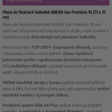
Plena do fixačních kalhotek ABENA San Premium 10 (73 x 37
cm)
Plena do fixačních kalhotek ABENA San Premium 10 má
vyšší sací schopnost než inkontinenční vložky, svým tvarem a
rozměry je však
diskrétnější než plenkové kalhotky
.
Plena má vrstvu
TOP DRY® (nepropustí vlhkost)
, dvojitou
rozvodovou vrstvu s extra jádrem,
Odour Systém k
pohlcování pachů
a
opakovanou absorpční schopnost
.
Díky
indikátoru vlhkosti
v podobě barevných pruhů budete
vědět, kdy je potřeba ji vyměnit.
Měkké elastické okraje s lycrou
zajišťují dokonalé přilnutí
pleny k tělu. Po celé délce pleny jsou pak zapracovány
vnitřní
elastické bariéry s lycrovými vlákny
.
Prodyšná spodní fólie Air Plus
snižuje riziko podráždění
pokožky. Je
nešustivá a maximálně diskrétní
– na dotek