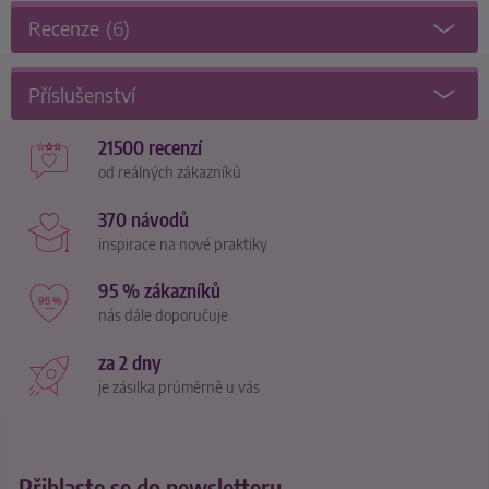
Recenze
(6)
Příslušenství
21500 recenzí
od reálných zákazníků
370 návodů
inspirace na nové praktiky
95 % zákazníků
nás dále doporučuje
za 2 dny
je zásilka průměrně u vás
Přihlaste se do newsletteru