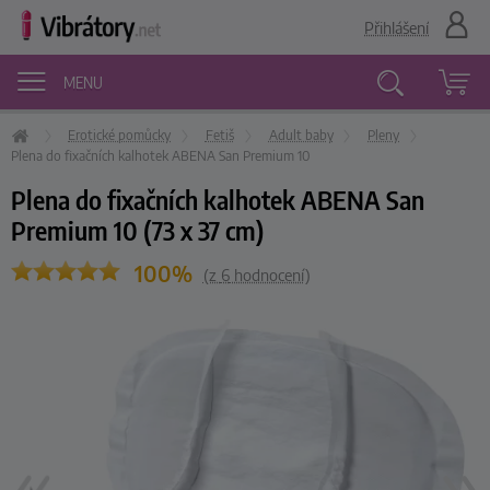
Přihlášení
MENU
Erotické pomůcky
Fetiš
Adult baby
Pleny
Vyhledávání
Plena do fixačních kalhotek ABENA San Premium 10
Plena do fixačních kalhotek ABENA San
Premium 10 (73 x 37 cm)
100%
(z
6
hodnocení)