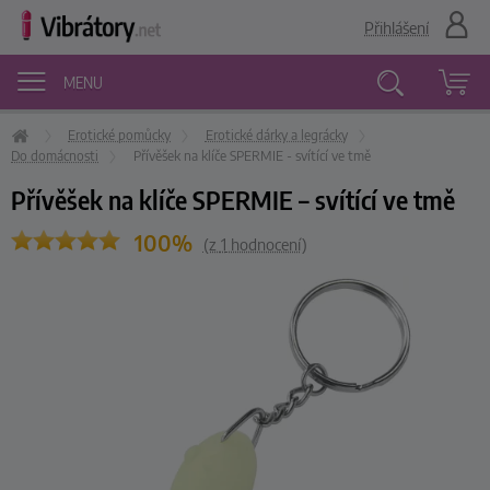
Přihlášení
MENU
Erotické pomůcky
Erotické dárky a legrácky
Vyhledávání
Do domácnosti
Přívěšek na klíče SPERMIE - svítící ve tmě
Přívěšek na klíče SPERMIE – svítící ve tmě
100%
(z
1
hodnocení)