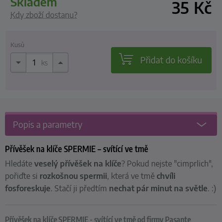
skladem
35
Kč
Kdy zboží dostanu?
Kusů
Přidat do košíku
ks
Popis a parametry
Přívěšek na klíče SPERMIE – svítící ve tmě
Hledáte
veselý přívěšek na klíče
? Pokud nejste "cimprlich",
pořiďte si
rozkošnou
spermii
, která ve tmě
chvíli
fosforeskuje
. Stačí ji předtím
nechat
pár minut na světle
. :)
Přívěšek na klíče SPERMIE - svítící ve tmě od firmy Pasante