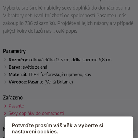
Vyberte si z široké nabídky sexy doplňků do domácnosti na
Vibratory.net. Kvalitní zboží od společnosti Pasante u nás
zakoupilo 736 zákazníků. Projděte si jejich názory a v případě
jakýchkoliv dotazů nás
…
celý popis
Parametry
Rozměry
: celková délka 12,5 cm, délka spermie 6,8 cm
Barva
: světle zelená
Materiál
: TPE s fosforeskující úpravou, kov
Výrobce
: Pasante (Velká Británie)
Zařazeno
Pasante
Sexy doplňky do domácnosti
Potvrďte prosím váš věk a vyberte si
Kód produktu
nastavení cookies.
privesek_spermie