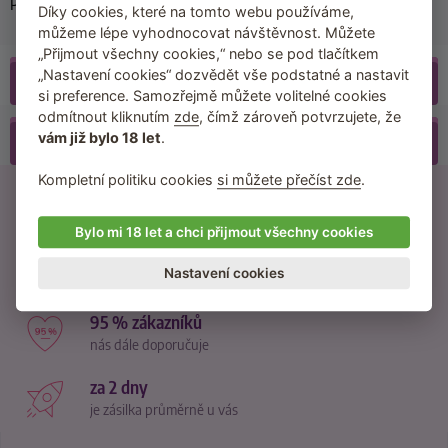
Díky cookies, které na tomto webu používáme,
můžeme lépe vyhodnocovat návštěvnost. Můžete
„Přijmout všechny cookies,“ nebo se pod tlačítkem
„Nastavení cookies“ dozvědět vše podstatné a nastavit
Recenze
(1)
si preference. Samozřejmě můžete volitelné cookies
odmítnout kliknutím
zde
, čímž zároveň potvrzujete, že
vám již bylo 18 let
.
Příslušenství
Kompletní politiku cookies
si můžete přečíst zde
.
21500 recenzí
od reálných zákazníků
Bylo mi 18 let a chci přijmout všechny cookies
370 návodů
Nastavení cookies
inspirace na nové praktiky
95 % zákazníků
nás dále doporučuje
za 2 dny
je zásilka průměrně u vás