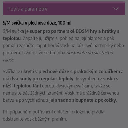
Popis a parametry
S/M svíčka v plechové dóze, 100 ml
S/M svíčka je
super pro partnerské BDSM hry a hrátky s
teplotou
. Zapalte ji, užijte si pohled na její plamen a pak
pomalu začněte kapat horký vosk na kůži své partnerky nebo
partnera. Uvidíte, že se tím oba
dostanete do slastného
rauše
.
Svíčka je ukrytá v
plechové dóze s praktickým zobáčkem
a
má
dva knoty pro regulaci teploty
. Je vyrobená z vosku s
nižší teplotou tání
oproti klasickým svíčkám, takže se
nemusíte bát žádných zranění
. Vosk má dráždivě červenou
barvu a po vychladnutí jej
snadno sloupnete z pokožky
.
Při případném potřísnění oblečení či ložního prádla
odstraníte vosk běžným praním.