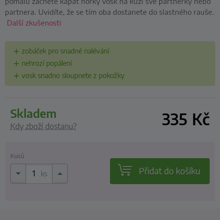
pomalu začněte kapat horký vosk na kůži své partnerky nebo
partnera. Uvidíte, že se tím oba dostanete do slastného rauše.
Další zkušenosti
zobáček pro snadné nalévání
nehrozí popálení
vosk snadno sloupnete z pokožky
skladem
335
Kč
Kdy zboží dostanu?
Kusů
Přidat do košíku
ks