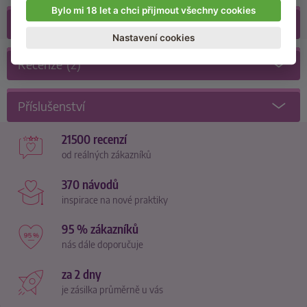
Bylo mi 18 let a chci přijmout všechny cookies
Galerie
(4)
Nastavení cookies
Recenze
(2)
Příslušenství
21500 recenzí
od reálných zákazníků
370 návodů
inspirace na nové praktiky
95 % zákazníků
nás dále doporučuje
za 2 dny
je zásilka průměrně u vás