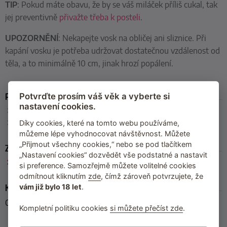
TIP
: Pokud máte obavu, že by se váš miláček příliš cukal, tak
jej preventivně
přivažte třeba k posteli
.
UPOZORNĚNÍ
: Nekapejte vosk na obličej ani sliznice. Při
kapání vosku je potřeba udržovat dostatečnou vzdálenost od
těla, a to minimálně 10 cm, jinak hrozí popálení.
Parametry
Potvrďte prosím váš věk a vyberte si
nastavení cookies.
Obsah
: 100 ml
Barva
: červená
Díky cookies, které na tomto webu používáme,
můžeme lépe vyhodnocovat návštěvnost. Můžete
„Přijmout všechny cookies,“ nebo se pod tlačítkem
Zařazeno
„Nastavení cookies“ dozvědět vše podstatné a nastavit
Svíčky na BDSM
si preference. Samozřejmě můžete volitelné cookies
odmítnout kliknutím
zde
, čímž zároveň potvrzujete, že
Kód produktu
vám již bylo 18 let
.
07004280000
Kompletní politiku cookies
si můžete přečíst zde
.