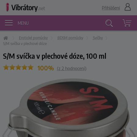
Přihlášení
MENU
Erotické pomůcky
BDSM pomůcky
Svíčky
Vyhledávání
S/M svíčka v plechové dóze
S/M svíčka v plechové dóze, 100 ml
100%
(z
2
hodnocení)