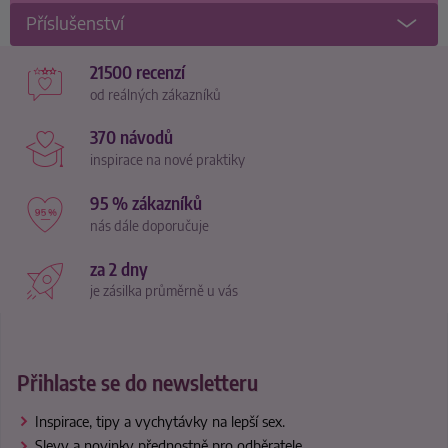
Příslušenství
21500 recenzí
od reálných zákazníků
370 návodů
inspirace na nové praktiky
95 % zákazníků
nás dále doporučuje
za 2 dny
je zásilka průměrně u vás
Přihlaste se do newsletteru
Inspirace, tipy a vychytávky na lepší sex.
Slevy a novinky přednostně pro odběratele