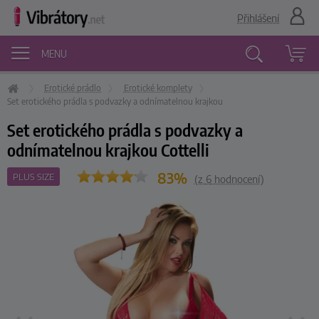
Přihlášení
MENU
Erotické prádlo
Erotické komplety
Vyhledávání
Set erotického prádla s podvazky a odnímatelnou krajkou
Set erotického prádla s podvazky a
odnímatelnou krajkou Cottelli
83%
PLUS SIZE
(z
6
hodnocení)