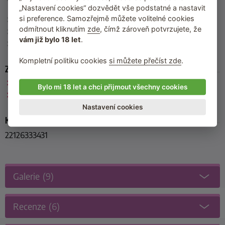
90F/XL, 95F/XXL
„Nastavení cookies“ dozvědět vše podstatné a nastavit
si preference. Samozřejmě můžete volitelné cookies
Barva
: červená
odmítnout kliknutím
zde
, čímž zároveň potvrzujete, že
Materiál
: 90 % polyamid, 10 % elastan
vám již bylo 18 let
.
Výrobce
: Cottelli
(Německo)
Kompletní politiku cookies
si můžete přečíst zde
.
Zařazeno
Cottelli
Bylo mi 18 let a chci přijmout všechny cookies
Erotické komplety
Nastavení cookies
Kód produktu
22126333431
Galerie
(9)
Recenze
(6)