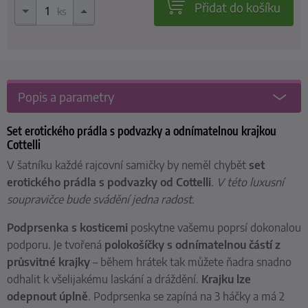
Přidat do košíku
ks
Popis a parametry
Set erotického prádla s podvazky a odnímatelnou krajkou
Cottelli
V šatníku každé rajcovní samičky by neměl chybět
set
erotického prádla s podvazky od Cottelli
.
V této luxusní
soupravičce bude svádění jedna radost.
Podprsenka s kosticemi
poskytne vašemu poprsí dokonalou
podporu. Je tvořená
polokošíčky s odnímatelnou částí z
průsvitné krajky
– během hrátek tak můžete ňadra snadno
odhalit k všelijakému laskání a dráždění.
Krajku lze
odepnout úplně
. Podprsenka se zapíná na 3 háčky a má 2